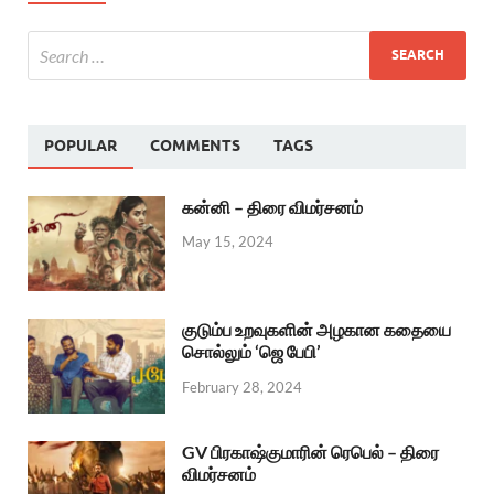
POPULAR
COMMENTS
TAGS
கன்னி – திரை விமர்சனம்
May 15, 2024
குடும்ப உறவுகளின் அழகான கதையை
சொல்லும் ‘ஜெ பேபி’
February 28, 2024
GV பிரகாஷ்குமாரின் ரெபெல் – திரை
விமர்சனம்