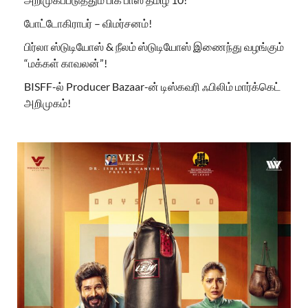
போட்டோகிராபர் – விமர்சனம்!
பிர்லா ஸ்டுடியோஸ் & நீலம் ஸ்டுடியோஸ் இணைந்து வழங்கும்
“மக்கள் காவலன்”!
BISFF-ல் Producer Bazaar-ன் டிஸ்கவரி ஃபிலிம் மார்க்கெட்
அறிமுகம்!