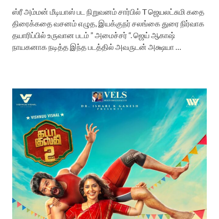
ஸ்ரீ அம்மன் மீடியாஸ் பட நிறுவனம் சார்பில் T ஜெயலட்சுமி கதை
திரைக்கதை வசனம் எழுத, இயக்குநர் சலங்கை துரை நிர்வாக
தயாரிப்பில் உருவான படம் ” அமைச்சர் “. ஜெய் ஆகாஷ்
நாயகனாக நடித்த இந்த படத்தில் அவருடன் அக்ஷயா …