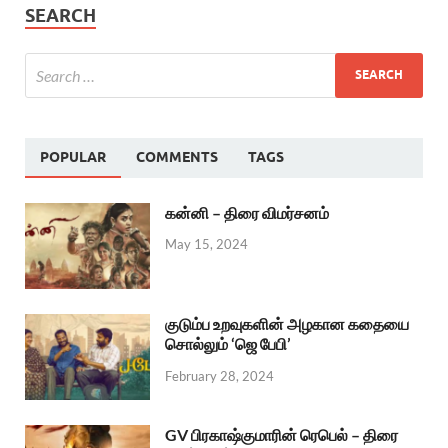
SEARCH
POPULAR
COMMENTS
TAGS
கன்னி – திரை விமர்சனம்
May 15, 2024
குடும்ப உறவுகளின் அழகான கதையை
சொல்லும் ‘ஜெ பேபி’
February 28, 2024
GV பிரகாஷ்குமாரின் ரெபெல் – திரை