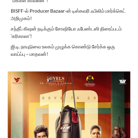
“மக்கள் காவலன்”!
BISFF-ல் Producer Bazaar-ன் டிஸ்கவரி ஃபிலிம் மார்க்கெட்
அறிமுகம்!
சந்தீப் கிஷன் நடிக்கும் சோஷியோ ஃபேண்டஸி திரைப்படம்
‘கரிகாலா’!
ஜி.டி. நாயுடுவை உலகம் முழுக்க கொண்டு சேர்க்க ஒரு
வாய்ப்பு – மாதவன்!