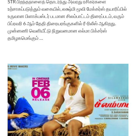
STR பிறந்தநாளைத் தொடர்ந்து அவரது ரசிகர்களை
உற்சாகப்படுத்தும் வகையில், லக்ஷ்மி மூவி மேக்கர்ஸ் தயாரிப்பில்
உருவான பிளாக்பஸ்டர் படமான சிலம்பாட்டம் திரைப்படம், வரும்
பிப்ரவரி 6 ஆம் தேதி திரையரங்குகளில் ரீ-ரிலீஸ் ஆகிறது.
முன்னணி வெளியீட்டு நிறுவனமான எல்மா பிக்சர்ஸ்
தமிழகமெங்கும் …