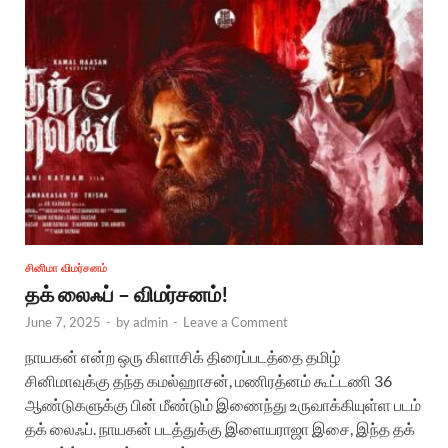
சினிமா விமர்சனம்
தக் லைஃப் – விமர்சனம்!
June 7, 2025
-
by
admin
-
Leave a Comment
நாயகன் என்ற ஒரு கிளாசிக் திரைப்படத்தை தமிழ்
சினிமாவுக்கு தந்த கமல்ஹாசன், மணிரத்னம் கூட்டணி 36
ஆண்டுகளுக்கு பின் மீண்டும் இணைந்து உருவாக்கியுள்ள படம்
தக் லைஃப். நாயகன் படத்துக்கு இளையராஜா இசை, இந்த தக்