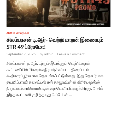
சினிமா செய்திகள்
சிலம்பரசன் டி.ஆர்- வெற்றி மாறன் இணையும்
STR 49 ப்ரோமோ!
September 7, 2025
-
by
admin
-
Leave a Comment
சிலம்பரசன் டி. ஆர். மற்றும் இயக்குநர் வெற்றிமாறன்
கூட்டணியில் மிகவும் எதிர்பார்க்கப்பட்ட திரைப்படம்
அதிகாரப்பூர்வமாக தொடங்கப்பட்டுள்ளது. இது தொடர்பாக
தயாரிப்பாளர் கலைப்புலி எஸ் தாணுவின் வி கிரியேஷன்ஸ்
நிறுவனம் காணொலி ஒன்றை வெளியிட்டிருக்கிறது. அதில்
இந்த கூட்டணி குறித்த புது அப்டேட்ஸ் …