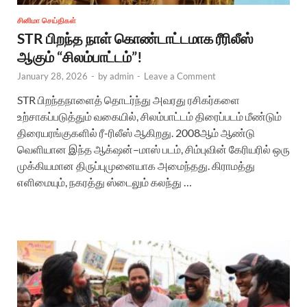
சினிமா செய்திகள்
STR பிறந்த நாள் கொண்டாட்டமாக ரீரிலீஸ்
ஆகும் “சிலம்பாட்டம்”!
January 28, 2026
-
by
admin
-
Leave a Comment
STR பிறந்தநாளைத் தொடர்ந்து அவரது ரசிகர்களை
உற்சாகப்படுத்தும் வகையில், சிலம்பாட்டம் திரைப்படம் மீண்டும்
திரையரங்குகளில் ரீ-ரிலீஸ் ஆகிறது. 2008ஆம் ஆண்டு
வெளியான இந்த ஆக்‌ஷன்–மாஸ் படம், சிம்புவின் கேரியரில் ஒரு
முக்கியமான திருப்புமுனையாக அமைந்தது. கிராமத்து
எளிமையும், நகரத்து ஸ்டைலும் கலந்து …