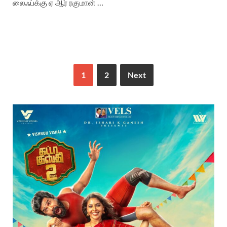
லைஃப்க்கு ஏ ஆர் ரகுமான் …
1
2
Next