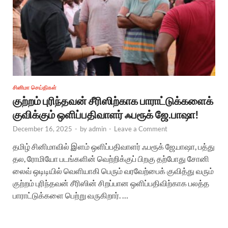
சினிமா செய்திகள்
குற்றம் புரிந்தவன் சீரிஸிற்காக பாராட்டுக்களைக்
குவிக்கும் ஒளிப்பதிவாளர் ஃபரூக் ஜே.பாஷா!
December 16, 2025
-
by
admin
-
Leave a Comment
தமிழ் சினிமாவில் இளம் ஒளிப்பதிவாளர் ஃபரூக் ஜே.பாஷா, பத்து
தல, ரோமியோ படங்களின் வெற்றிக்குப் பிறகு தற்போது சோனி
லைவ் ஒடிடியில் வெளியாகி பெரும் வரவேற்பைக் குவித்து வரும்
குற்றம் புரிந்தவன் சீரிஸின் சிறப்பான ஒளிப்பதிவிற்காக பலத்த
பாராட்டுக்களை பெற்று வருகிறார். …