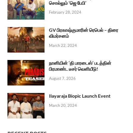
சொல்லும் ‘ஜெ பேபி’
February 28, 2024
GV பிரகாஷ்குமாரின் ரெபெல் – திரை
விமர்சனம்
March 22, 2024
நானியின் ‘தி பாரடைஸ்’ படத்தின்
பிரமாண்ட டீசர் வெளியீடு!
August 7, 2026
Ilayaraja Biopic Launch Event
March 20, 2024