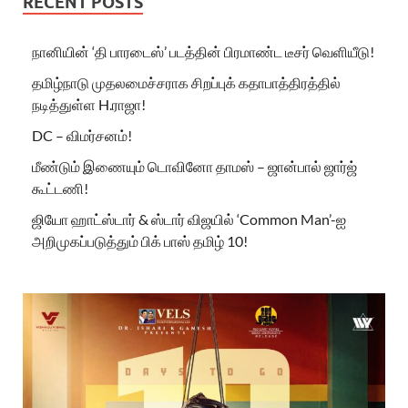
RECENT POSTS
நானியின் ‘தி பாரடைஸ்’ படத்தின் பிரமாண்ட டீசர் வெளியீடு!
தமிழ்நாடு முதலமைச்சராக சிறப்புக் கதாபாத்திரத்தில்
நடித்துள்ள H.ராஜா!
DC – விமர்சனம்!
மீண்டும் இணையும் டொவினோ தாமஸ் – ஜான்பால் ஜார்ஜ்
கூட்டணி!
ஜியோ ஹாட்ஸ்டார் & ஸ்டார் விஜயில் ‘Common Man’-ஐ
அறிமுகப்படுத்தும் பிக் பாஸ் தமிழ் 10!