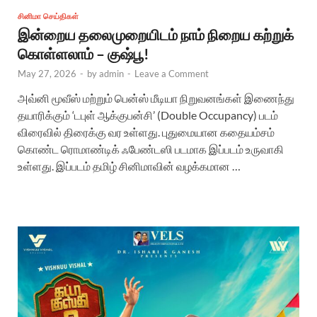
சினிமா செய்திகள்
இன்றைய தலைமுறையிடம் நாம் நிறைய கற்றுக்
கொள்ளலாம் – குஷ்பூ!
May 27, 2026
-
by
admin
-
Leave a Comment
அவ்னி மூவீஸ் மற்றும் பென்ஸ் மீடியா நிறுவனங்கள் இணைந்து
தயாரிக்கும் ‘டபுள் ஆக்குபன்சி’ (Double Occupancy) படம்
விரைவில் திரைக்கு வர உள்ளது. புதுமையான கதையம்சம்
கொண்ட ரொமாண்டிக் ஃபேண்டஸி படமாக இப்படம் உருவாகி
உள்ளது. இப்படம் தமிழ் சினிமாவின் வழக்கமான …