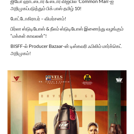
ஜியோ ஹாட்ஸ்டார் & ஸ்டார் விஜயில் ‘Common Man’-ஐ
அறிமுகப்படுத்தும் பிக் பாஸ் தமிழ் 10!
போட்டோகிராபர் – விமர்சனம்!
பிர்லா ஸ்டுடியோஸ் & நீலம் ஸ்டுடியோஸ் இணைந்து வழங்கும்
“மக்கள் காவலன்”!
BISFF-ல் Producer Bazaar-ன் டிஸ்கவரி ஃபிலிம் மார்க்கெட்
அறிமுகம்!