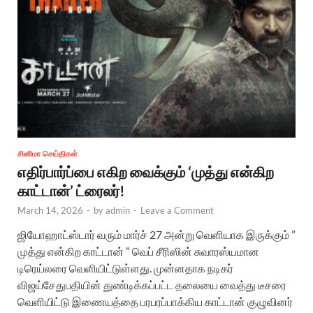
சினிமா செய்திகள்
எதிர்பார்ப்பை எகிற வைக்கும் ‘முத்து என்கிற
காட்டான்’ ட்ரைலர்!
March 14, 2026
-
by
admin
-
Leave a Comment
ஜியோஹாட்ஸ்டார் வரும் மார்ச் 27 அன்று வெளியாக இருக்கும் ”
முத்து என்கிற காட்டான் ” வெப் சீரிஸின் சுவாரஸ்யமான
டிரெய்லரை வெளியிட்டுள்ளது. முன்னதாக நடிகர்
விஜய்சேதுபதியின் துண்டிக்கப்பட்ட தலையை வைத்து டீசரை
வெளியிட்டு இணையத்தை பரபரப்பாக்கிய காட்டான் குழுவினர்