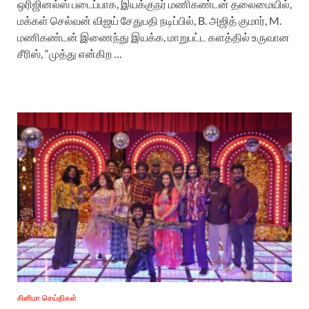
ஒரிஜினல்ஸ் படைப்பாக, இயக்குநர் மணிகண்டன் தலைமையில்,
மக்கள் செல்வன் விஜய் சேதுபதி நடிப்பில், B. அஜித் குமார், M.
மணிகண்டன் இணைந்து இயக்க, மாறுபட்ட களத்தில் உருவான
சீரிஸ், “முத்து என்கிற …
சினிமா செய்திகள்