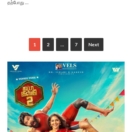
தற்போது …
1
2
…
7
Next