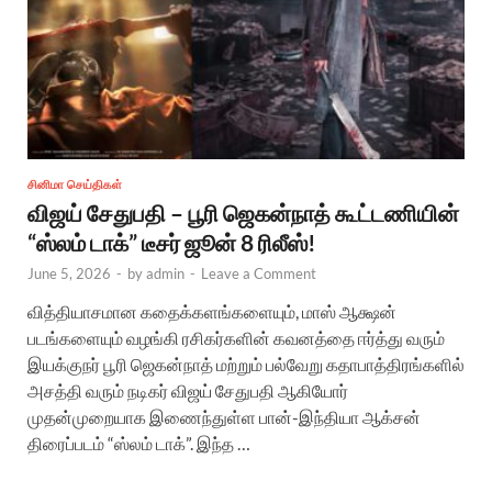
சினிமா செய்திகள்
விஜய் சேதுபதி – பூரி ஜெகன்நாத் கூட்டணியின்
“ஸ்லம் டாக்” டீசர் ஜூன் 8 ரிலீஸ்!
June 5, 2026
-
by
admin
-
Leave a Comment
வித்தியாசமான கதைக்களங்களையும், மாஸ் ஆக்ஷன்
படங்களையும் வழங்கி ரசிகர்களின் கவனத்தை ஈர்த்து வரும்
இயக்குநர் பூரி ஜெகன்நாத் மற்றும் பல்வேறு கதாபாத்திரங்களில்
அசத்தி வரும் நடிகர் விஜய் சேதுபதி ஆகியோர்
முதன்முறையாக இணைந்துள்ள பான்-இந்தியா ஆக்சன்
திரைப்படம் “ஸ்லம் டாக்”. இந்த …