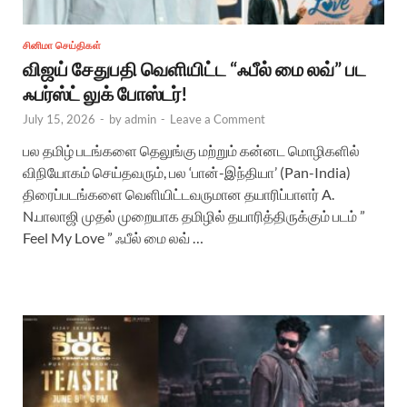
சினிமா செய்திகள்
விஜய் சேதுபதி வெளியிட்ட “ஃபீல் மை லவ்” பட
ஃபர்ஸ்ட் லுக் போஸ்டர்!
July 15, 2026
-
by
admin
-
Leave a Comment
பல தமிழ் படங்களை தெலுங்கு மற்றும் கன்னட மொழிகளில்
விநியோகம் செய்தவரும், பல ‘பான்-இந்தியா’ (Pan-India)
திரைப்படங்களை வெளியிட்டவருமான தயாரிப்பாளர் A.
N.பாலாஜி முதல் முறையாக தமிழில் தயாரித்திருக்கும் படம் ”
Feel My Love ” ஃபீல் மை லவ் …