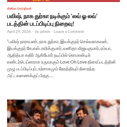
சினிமா செய்திகள்
பவிஷ், நாக துர்கா நடிக்கும் ‘லவ் ஓ லவ்’
படத்தின் படப்பிடிப்பு நிறைவு!
April 29, 2026
-
by
admin
-
Leave a Comment
“பவிஷ் நாராயண், நாக துர்கா, இயக்குநர் செல்வராகவன்,
இயக்குநர் கே.எஸ். ரவிக்குமார், வனிதா விஜயகுமார், ரம்யா,
ஆதித்யா கதிர் ஆகியோர் நடிப்பில் ரொமான்டிக்
எண்டர்டெய்னராக உருவாகும் Love Oh Love திரைப்படத்தின்
முழு படப்பிடிப்பும், உற்சாகமும் நேரத்தியும் நிறைந்த
அட்டவணைக்குப் பிறகு …