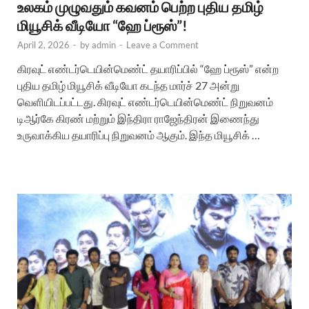
உலகம் முழுவதும் கவனம் பெற்ற புதிய தமிழ்
மியூசிக் வீடியோ “ஹே ப்ரூஸ்”!
April 2, 2026
-
by
admin
-
Leave a Comment
கிரவுட் எண்டர்டெயின்மெண்ட் தயாரிப்பில் “ஹே ப்ரூஸ்” என்ற
புதிய தமிழ் மியூசிக் வீடியோ கடந்த மார்ச் 27 அன்று
வெளியிடப்பட்டது. கிரவுட் எண்டர்டெயின்மெண்ட் நிறுவனம்
டிஆர்கே கிரண் மற்றும் இந்திரா ராஜேந்திரன் இணைந்து
உருவாக்கிய தயாரிப்பு நிறுவனம் ஆகும். இந்த மியூசிக் …