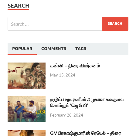
SEARCH
POPULAR
COMMENTS
TAGS
கன்னி – திரை விமர்சனம்
May 15, 2024
குடும்ப உறவுகளின் அழகான கதையை
சொல்லும் ‘ஜெ பேபி’
February 28, 2024
GV பிரகாஷ்குமாரின் ரெபெல் – திரை