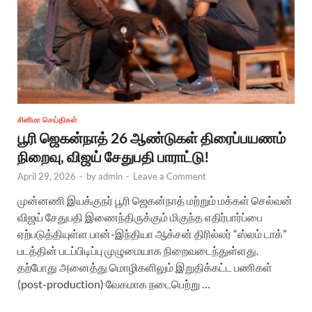
சினிமா செய்திகள்
பூரி ஜெகன்நாத் 26 ஆண்டுகள் திரைப்பயணம்
நிறைவு, விஜய் சேதுபதி பாராட்டு!
April 29, 2026
-
by
admin
-
Leave a Comment
முன்னணி இயக்குநர் பூரி ஜெகன்நாத் மற்றும் மக்கள் செல்வன்
விஜய் சேதுபதி இணைந்திருக்கும் மிகுந்த எதிர்பார்ப்பை
ஏற்படுத்தியுள்ள பான்-இந்தியா ஆக்சன் திரில்லர் “ஸ்லம் டாக்”
படத்தின் படப்பிடிப்பு முழுமையாக நிறைவடைந்துள்ளது.
தற்போது அனைத்து மொழிகளிலும் இறுதிக்கட்ட பணிகள்
(post-production) வேகமாக நடைபெற்று …