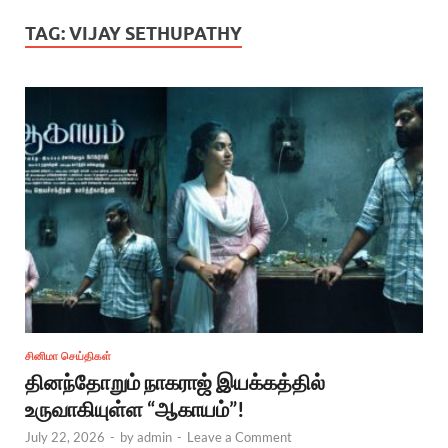
TAG:
VIJAY SETHUPATHY
சினிமா செய்திகள்
தினந்தோறும் நாகராஜ் இயக்கத்தில்
உருவாகியுள்ள “ஆகாயம்”!
July 22, 2026
-
by
admin
-
Leave a Comment