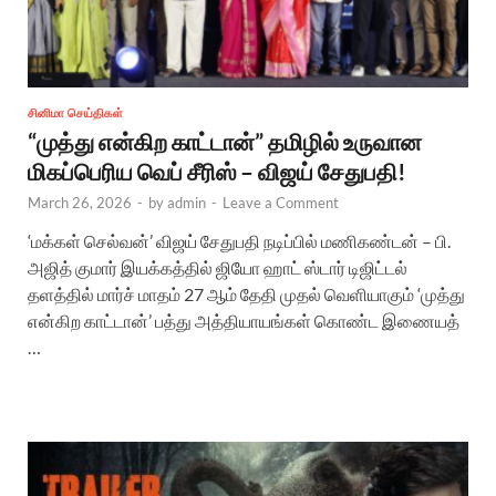
சினிமா செய்திகள்
“முத்து என்கிற காட்டான்” தமிழில் உருவான
மிகப்பெரிய வெப் சீரிஸ் – விஜய் சேதுபதி!
March 26, 2026
-
by
admin
-
Leave a Comment
‘மக்கள் செல்வன்’ விஜய் சேதுபதி நடிப்பில் மணிகண்டன் – பி.
அஜித் குமார் இயக்கத்தில் ஜியோ ஹாட் ஸ்டார் டிஜிட்டல்
தளத்தில் மார்ச் மாதம் 27 ஆம் தேதி முதல் வெளியாகும் ‘முத்து
என்கிற காட்டான்’ பத்து அத்தியாயங்கள் கொண்ட இணையத்
…