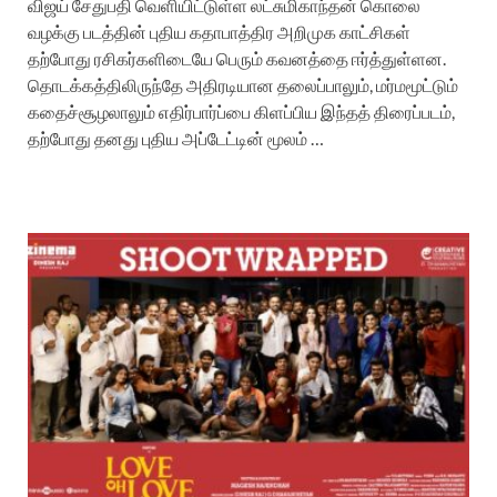
விஜய் சேதுபதி வெளியிட்டுள்ள லட்சுமிகாந்தன் கொலை
வழக்கு படத்தின் புதிய கதாபாத்திர அறிமுக காட்சிகள்
தற்போது ரசிகர்களிடையே பெரும் கவனத்தை ஈர்த்துள்ளன.
தொடக்கத்திலிருந்தே அதிரடியான தலைப்பாலும், மர்மமூட்டும்
கதைச்சூழலாலும் எதிர்பார்ப்பை கிளப்பிய இந்தத் திரைப்படம்,
தற்போது தனது புதிய அப்டேட்டின் மூலம் …