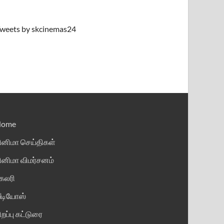
weets by skcinemas24
Home
ினிமா செய்திகள்
ினிமா விமர்சனம்
ேலரி
ீடியோஸ்
ிறப்பு கட்டுரை