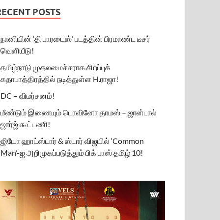
RECENT POSTS
நானியின் ‘தி பாரடைஸ்’ படத்தின் பிரமாண்ட டீசர்
வெளியீடு!
தமிழ்நாடு முதலமைச்சராக சிறப்புக்
கதாபாத்திரத்தில் நடித்துள்ள H.ராஜா!
DC – விமர்சனம்!
மீண்டும் இணையும் டொவினோ தாமஸ் – ஜான்பால்
ஜார்ஜ் கூட்டணி!
ஜியோ ஹாட்ஸ்டார் & ஸ்டார் விஜயில் ‘Common
Man’-ஐ அறிமுகப்படுத்தும் பிக் பாஸ் தமிழ் 10!