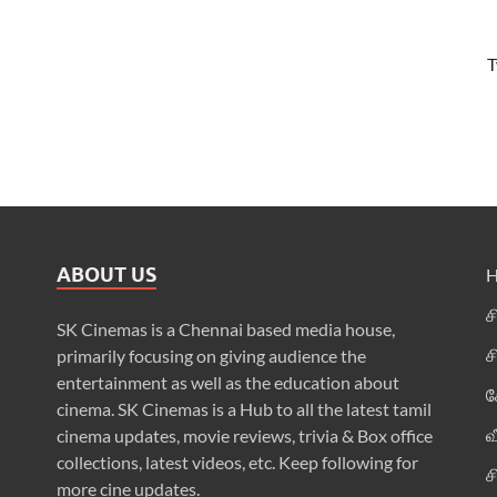
T
ABOUT US
ச
SK Cinemas is a Chennai based media house,
ச
primarily focusing on giving audience the
entertainment as well as the education about
க
cinema. SK Cinemas is a Hub to all the latest tamil
வ
cinema updates, movie reviews, trivia & Box office
collections, latest videos, etc. Keep following for
ச
more cine updates.