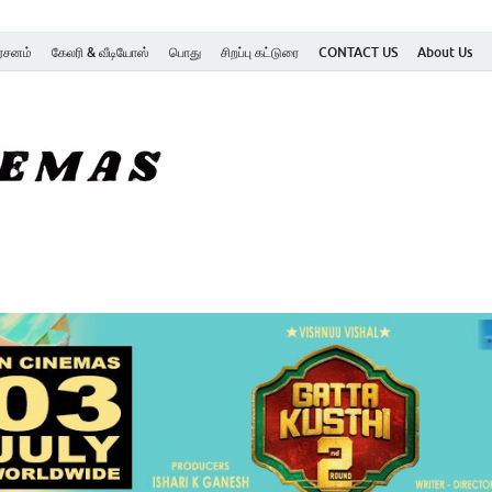
ர்சனம்
கேலரி & வீடியோஸ்
பொது
சிறப்பு கட்டுரை
CONTACT US
About Us
SK Cinemas