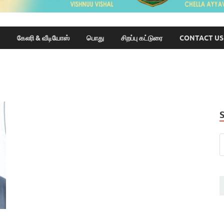
கேலரி & வீடியோஸ்
பொது
சிறப்பு கட்டுரை
CONTACT US