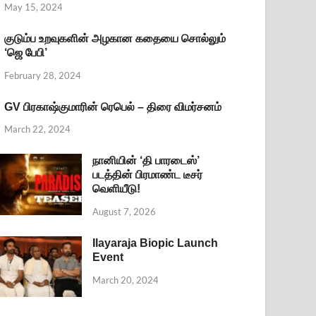
May 15, 2024
குடும்ப உறவுகளின் அழகான கதையை சொல்லும்
‘ஜெ பேபி’
February 28, 2024
GV பிரகாஷ்குமாரின் ரெபெல் – திரை விமர்சனம்
March 22, 2024
நானியின் ‘தி பாரடைஸ்’
படத்தின் பிரமாண்ட டீசர்
வெளியீடு!
August 7, 2026
Ilayaraja Biopic Launch
Event
March 20, 2024