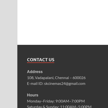
CONTACT US
Address
108, Vadapalani, Chennai – 600026
E-mail ID: skcinemas24@gmail.com
Hours
Monday–Friday: 9:00AM–7:00PM
Saturday & Sunday: 11:00AM–5:00PM