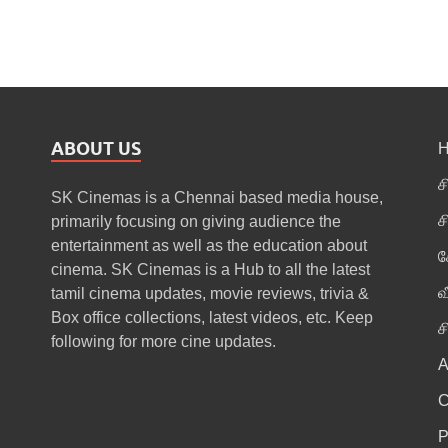
ABOUT US
ச
SK Cinemas is a Chennai based media house,
ச
primarily focusing on giving audience the
entertainment as well as the education about
க
cinema. SK Cinemas is a Hub to all the latest
வ
tamil cinema updates, movie reviews, trivia &
Box office collections, latest videos, etc. Keep
ச
following for more cine updates.
A
P