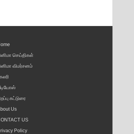
Home
ினிமா செய்திகள்
ினிமா விமர்சனம்
ேலரி
ீடியோஸ்
ிறப்பு கட்டுரை
bout Us
CONTACT US
rivacy Policy