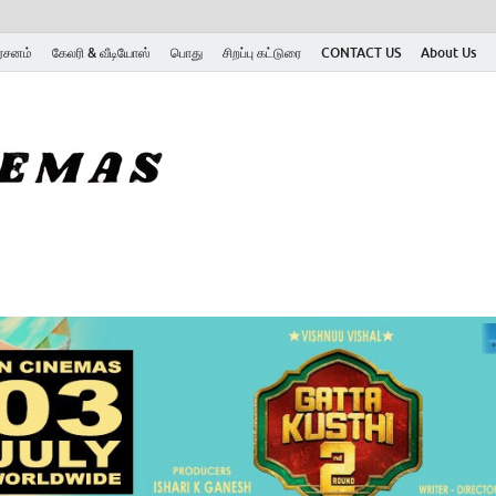
ர்சனம்
கேலரி & வீடியோஸ்
பொது
சிறப்பு கட்டுரை
CONTACT US
About Us
SK Cinemas