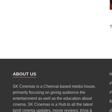
T
ABOUT US
ச
SK Cinemas is a Chennai based media house,
ச
primarily focusing on giving audience the
entertainment as well as the education about
க
cinema. SK Cinemas is a Hub to all the latest
வ
tamil cinema updates, movie reviews, trivia &