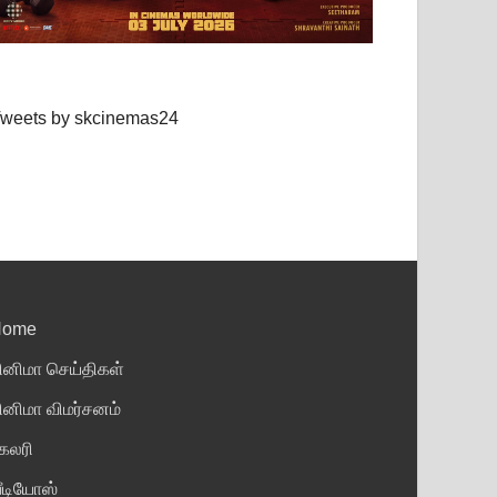
weets by skcinemas24
Home
ினிமா செய்திகள்
ினிமா விமர்சனம்
ேலரி
ீடியோஸ்