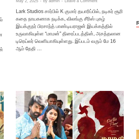
May 2, 2025
-
by
admin
-
Leave a Comment
Lark Studios சார்பில் K குமார் தயாரிப்பில், நடிகர் சூரி
கதை நாயகனாக நடிக்க, விலங்கு சீரிஸ் புகழ்
ல்
இயக்குநர் பிரசாந்த் பாண்டியராஜன் இயக்கத்தில்
உருவாகியுள்ள “மாமன்” திரைப்படத்தின், அசத்தலான
ன
டிரெய்லர் வெளியாகியுள்ளது. இப்படம் வரும் மே 16
ஆம் தேதி …
ன்