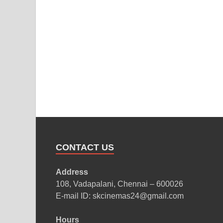
CONTACT US
Address
108, Vadapalani, Chennai – 600026
E-mail ID: skcinemas24@gmail.com
Hours