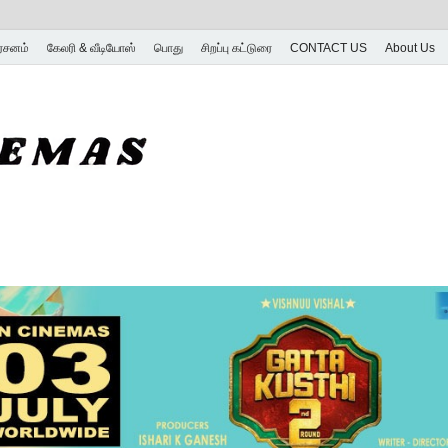
ர்சனம்
கேலரி & வீடியோஸ்
பொது
சிறப்பு கட்டுரை
CONTACT US
About Us
SK Cinemas