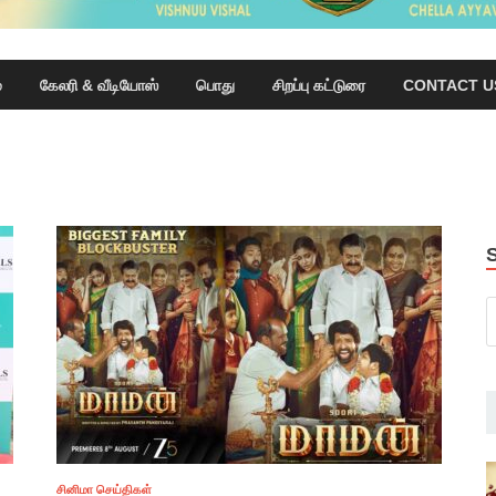
்
கேலரி & வீடியோஸ்
பொது
சிறப்பு கட்டுரை
CONTACT U
சினிமா செய்திகள்