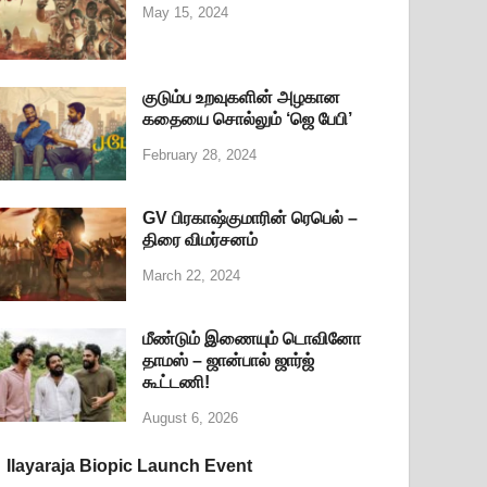
May 15, 2024
குடும்ப உறவுகளின் அழகான
கதையை சொல்லும் ‘ஜெ பேபி’
February 28, 2024
GV பிரகாஷ்குமாரின் ரெபெல் –
திரை விமர்சனம்
March 22, 2024
மீண்டும் இணையும் டொவினோ
தாமஸ் – ஜான்பால் ஜார்ஜ்
கூட்டணி!
August 6, 2026
Ilayaraja Biopic Launch Event