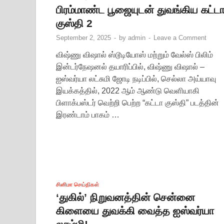
பிரம்மாண்ட பூஜையுடன் துவங்கிய கட்ட
குஸ்தி 2
September 2, 2025
-
by
admin
-
Leave a Comment
விஷ்ணு விஷால் ஸ்டூடியோஸ் மற்றும் வேல்ஸ் பிலிம்
இன்டர்நேஷனல் தயாரிப்பில், விஷ்ணு விஷால் –
ஐஸ்வர்யா லட்சுமி ஜோடி நடிப்பில், செல்லா அய்யாவு
இயக்கத்தில், 2022 ஆம் ஆண்டு வெளியாகி
பிளாக்பஸ்டர் வெற்றி பெற்ற “கட்டா குஸ்தி” படத்தின்
இரண்டாம் பாகம் …
சினிமா செய்திகள்
‘துகில்’ நிறுவனத்தின் சென்னை
கிளையை துவக்கி வைத்த ஐஸ்வர்யா