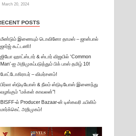
March 20, 2024
RECENT POSTS
மீண்டும் இணையும் டொவினோ தாமஸ் – ஜான்பால்
ஜார்ஜ் கூட்டணி!
ஜியோ ஹாட்ஸ்டார் & ஸ்டார் விஜயில் ‘Common
Man’-ஐ அறிமுகப்படுத்தும் பிக் பாஸ் தமிழ் 10!
போட்டோகிராபர் – விமர்சனம்!
பிர்லா ஸ்டுடியோஸ் & நீலம் ஸ்டுடியோஸ் இணைந்து
வழங்கும் “மக்கள் காவலன்”!
BISFF-ல் Producer Bazaar-ன் டிஸ்கவரி ஃபிலிம்
மார்க்கெட் அறிமுகம்!