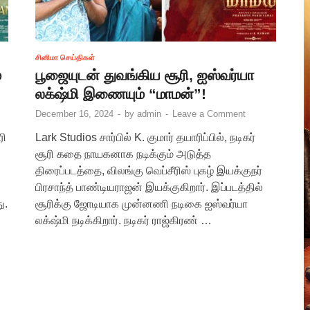
சினிமா செய்திகள்
ே
பூஜையுடன் துவங்கிய சூரி, ஐஸ்வர்யா
லக்‌ஷ்மி இணையும் “மாமன்”!
December 16, 2024
-
by
admin
-
Leave a Comment
ரி
Lark Studios சார்பில் K. குமார் தயாரிப்பில், நடிகர்
சூரி கதை நாயகனாக நடிக்கும் அடுத்த
திரைப்படத்தை, விலங்கு வெப்சீரிஸ் புகழ் இயக்குநர்
பிரசாந்த் பாண்டியராஜன் இயக்குகிறார். இப்படத்தில்
ு.
சூரிக்கு ஜோடியாக முன்னணி நடிகை ஐஸ்வர்யா
லக்‌ஷ்மி நடிக்கிறார். நடிகர் ராஜ்கிரண் …