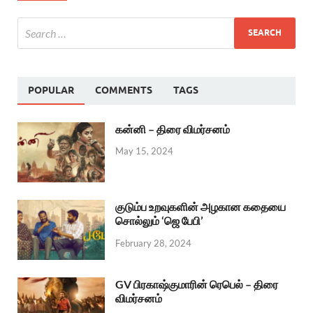
POPULAR
COMMENTS
TAGS
கன்னி – திரை விமர்சனம்
May 15, 2024
குடும்ப உறவுகளின் அழகான கதையை
சொல்லும் ‘ஜெ பேபி’
February 28, 2024
GV பிரகாஷ்குமாரின் ரெபெல் – திரை
விமர்சனம்