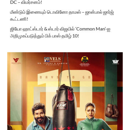
DC – விமர்சனம்!
மீண்டும் இணையும் டொவினோ தாமஸ் – ஜான்பால் ஜார்ஜ்
கூட்டணி!
ஜியோ ஹாட்ஸ்டார் & ஸ்டார் விஜயில் ‘Common Man’-ஐ
அறிமுகப்படுத்தும் பிக் பாஸ் தமிழ் 10!