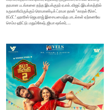
தரமான படங்களை தந்த இயக்குநர் ஏ.எல். விஜய் இயக்கத்தில்
உருவாகியிருக்கும் ரொமாண்டிக் ட்ராமா தான் “காதல் ரீசெட்
ரிப்பீட்”. ஹாரிஸ் ஜெயராஜ் இசையமைத்த பாடல்கள் ஏற்கனவே
செம்ம ஹிட்டு. மதும்கேஷ், ஜியா ஷங்கர், …