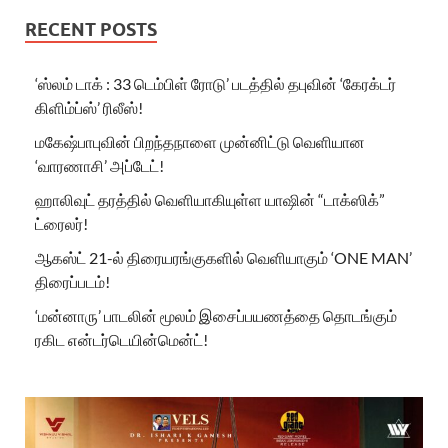
RECENT POSTS
‘ஸ்லம் டாக் : 33 டெம்பிள் ரோடு’ படத்தில் தபுவின் ‘கேரக்டர்
கிளிம்ப்ஸ்’ ரிலீஸ்!
மகேஷ்பாபுவின் பிறந்தநாளை முன்னிட்டு வெளியான
‘வாரணாசி’ அப்டேட்!
ஹாலிவுட் தரத்தில் வெளியாகியுள்ள யாஷின் “டாக்ஸிக்”
ட்ரைலர்!
ஆகஸ்ட் 21-ல் திரையரங்குகளில் வெளியாகும் ‘ONE MAN’
திரைப்படம்!
‘மன்னாரு’ பாடலின் மூலம் இசைப்பயணத்தை தொடங்கும்
ரகிட என்டர்டெயின்மென்ட்!