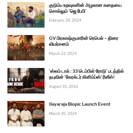
குடும்ப உறவுகளின் அழகான கதையை
சொல்லும் ‘ஜெ பேபி’
February 28, 2024
GV பிரகாஷ்குமாரின் ரெபெல் – திரை
விமர்சனம்
March 22, 2024
‘ஸ்லம் டாக் : 33 டெம்பிள் ரோடு’ படத்தில்
தபுவின் ‘கேரக்டர் கிளிம்ப்ஸ்’ ரிலீஸ்!
August 10, 2026
Ilayaraja Biopic Launch Event
March 20, 2024