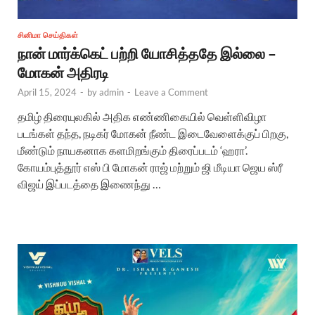
சினிமா செய்திகள்
நான் மார்க்கெட் பற்றி யோசித்ததே இல்லை –
மோகன் அதிரடி
April 15, 2024
-
by
admin
-
Leave a Comment
தமிழ் திரையுலகில் அதிக எண்ணிகையில் வெள்ளிவிழா
படங்கள் தந்த, நடிகர் மோகன் நீண்ட இடைவேளைக்குப் பிறகு,
மீண்டும் நாயகனாக களமிறங்கும் திரைப்படம் ‘ஹரா’.
கோயம்புத்தூர் எஸ் பி மோகன் ராஜ் மற்றும் ஜி மீடியா ஜெய ஸ்ரீ
விஜய் இப்படத்தை இணைந்து …