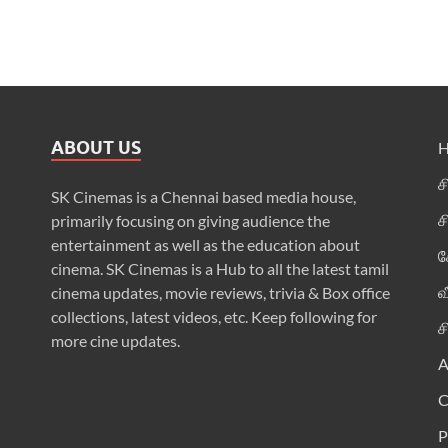
ABOUT US
ச
SK Cinemas is a Chennai based media house,
ச
primarily focusing on giving audience the
entertainment as well as the education about
க
cinema. SK Cinemas is a Hub to all the latest tamil
வ
cinema updates, movie reviews, trivia & Box office
collections, latest videos, etc. Keep following for
ச
more cine updates.
A
P