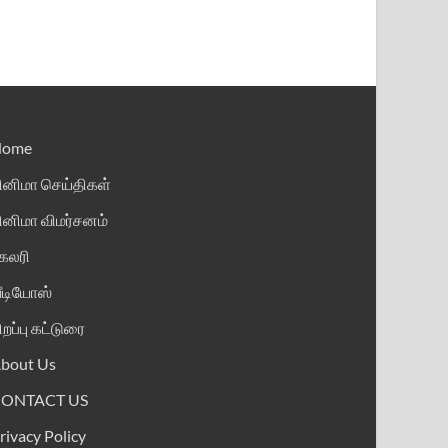
Home
ினிமா செய்திகள்
ினிமா விமர்சனம்
ேலரி
ீடியோஸ்
ிறப்பு கட்டுரை
bout Us
CONTACT US
rivacy Policy