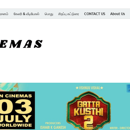
ர்சனம்
கேலரி & வீடியோஸ்
பொது
சிறப்பு கட்டுரை
CONTACT US
About Us
SK Cinemas