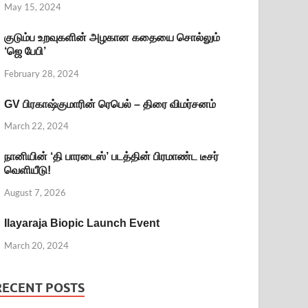
May 15, 2024
குடும்ப உறவுகளின் அழகான கதையை சொல்லும்
‘ஜெ பேபி’
February 28, 2024
GV பிரகாஷ்குமாரின் ரெபெல் – திரை விமர்சனம்
March 22, 2024
நானியின் ‘தி பாரடைஸ்’ படத்தின் பிரமாண்ட டீசர்
வெளியீடு!
August 7, 2026
Ilayaraja Biopic Launch Event
March 20, 2024
RECENT POSTS