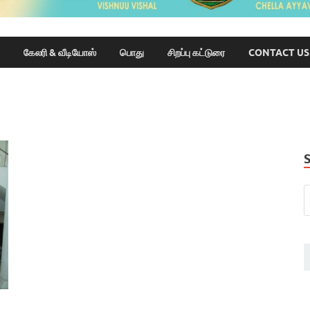
கேலரி & வீடியோஸ்
பொது
சிறப்பு கட்டுரை
CONTACT US