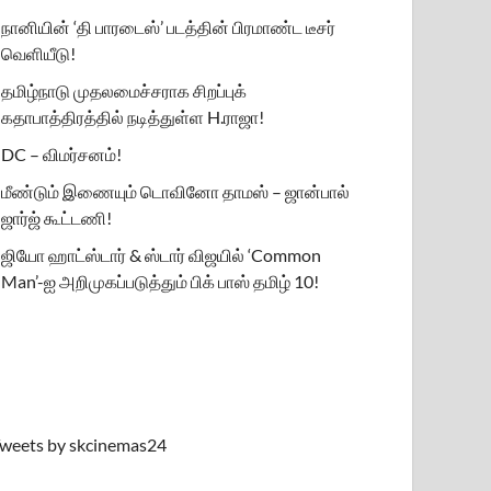
நானியின் ‘தி பாரடைஸ்’ படத்தின் பிரமாண்ட டீசர்
வெளியீடு!
தமிழ்நாடு முதலமைச்சராக சிறப்புக்
கதாபாத்திரத்தில் நடித்துள்ள H.ராஜா!
DC – விமர்சனம்!
மீண்டும் இணையும் டொவினோ தாமஸ் – ஜான்பால்
ஜார்ஜ் கூட்டணி!
ஜியோ ஹாட்ஸ்டார் & ஸ்டார் விஜயில் ‘Common
Man’-ஐ அறிமுகப்படுத்தும் பிக் பாஸ் தமிழ் 10!
weets by skcinemas24