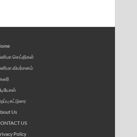
Home
ினிமா செய்திகள்
ினிமா விமர்சனம்
ேலரி
ீடியோஸ்
ிறப்பு கட்டுரை
bout Us
CONTACT US
rivacy Policy