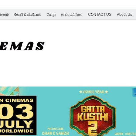
ர்சனம்
கேலரி & வீடியோஸ்
பொது
சிறப்பு கட்டுரை
CONTACT US
About Us
SK Cinemas