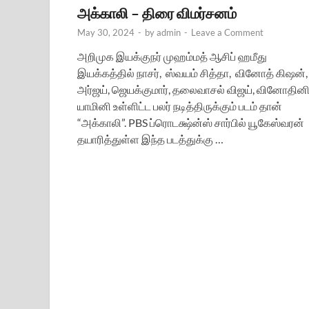
அக்காலி – திரை விமர்சனம்
May 30, 2024
-
by
admin
-
Leave a Comment
அறிமுக இயக்குநர் முஹம்மத் ஆசிப் ஹமீது
இயக்கத்தில் நாசர், ஸ்வயம் சித்தா, வினோத் கிஷன்,
அர்ஜய், ஜெயக்குமார், தலைவாசல் விஜய், வினோதினி
யாமினி உள்ளிட்ட பலர் நடித்திருக்கும் படம் தான்
“அக்காலி”. PBS ப்ரொடக்ஷ்ன்ஸ் சார்பில் யூகேஸ்வரன்
தயாரித்துள்ள இந்த படத்துக்கு …