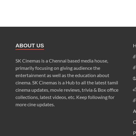
ABOUT US
ச
SK Cinemas is a Chennai based media house,
ச
primarily focusing on giving audience the
entertainment as well as the education about
க
cinema. SK Cinemas is a Hub to all the latest tamil
வ
cinema updates, movie reviews, trivia & Box office
collections, latest videos, etc. Keep following for
ச
more cine updates.
A
P