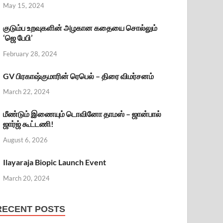
May 15, 2024
குடும்ப உறவுகளின் அழகான கதையை சொல்லும்
‘ஜெ பேபி’
February 28, 2024
GV பிரகாஷ்குமாரின் ரெபெல் – திரை விமர்சனம்
March 22, 2024
மீண்டும் இணையும் டொவினோ தாமஸ் – ஜான்பால்
ஜார்ஜ் கூட்டணி!
August 6, 2026
Ilayaraja Biopic Launch Event
March 20, 2024
RECENT POSTS