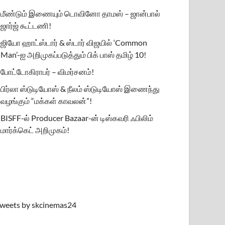
மீண்டும் இணையும் டொவினோ தாமஸ் – ஜான்பால்
ஜார்ஜ் கூட்டணி!
ஜியோ ஹாட்ஸ்டார் & ஸ்டார் விஜயில் ‘Common
Man’-ஐ அறிமுகப்படுத்தும் பிக் பாஸ் தமிழ் 10!
போட்டோகிராபர் – விமர்சனம்!
பிர்லா ஸ்டுடியோஸ் & நீலம் ஸ்டுடியோஸ் இணைந்து
வழங்கும் “மக்கள் காவலன்”!
BISFF-ல் Producer Bazaar-ன் டிஸ்கவரி ஃபிலிம்
மார்க்கெட் அறிமுகம்!
weets by skcinemas24