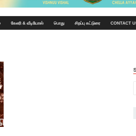
்
கேலரி & வீடியோஸ்
பொது
சிறப்பு கட்டுரை
CONTACT U