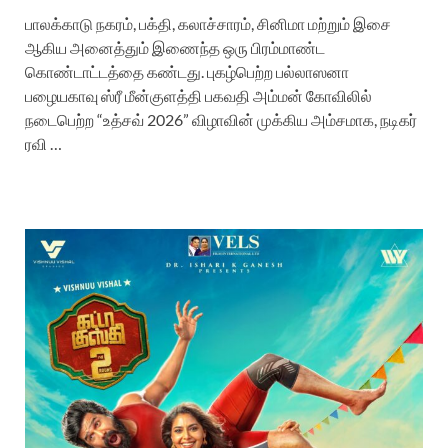
பாலக்காடு நகரம், பக்தி, கலாச்சாரம், சினிமா மற்றும் இசை
ஆகிய அனைத்தும் இணைந்த ஒரு பிரம்மாண்ட
கொண்டாட்டத்தை கண்டது. புகழ்பெற்ற பல்லாஸனா
பழையகாவு ஸ்ரீ மீன்குளத்தி பகவதி அம்மன் கோவிலில்
நடைபெற்ற “உத்சவ் 2026” விழாவின் முக்கிய அம்சமாக, நடிகர்
ரவி …