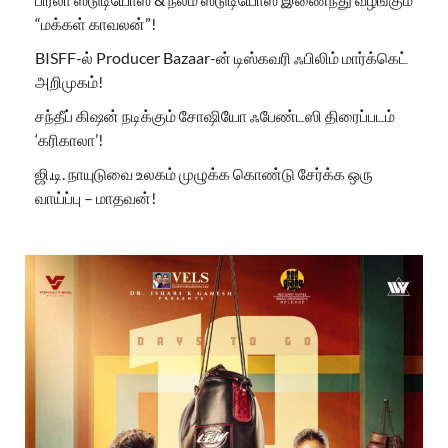
“மக்கள் காவலன்”!
BISFF-ல் Producer Bazaar-ன் டிஸ்கவரி ஃபிலிம் மார்க்கெட்
அறிமுகம்!
சந்தீப் கிஷன் நடிக்கும் சோஷியோ ஃபேண்டஸி திரைப்படம்
‘கரிகாலா’!
ஜி.டி. நாயுடுவை உலகம் முழுக்க கொண்டு சேர்க்க ஒரு
வாய்ப்பு – மாதவன்!