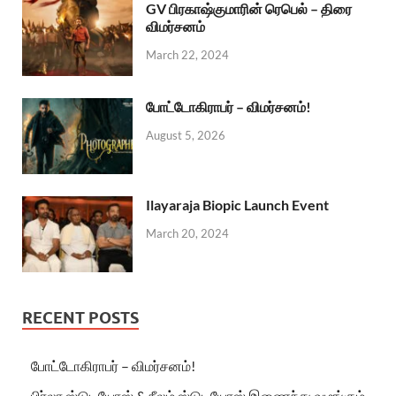
GV பிரகாஷ்குமாரின் ரெபெல் – திரை
விமர்சனம்
March 22, 2024
போட்டோகிராபர் – விமர்சனம்!
August 5, 2026
Ilayaraja Biopic Launch Event
March 20, 2024
RECENT POSTS
போட்டோகிராபர் – விமர்சனம்!
பிர்லா ஸ்டுடியோஸ் & நீலம் ஸ்டுடியோஸ் இணைந்து வழங்கும்