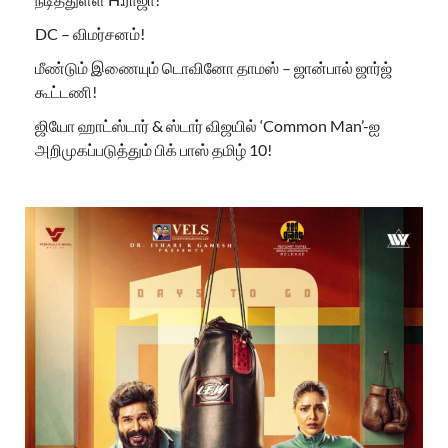
DC – விமர்சனம்!
மீண்டும் இணையும் டொவினோ தாமஸ் – ஜான்பால் ஜார்ஜ்
கூட்டணி!
ஜியோ ஹாட்ஸ்டார் & ஸ்டார் விஜயில் ‘Common Man’-ஐ
அறிமுகப்படுத்தும் பிக் பாஸ் தமிழ் 10!