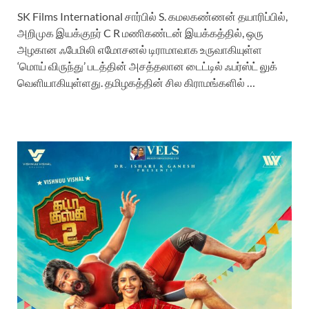
SK Films International சார்பில் S. கமலகண்ணன் தயாரிப்பில்,
அறிமுக இயக்குநர் C R மணிகண்டன் இயக்கத்தில், ஒரு
அழகான ஃபேமிலி எமோசனல் டிராமாவாக உருவாகியுள்ள
‘மொய் விருந்து’ படத்தின் அசத்தலான டைட்டில் ஃபர்ஸ்ட் லுக்
வெளியாகியுள்ளது. தமிழகத்தின் சில கிராமங்களில் …