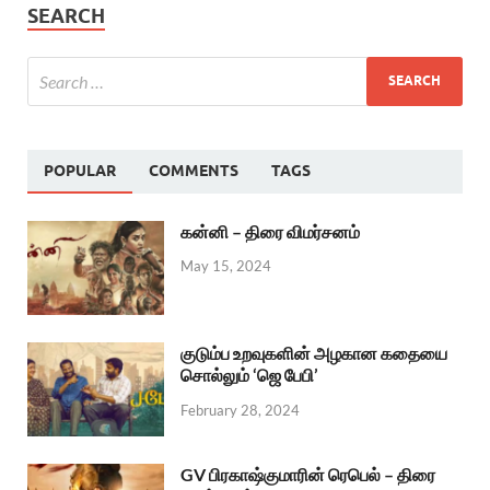
SEARCH
POPULAR
COMMENTS
TAGS
கன்னி – திரை விமர்சனம்
May 15, 2024
குடும்ப உறவுகளின் அழகான கதையை
சொல்லும் ‘ஜெ பேபி’
February 28, 2024
GV பிரகாஷ்குமாரின் ரெபெல் – திரை