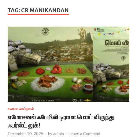
TAG:
CR MANIKANDAN
சினிமா செய்திகள்
எமோசனல் ஃபேமிலி டிராமா மொய் விருந்து
ஃபர்ஸ்ட் லுக்!
December 10, 2025
-
by
admin
-
Leave a Comment