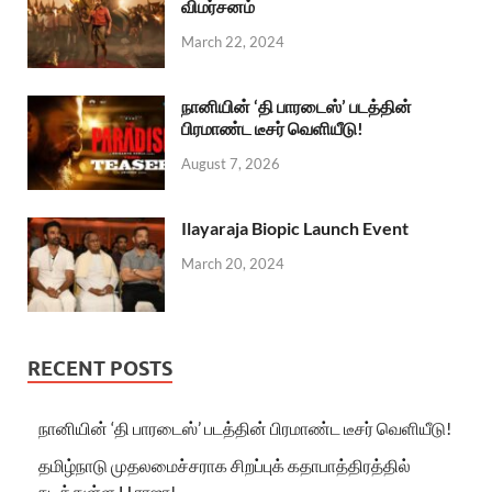
விமர்சனம்
March 22, 2024
நானியின் ‘தி பாரடைஸ்’ படத்தின்
பிரமாண்ட டீசர் வெளியீடு!
August 7, 2026
Ilayaraja Biopic Launch Event
March 20, 2024
RECENT POSTS
நானியின் ‘தி பாரடைஸ்’ படத்தின் பிரமாண்ட டீசர் வெளியீடு!
தமிழ்நாடு முதலமைச்சராக சிறப்புக் கதாபாத்திரத்தில்
நடித்துள்ள H.ராஜா!