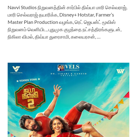
Navvi Studios நிறுவனத்தின் சார்பில் திவ்யா மாரி செல்வராஜ்,
மாரி செல்வராஜ் தயாரிக்க, Disney+ Hotstar, Farmer’s
Master Plan Production வழங்க, ரெட் ஜெயன்ட் மூவிஸ்
நிறுவனம் வெளியிட, புதுமுக குழந்தை நட்சத்திரங்களுடன்,
நிகிலா விமல், திவ்யா துரைசாமி, கலையரசன், …