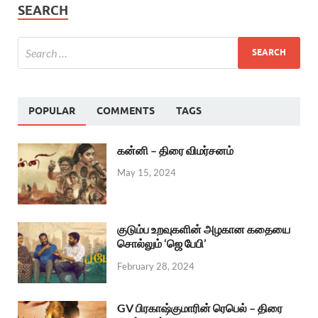
SEARCH
POPULAR
COMMENTS
TAGS
கன்னி – திரை விமர்சனம்
May 15, 2024
குடும்ப உறவுகளின் அழகான கதையை
சொல்லும் ‘ஜெ பேபி’
February 28, 2024
GV பிரகாஷ்குமாரின் ரெபெல் – திரை