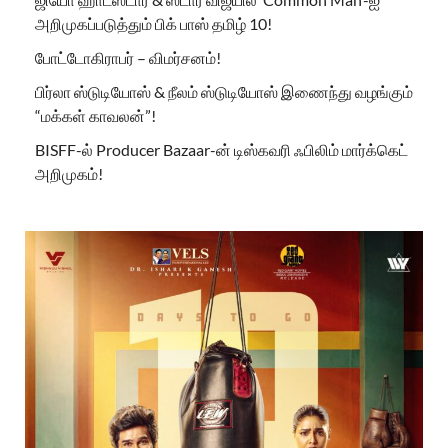
அறிமுகப்படுத்தும் பிக் பாஸ் தமிழ் 10!
போட்டோகிராபர் – விமர்சனம்!
பிர்லா ஸ்டுடியோஸ் & நீலம் ஸ்டுடியோஸ் இணைந்து வழங்கும்
“மக்கள் காவலன்”!
BISFF-ல் Producer Bazaar-ன் டிஸ்கவரி ஃபிலிம் மார்க்கெட்
அறிமுகம்!