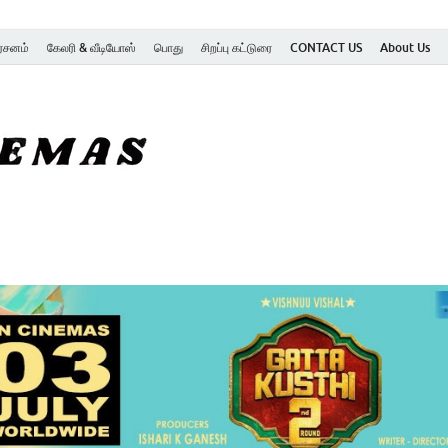
ர்சனம்
கேலரி & வீடியோஸ்
பொது
சிறப்பு கட்டுரை
CONTACT US
About Us
SK Cinemas