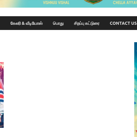
கேலரி & வீடியோஸ்
பொது
சிறப்பு கட்டுரை
CONTACT US