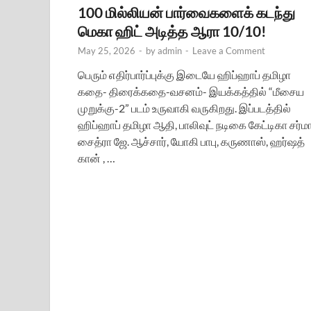
100 மில்லியன் பார்வைகளைக் கடந்து
மெகா ஹிட் அடித்த ஆரா 10/10!
May 25, 2026
-
by
admin
-
Leave a Comment
பெரும் எதிர்பார்ப்புக்கு இடையே ஹிப்ஹாப் தமிழா
கதை- திரைக்கதை-வசனம்- இயக்கத்தில் “மீசைய
முறுக்கு-2” படம் உருவாகி வருகிறது. இப்படத்தில்
ஹிப்ஹாப் தமிழா ஆதி, பாலிவுட் நடிகை கேட்டிகா சர்மா
சைத்ரா ஜே. ஆச்சார், யோகி பாபு, கருணாஸ், ஹர்ஷத்
கான் , …