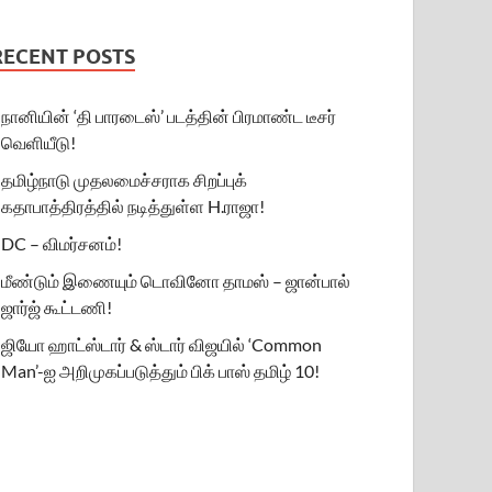
RECENT POSTS
நானியின் ‘தி பாரடைஸ்’ படத்தின் பிரமாண்ட டீசர்
வெளியீடு!
தமிழ்நாடு முதலமைச்சராக சிறப்புக்
கதாபாத்திரத்தில் நடித்துள்ள H.ராஜா!
DC – விமர்சனம்!
மீண்டும் இணையும் டொவினோ தாமஸ் – ஜான்பால்
ஜார்ஜ் கூட்டணி!
ஜியோ ஹாட்ஸ்டார் & ஸ்டார் விஜயில் ‘Common
Man’-ஐ அறிமுகப்படுத்தும் பிக் பாஸ் தமிழ் 10!