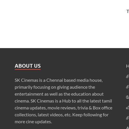
T
ABOUT US
ச
SK Cinemas is a Chennai based media house,
ச
primarily focusing on giving audience the
entertainment as well as the education about
க
cinema. SK Cinemas is a Hub to all the latest tamil
வ
cinema updates, movie reviews, trivia & Box office
collections, latest videos, etc. Keep following for
ச
more cine updates.
A