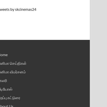
weets by skcinemas24
Home
ினிமா செய்திகள்
ினிமா விமர்சனம்
ேலரி
ீடியோஸ்
ிறப்பு கட்டுரை
bout Us