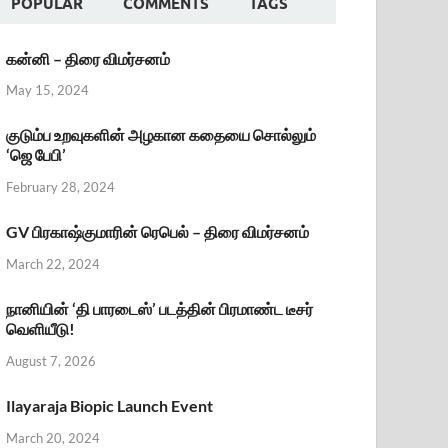
POPULAR
COMMENTS
TAGS
கன்னி – திரை விமர்சனம்
May 15, 2024
குடும்ப உறவுகளின் அழகான கதையை சொல்லும்
‘ஜெ பேபி’
February 28, 2024
GV பிரகாஷ்குமாரின் ரெபெல் – திரை விமர்சனம்
March 22, 2024
நானியின் ‘தி பாரடைஸ்’ படத்தின் பிரமாண்ட டீசர்
வெளியீடு!
August 7, 2026
Ilayaraja Biopic Launch Event
March 20, 2024