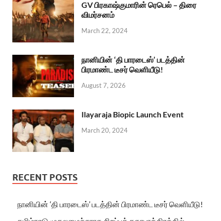
GV பிரகாஷ்குமாரின் ரெபெல் – திரை
விமர்சனம்
March 22, 2024
நானியின் ‘தி பாரடைஸ்’ படத்தின்
பிரமாண்ட டீசர் வெளியீடு!
August 7, 2026
Ilayaraja Biopic Launch Event
March 20, 2024
RECENT POSTS
நானியின் ‘தி பாரடைஸ்’ படத்தின் பிரமாண்ட டீசர் வெளியீடு!
தமிழ்நாடு முதலமைச்சராக சிறப்புக் கதாபாத்திரத்தில்