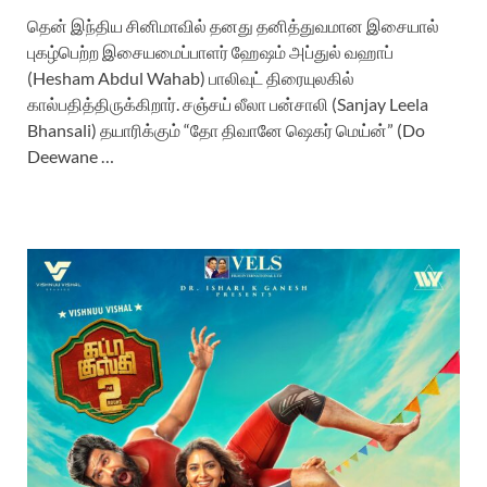
தென் இந்திய சினிமாவில் தனது தனித்துவமான இசையால்
புகழ்பெற்ற இசையமைப்பாளர் ஹேஷம் அப்துல் வஹாப்
(Hesham Abdul Wahab) பாலிவுட் திரையுலகில்
கால்பதித்திருக்கிறார். சஞ்சய் லீலா பன்சாலி (Sanjay Leela
Bhansali) தயாரிக்கும் “தோ திவானே ஷெகர் மெய்ன்” (Do
Deewane …