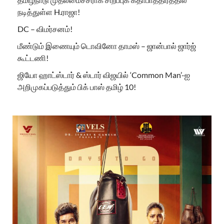
நடித்துள்ள H.ராஜா!
DC – விமர்சனம்!
மீண்டும் இணையும் டொவினோ தாமஸ் – ஜான்பால் ஜார்ஜ்
கூட்டணி!
ஜியோ ஹாட்ஸ்டார் & ஸ்டார் விஜயில் ‘Common Man’-ஐ
அறிமுகப்படுத்தும் பிக் பாஸ் தமிழ் 10!