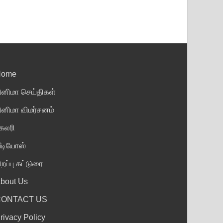
Home
ினிமா செய்திகள்
ினிமா விமர்சனம்
ேலரி
ீடியோஸ்
ிறப்பு கட்டுரை
bout Us
CONTACT US
rivacy Policy