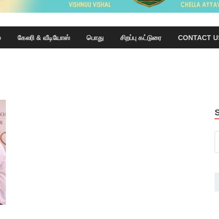
்
கேலரி & வீடியோஸ்
பொது
சிறப்பு கட்டுரை
CONTACT U