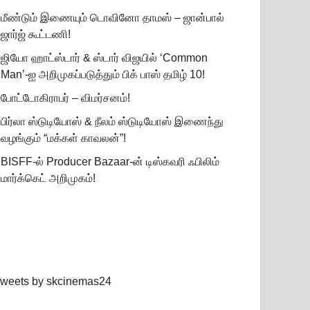
மீண்டும் இணையும் டொவினோ தாமஸ் – ஜான்பால்
ஜார்ஜ் கூட்டணி!
ஜியோ ஹாட்ஸ்டார் & ஸ்டார் விஜயில் ‘Common
Man’-ஐ அறிமுகப்படுத்தும் பிக் பாஸ் தமிழ் 10!
போட்டோகிராபர் – விமர்சனம்!
பிர்லா ஸ்டுடியோஸ் & நீலம் ஸ்டுடியோஸ் இணைந்து
வழங்கும் “மக்கள் காவலன்”!
BISFF-ல் Producer Bazaar-ன் டிஸ்கவரி ஃபிலிம்
மார்க்கெட் அறிமுகம்!
weets by skcinemas24