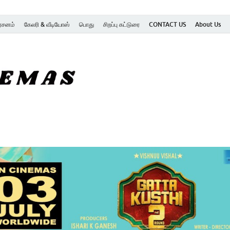
ர்சனம்
கேலரி & வீடியோஸ்
பொது
சிறப்பு கட்டுரை
CONTACT US
About Us
SK Cinemas