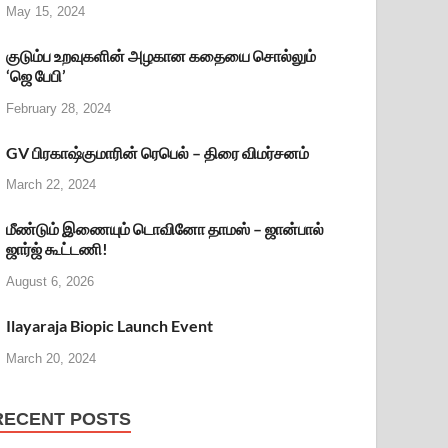
May 15, 2024
குடும்ப உறவுகளின் அழகான கதையை சொல்லும்
‘ஜெ பேபி’
February 28, 2024
GV பிரகாஷ்குமாரின் ரெபெல் – திரை விமர்சனம்
March 22, 2024
மீண்டும் இணையும் டொவினோ தாமஸ் – ஜான்பால்
ஜார்ஜ் கூட்டணி!
August 6, 2026
Ilayaraja Biopic Launch Event
March 20, 2024
RECENT POSTS