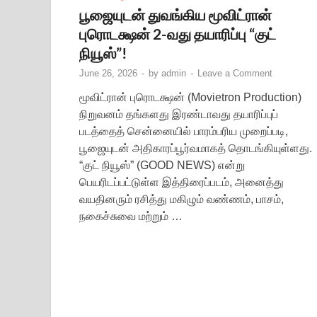
பூஜையுடன் துவங்கிய மூவிட்ரான்
புரொடக்ஷன் 2-வது தயாரிப்பு “குட்
நியூஸ்”!
June 26, 2026
-
by
admin
-
Leave a Comment
மூவிட்ரான் புரொடக்ஷன் (Movietron Production)
நிறுவனம் தங்களது இரண்டாவது தயாரிப்புப்
படத்தைத் சென்னையில் பாரம்பரிய முறைப்படி,
பூஜையுடன் அதிகாரப்பூர்வமாகத் தொடங்கியுள்ளது.
“குட் நியூஸ்” (GOOD NEWS) என்று
பெயரிடப்பட்டுள்ள இத்திரைப்படம், அனைத்து
வயதினரும் ரசித்து மகிழும் வண்ணம், பாசம்,
நகைச்சுவை மற்றும் …