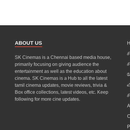
ABOUT US
ச
SK Cinemas is a Chennai based media house,
ச
primarily focusing on giving audience the
entertainment as well as the education about
க
cinema. SK Cinemas is a Hub to all the latest
வ
tamil cinema updates, movie reviews, trivia &
Box office collections, latest videos, etc. Keep
ச
following for more cine updates.
A
P