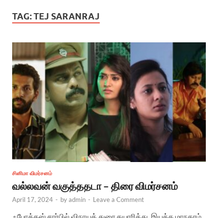
TAG:
TEJ SARANRAJ
சினிமா விமர்சனம்
வல்லவன் வகுத்ததடா – திரை விமர்சனம்
April 17, 2024
-
by
admin
-
Leave a Comment
ஃபோக்கஸ் சார்பில் விநாயக் துரை தயாரித்து, இயக்க மாநகரம்,