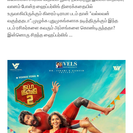
வானம் போன்ற ஹைப்பர்லிங் திரைக்கதையில்
உருவாகியிருக்கும் கிரைம் டிராமா படம் தான் “வல்லவன்
வகுத்ததடா”. முழுக்க புதுமுகங்களாக நடித்திருக்கும் இந்த
படம் ரசிகர்களை கவரும் அம்சங்களை கொண்டிருந்ததா?
இன்னொரு சிறந்த ஹைப்பர்லிங் …