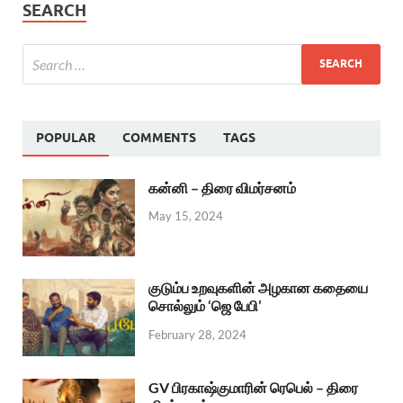
SEARCH
POPULAR
COMMENTS
TAGS
கன்னி – திரை விமர்சனம்
May 15, 2024
குடும்ப உறவுகளின் அழகான கதையை
சொல்லும் ‘ஜெ பேபி’
February 28, 2024
GV பிரகாஷ்குமாரின் ரெபெல் – திரை