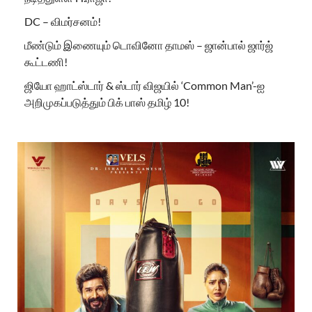
DC – விமர்சனம்!
மீண்டும் இணையும் டொவினோ தாமஸ் – ஜான்பால் ஜார்ஜ்
கூட்டணி!
ஜியோ ஹாட்ஸ்டார் & ஸ்டார் விஜயில் ‘Common Man’-ஐ
அறிமுகப்படுத்தும் பிக் பாஸ் தமிழ் 10!