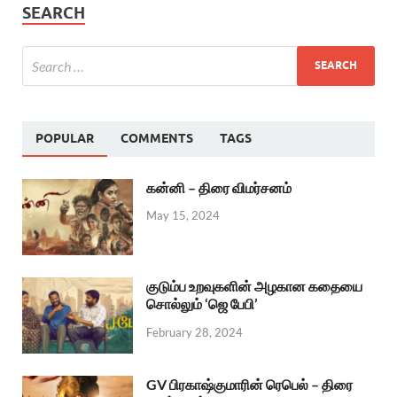
SEARCH
POPULAR
COMMENTS
TAGS
கன்னி – திரை விமர்சனம்
May 15, 2024
குடும்ப உறவுகளின் அழகான கதையை
சொல்லும் ‘ஜெ பேபி’
February 28, 2024
GV பிரகாஷ்குமாரின் ரெபெல் – திரை