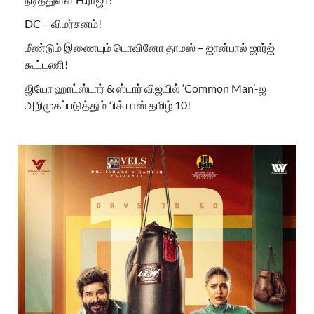
DC – விமர்சனம்!
மீண்டும் இணையும் டொவினோ தாமஸ் – ஜான்பால் ஜார்ஜ்
கூட்டணி!
ஜியோ ஹாட்ஸ்டார் & ஸ்டார் விஜயில் ‘Common Man’-ஐ
அறிமுகப்படுத்தும் பிக் பாஸ் தமிழ் 10!