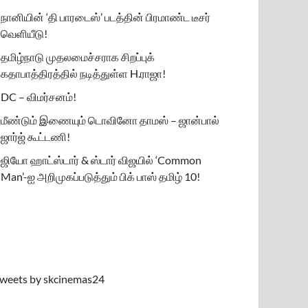
நானியின் ‘தி பாரடைஸ்’ படத்தின் பிரமாண்ட டீசர்
வெளியீடு!
தமிழ்நாடு முதலமைச்சராக சிறப்புக்
கதாபாத்திரத்தில் நடித்துள்ள H.ராஜா!
DC – விமர்சனம்!
மீண்டும் இணையும் டொவினோ தாமஸ் – ஜான்பால்
ஜார்ஜ் கூட்டணி!
ஜியோ ஹாட்ஸ்டார் & ஸ்டார் விஜயில் ‘Common
Man’-ஐ அறிமுகப்படுத்தும் பிக் பாஸ் தமிழ் 10!
weets by skcinemas24