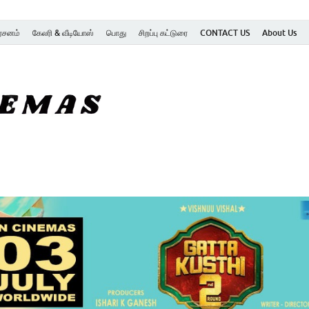
ர்சனம்
கேலரி & வீடியோஸ்
பொது
சிறப்பு கட்டுரை
CONTACT US
About Us
SK Cinemas