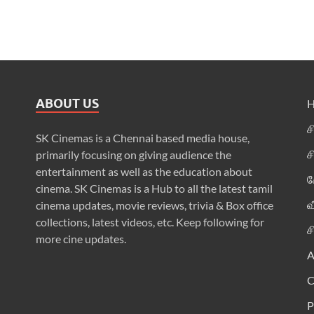
ABOUT US
ச
SK Cinemas is a Chennai based media house,
ச
primarily focusing on giving audience the
entertainment as well as the education about
க
cinema. SK Cinemas is a Hub to all the latest tamil
வ
cinema updates, movie reviews, trivia & Box office
collections, latest videos, etc. Keep following for
ச
more cine updates.
A
P