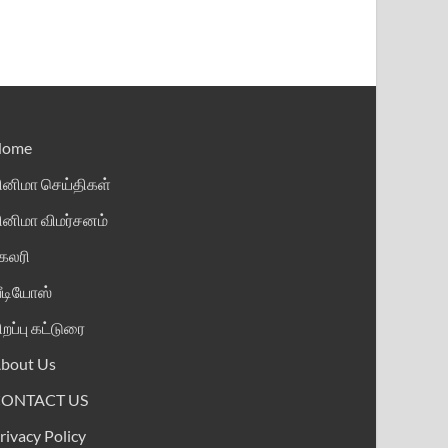
Home
ினிமா செய்திகள்
ினிமா விமர்சனம்
ேலரி
ீடியோஸ்
ிறப்பு கட்டுரை
bout Us
CONTACT US
rivacy Policy