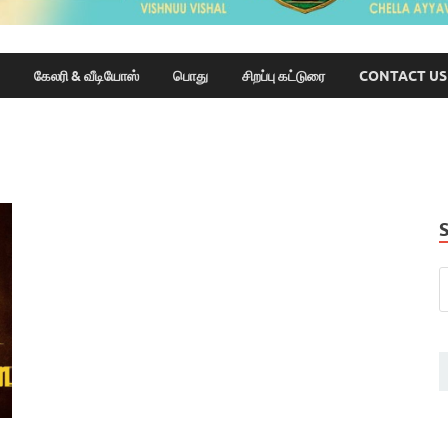
கேலரி & வீடியோஸ்
பொது
சிறப்பு கட்டுரை
CONTACT US