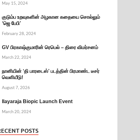
May 15, 2024
குடும்ப உறவுகளின் அழகான கதையை சொல்லும்
‘ஜெ பேபி’
February 28, 2024
GV பிரகாஷ்குமாரின் ரெபெல் – திரை விமர்சனம்
March 22, 2024
நானியின் ‘தி பாரடைஸ்’ படத்தின் பிரமாண்ட டீசர்
வெளியீடு!
August 7, 2026
Ilayaraja Biopic Launch Event
March 20, 2024
RECENT POSTS