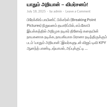
யாதும் அறியான் – விமர்சனம்!
July 18, 2025
-
by
admin
-
Leave a Comment
பிரேக்கிங் பாயிண்ட் பிக்சர்ஸ் (Breaking Point
Pictures) நிறுவனம் தயாரிப்பில், எம்.கோபி
இயக்கத்தில் அறிமுக நடிகர் தினேஷ் கதையின்
நாயகனாக நடிக்க, நாயகியாக பிரானா நடித்திருக்கும்
படம் ‘யாதும் அறியான்’. இவர்களுடன் விஜய் டிவி KPY
ஆனந்த் பாண்டி, ஷ்யாமல், அப்புக்குட்டி …