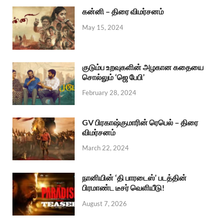
கன்னி – திரை விமர்சனம்
May 15, 2024
குடும்ப உறவுகளின் அழகான கதையை
சொல்லும் ‘ஜெ பேபி’
February 28, 2024
GV பிரகாஷ்குமாரின் ரெபெல் – திரை
விமர்சனம்
March 22, 2024
நானியின் ‘தி பாரடைஸ்’ படத்தின்
பிரமாண்ட டீசர் வெளியீடு!
August 7, 2026