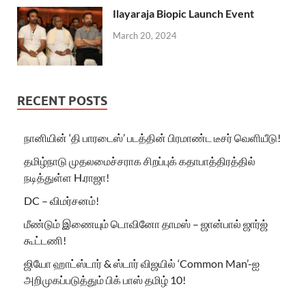
Ilayaraja Biopic Launch Event
March 20, 2024
RECENT POSTS
நானியின் ‘தி பாரடைஸ்’ படத்தின் பிரமாண்ட டீசர் வெளியீடு!
தமிழ்நாடு முதலமைச்சராக சிறப்புக் கதாபாத்திரத்தில்
நடித்துள்ள H.ராஜா!
DC – விமர்சனம்!
மீண்டும் இணையும் டொவினோ தாமஸ் – ஜான்பால் ஜார்ஜ்
கூட்டணி!
ஜியோ ஹாட்ஸ்டார் & ஸ்டார் விஜயில் ‘Common Man’-ஐ
அறிமுகப்படுத்தும் பிக் பாஸ் தமிழ் 10!