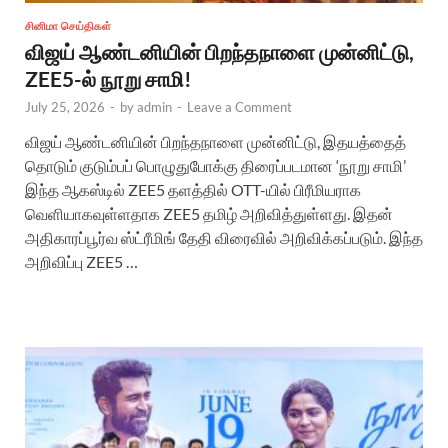
சினிமா செய்திகள்
விஜய் ஆண்டனியின் பிறந்தநாளை முன்னிட்டு,
ZEE5-ல் நூறு சாமி!
July 25, 2026
-
by
admin
-
Leave a Comment
விஜய் ஆண்டனியின் பிறந்தநாளை முன்னிட்டு, இதயத்தைத்
தொடும் குடும்பப் பொழுதுபோக்கு திரைப்படமான ‘நூறு சாமி’
இந்த ஆகஸ்டில் ZEE5 தளத்தில் OTT-யில் பிரீமியராக
வெளியாகவுள்ளதாக ZEE5 தமிழ் அறிவித்துள்ளது. இதன்
அதிகாரப்பூர்வ ஸ்ட்ரீமிங் தேதி விரைவில் அறிவிக்கப்படும். இந்த
அறிவிப்பு ZEE5 …