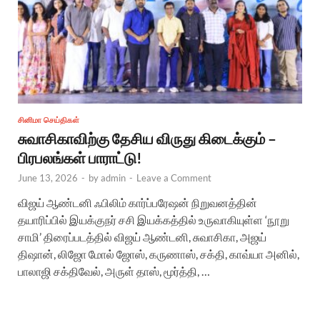
சினிமா செய்திகள்
சுவாசிகாவிற்கு தேசிய விருது கிடைக்கும் –
பிரபலங்கள் பாராட்டு!
June 13, 2026
-
by
admin
-
Leave a Comment
விஜய் ஆண்டனி ஃபிலிம் கார்ப்பரேஷன் நிறுவனத்தின்
தயாரிப்பில் இயக்குநர் சசி இயக்கத்தில் உருவாகியுள்ள ‘நூறு
சாமி’ திரைப்படத்தில் விஜய் ஆண்டனி, சுவாசிகா, அஜய்
திஷான், லிஜோ மோல் ஜோஸ், கருணாஸ், சக்தி, காவ்யா அனில்,
பாலாஜி சக்திவேல், அருள் தாஸ், மூர்த்தி, …