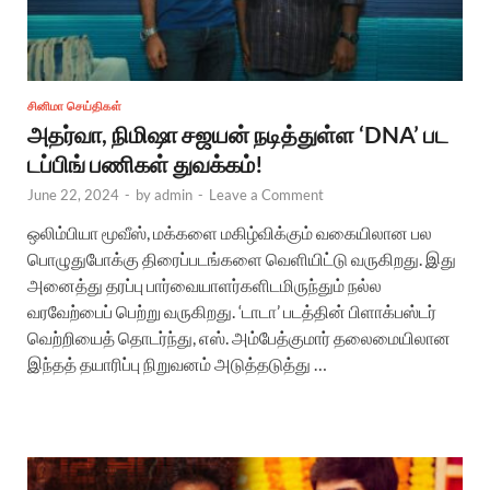
சினிமா செய்திகள்
அதர்வா, நிமிஷா சஜயன் நடித்துள்ள ‘DNA’ பட
டப்பிங் பணிகள் துவக்கம்!
June 22, 2024
-
by
admin
-
Leave a Comment
ஒலிம்பியா மூவீஸ், மக்களை மகிழ்விக்கும் வகையிலான பல
பொழுதுபோக்கு திரைப்படங்களை வெளியிட்டு வருகிறது. இது
அனைத்து தரப்பு பார்வையாளர்களிடமிருந்தும் நல்ல
வரவேற்பைப் பெற்று வருகிறது. ‘டாடா’ படத்தின் பிளாக்பஸ்டர்
வெற்றியைத் தொடர்ந்து, எஸ். அம்பேத்குமார் தலைமையிலான
இந்தத் தயாரிப்பு நிறுவனம் அடுத்தடுத்து …