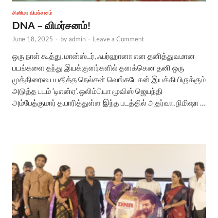
சினிமா விமர்சனம்
DNA – விமர்சனம்!
June 18, 2025
-
by
admin
-
Leave a Comment
ஒரு நாள் கூத்து, மான்ஸ்டர், ஃபர்ஹானா என தனித்துவமான
படங்களை தந்து இயக்குனர்களில் தனக்கென தனி ஒரு
முத்திரையை பதித்த நெல்சன் வெங்கடேசன் இயக்கியிருக்கும்
அடுத்த படம் ‘டிஎன்ஏ’. ஒலிம்பியா மூவிஸ் ஜெயந்தி
அம்பேத்குமார் தயாரித்துள்ள இந்த படத்தில் அதர்வா, நிமிஷா …