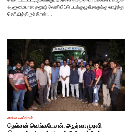
ஆளுமையான தனுஷ் வெளியிட்டு படக்குழுவினருக்கு வாழ்த்து
தெரிவித்திருக்கிறார். …
சினிமா செய்திகள்
நெல்சன் வெங்கடேசன், அதர்வா முரளி