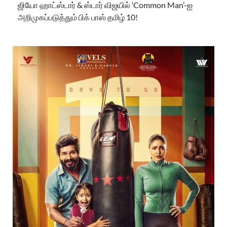
ஜியோ ஹாட்ஸ்டார் & ஸ்டார் விஜயில் ‘Common Man’-ஐ
அறிமுகப்படுத்தும் பிக் பாஸ் தமிழ் 10!