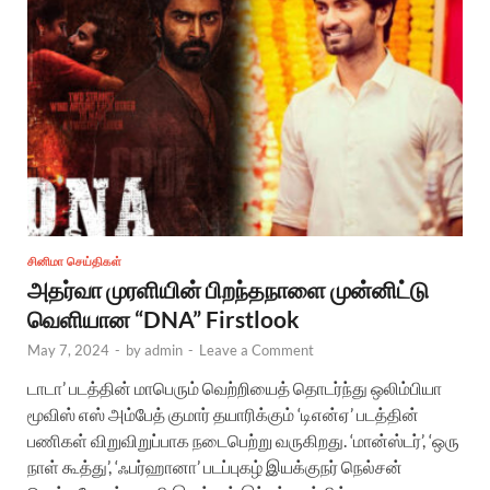
சினிமா செய்திகள்
அதர்வா முரளியின் பிறந்தநாளை முன்னிட்டு
வெளியான “DNA” Firstlook
May 7, 2024
-
by
admin
-
Leave a Comment
டாடா’ படத்தின் மாபெரும் வெற்றியைத் தொடர்ந்து ஒலிம்பியா
மூவிஸ் எஸ் அம்பேத் குமார் தயாரிக்கும் ‘டிஎன்ஏ’ படத்தின்
பணிகள் விறுவிறுப்பாக நடைபெற்று வருகிறது. ‘மான்ஸ்டர்’, ‘ஒரு
நாள் கூத்து’, ‘ஃபர்ஹானா’ படப்புகழ் இயக்குநர் நெல்சன்