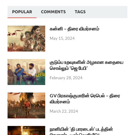
POPULAR
COMMENTS
TAGS
கன்னி – திரை விமர்சனம்
May 15, 2024
குடும்ப உறவுகளின் அழகான கதையை
சொல்லும் ‘ஜெ பேபி’
February 28, 2024
GV பிரகாஷ்குமாரின் ரெபெல் – திரை
விமர்சனம்
March 22, 2024
நானியின் ‘தி பாரடைஸ்’ படத்தின்
பிரமாண்ட டீசர் வெளியீடு!