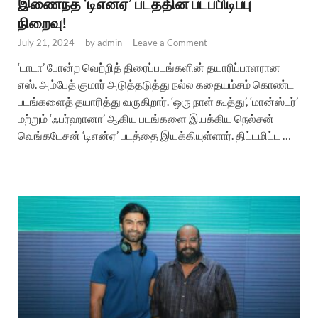
இணைந்த ‘டிஎன்ஏ’ படத்தின் படப்பிடிப்பு
நிறைவு!
July 21, 2024
-
by
admin
-
Leave a Comment
‘டாடா’ போன்ற வெற்றித் திரைப்படங்களின் தயாரிப்பாளரான
எஸ். அம்பேத் குமார் அடுத்தடுத்து நல்ல கதையம்சம் கொண்ட
படங்களைத் தயாரித்து வருகிறார். ‘ஒரு நாள் கூத்து’, ‘மான்ஸ்டர்’
மற்றும் ‘ஃபர்ஹானா’ ஆகிய படங்களை இயக்கிய நெல்சன்
வெங்கடேசன் ‘டிஎன்ஏ’ படத்தை இயக்கியுள்ளார். திட்டமிட்ட …