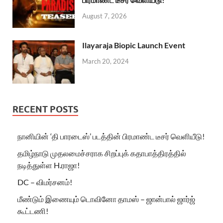
August 7, 2026
Ilayaraja Biopic Launch Event
March 20, 2024
RECENT POSTS
நானியின் ‘தி பாரடைஸ்’ படத்தின் பிரமாண்ட டீசர் வெளியீடு!
தமிழ்நாடு முதலமைச்சராக சிறப்புக் கதாபாத்திரத்தில்
நடித்துள்ள H.ராஜா!
DC – விமர்சனம்!
மீண்டும் இணையும் டொவினோ தாமஸ் – ஜான்பால் ஜார்ஜ்
கூட்டணி!