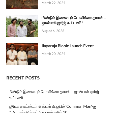
March 22, 2024
மீண்டும் இணையும் டொவினோ தாமஸ் –
ஜான்பால் ஜார்ஜ் கூட்டணி!
August 6, 2026
Ilayaraja Biopic Launch Event
March 20, 2024
RECENT POSTS
மீண்டும் இணையும் டொவினோ தாமஸ் – ஜான்பால் ஜார்ஜ்
கூட்டணி!
ஜியோ ஹாட்ஸ்டார் & ஸ்டார் விஜயில் ‘Common Man’-ஐ
அறிமுகப்படுத்தும் பிக் பாஸ் தமிழ் 10!