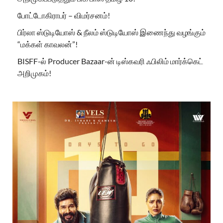
போட்டோகிராபர் – விமர்சனம்!
பிர்லா ஸ்டுடியோஸ் & நீலம் ஸ்டுடியோஸ் இணைந்து வழங்கும்
“மக்கள் காவலன்”!
BISFF-ல் Producer Bazaar-ன் டிஸ்கவரி ஃபிலிம் மார்க்கெட்
அறிமுகம்!