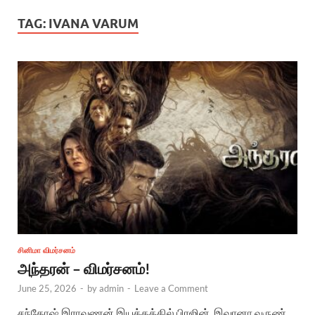
TAG:
IVANA VARUM
சினிமா விமர்சனம்
அந்தரன் – விமர்சனம்!
June 25, 2026
-
by
admin
-
Leave a Comment
சந்​தோஷ் இராவணன் இயக்​கத்​தில் பிரஜின், இவானா வருண்