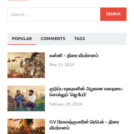
POPULAR
COMMENTS
TAGS
கன்னி – திரை விமர்சனம்
May 15, 2024
குடும்ப உறவுகளின் அழகான கதையை
சொல்லும் ‘ஜெ பேபி’
February 28, 2024
GV பிரகாஷ்குமாரின் ரெபெல் – திரை
விமர்சனம்