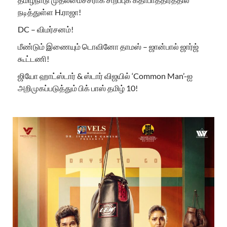
நடித்துள்ள H.ராஜா!
DC – விமர்சனம்!
மீண்டும் இணையும் டொவினோ தாமஸ் – ஜான்பால் ஜார்ஜ்
கூட்டணி!
ஜியோ ஹாட்ஸ்டார் & ஸ்டார் விஜயில் ‘Common Man’-ஐ
அறிமுகப்படுத்தும் பிக் பாஸ் தமிழ் 10!