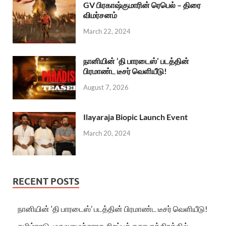
GV பிரகாஷ்குமாரின் ரெபெல் – திரை
விமர்சனம்
March 22, 2024
நானியின் ‘தி பாரடைஸ்’ படத்தின்
பிரமாண்ட டீசர் வெளியீடு!
August 7, 2026
Ilayaraja Biopic Launch Event
March 20, 2024
RECENT POSTS
நானியின் ‘தி பாரடைஸ்’ படத்தின் பிரமாண்ட டீசர் வெளியீடு!
தமிழ்நாடு முதலமைச்சராக சிறப்புக் கதாபாத்திரத்தில்