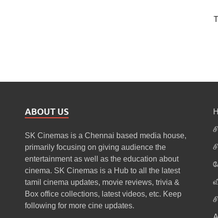
T
ABOUT US
ச
SK Cinemas is a Chennai based media house,
ச
primarily focusing on giving audience the
entertainment as well as the education about
க
cinema. SK Cinemas is a Hub to all the latest
வ
tamil cinema updates, movie reviews, trivia &
Box office collections, latest videos, etc. Keep
ச
following for more cine updates.
A