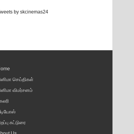
weets by skcinemas24
Home
ினிமா செய்திகள்
ினிமா விமர்சனம்
ேலரி
ீடியோஸ்
ிறப்பு கட்டுரை
bout Us