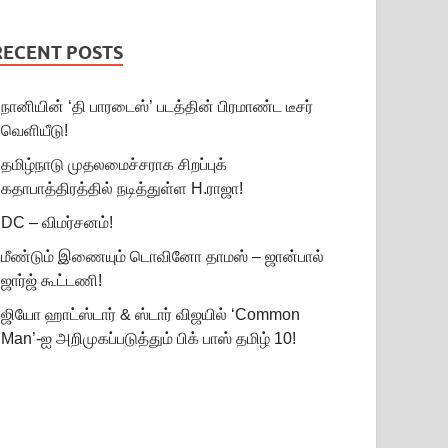
RECENT POSTS
நானியின் ‘தி பாரடைஸ்’ படத்தின் பிரமாண்ட டீசர்
வெளியீடு!
தமிழ்நாடு முதலமைச்சராக சிறப்புக்
கதாபாத்திரத்தில் நடித்துள்ள H.ராஜா!
DC – விமர்சனம்!
மீண்டும் இணையும் டொவினோ தாமஸ் – ஜான்பால்
ஜார்ஜ் கூட்டணி!
ஜியோ ஹாட்ஸ்டார் & ஸ்டார் விஜயில் ‘Common
Man’-ஐ அறிமுகப்படுத்தும் பிக் பாஸ் தமிழ் 10!