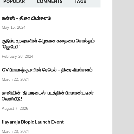
POPULAR
COMMENTS
TAGS
கன்னி – திரை விமர்சனம்
May 15, 2024
குடும்ப உறவுகளின் அழகான கதையை சொல்லும்
‘ஜெ பேபி’
February 28, 2024
GV பிரகாஷ்குமாரின் ரெபெல் – திரை விமர்சனம்
March 22, 2024
நானியின் ‘தி பாரடைஸ்’ படத்தின் பிரமாண்ட டீசர்
வெளியீடு!
August 7, 2026
Ilayaraja Biopic Launch Event
March 20, 2024