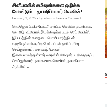
சினிமாவில் கமிஷன்களை ஒழிக்க
வேண்டும் – தயாரிப்பாளர் லெனின்!
February 3, 2026
-
by
admin
-
Leave a Comment
ரெவ்ஜென் பிலிம் பேக்டரி சார்பில் லெனின் தயாரிக்க,
கே .ஆர். வினோத் இயக்கியுள்ள படம் ‘ரெட் லேபிள்’.
இப்படத்தின் கதையை பொன்.பார்த்திபன்
எழுதியுள்ளார்,சதீஷ் மெய்யப்பன் ஒளிப்பதிவு
செய்துள்ளார். கைலாஷ் மேனன்
இசையமைத்துள்ளார்.லாரன்ஸ் கிஷோர் படத்தொகுப்பு
செய்துள்ளார். நாயகனாக லெனின், நாயகியாக
அஸ்மின் …