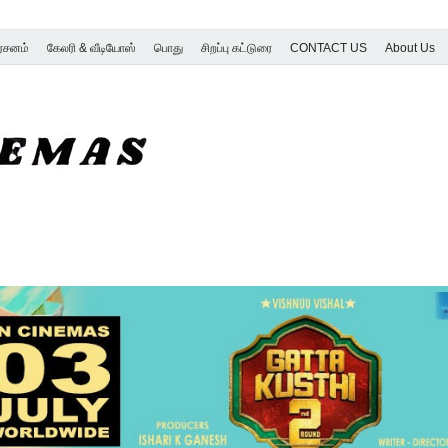
ர்சனம்
கேலரி & வீடியோஸ்
பொது
சிறப்பு கட்டுரை
CONTACT US
About Us
SK Cinemas