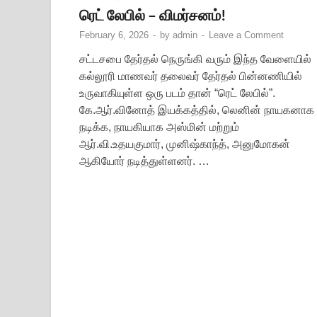
ரெட் லேபில் – விமர்சனம்!
February 6, 2026
-
by
admin
-
Leave a Comment
சட்டசபை தேர்தல் நெருங்கி வரும் இந்த வேளையில்
கல்லூரி மாணவர் தலைவர் தேர்தல் பின்னணியில்
உருவாகியுள்ள ஒரு படம் தான் “ரெட் லேபில்”.
கே.ஆர்.வினோத் இயக்கத்தில், லெனின் நாயகனாக
நடிக்க, நாயகியாக அஸ்மின் மற்றும்
ஆர்.வி.உதயகுமார், முனிஷ்காந்த், அனுமோகன்
ஆகியோர் நடித்துள்ளனர். …