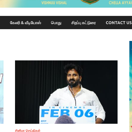
கேலரி & வீடியோஸ்
பொது
சிறப்பு கட்டுரை
CONTACT US
சினிமா செய்திகள்