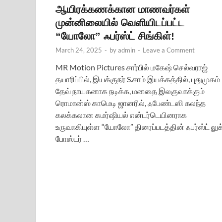
ஆயிரக்கணக்கான மாணவர்கள்
முன்னிலையில் வெளியிடப்பட்ட
“யோலோ” ஃபர்ஸ்ட் சிங்கிள்!
March 24, 2025
-
by
admin
-
Leave a Comment
MR Motion Pictures சார்பில் மகேஷ் செல்வராஜ்
தயாரிப்பில், இயக்குநர் S.சாம் இயக்கத்தில், புதுமுகம்
தேவ் நாயகனாக நடிக்க, மனதை இலகுவாக்கும்
ரொமான்ஸ் காமெடி ஜானரில், ஃபேண்டஸி கலந்த
கலக்கலான கமர்ஷியல் என்டர்டெயினராக
உருவாகியுள்ள “யோலோ” திரைப்படத்தின் ஃபர்ஸ்ட் லுக
போஸ்டர் …