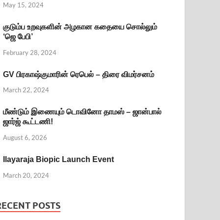
May 15, 2024
குடும்ப உறவுகளின் அழகான கதையை சொல்லும்
‘ஜெ பேபி’
February 28, 2024
GV பிரகாஷ்குமாரின் ரெபெல் – திரை விமர்சனம்
March 22, 2024
மீண்டும் இணையும் டொவினோ தாமஸ் – ஜான்பால்
ஜார்ஜ் கூட்டணி!
August 6, 2026
Ilayaraja Biopic Launch Event
March 20, 2024
RECENT POSTS