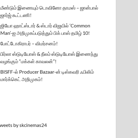
மீண்டும் இணையும் டொவினோ தாமஸ் – ஜான்பால்
ஜார்ஜ் கூட்டணி!
ஜியோ ஹாட்ஸ்டார் & ஸ்டார் விஜயில் ‘Common
Man’-ஐ அறிமுகப்படுத்தும் பிக் பாஸ் தமிழ் 10!
போட்டோகிராபர் – விமர்சனம்!
பிர்லா ஸ்டுடியோஸ் & நீலம் ஸ்டுடியோஸ் இணைந்து
வழங்கும் “மக்கள் காவலன்”!
BISFF-ல் Producer Bazaar-ன் டிஸ்கவரி ஃபிலிம்
மார்க்கெட் அறிமுகம்!
weets by skcinemas24