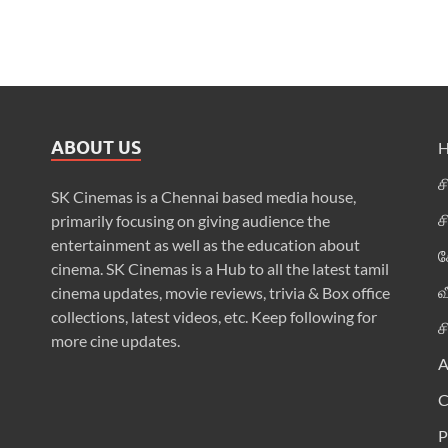
ABOUT US
ச
SK Cinemas is a Chennai based media house,
ச
primarily focusing on giving audience the
entertainment as well as the education about
க
cinema. SK Cinemas is a Hub to all the latest tamil
வ
cinema updates, movie reviews, trivia & Box office
collections, latest videos, etc. Keep following for
ச
more cine updates.
A
P