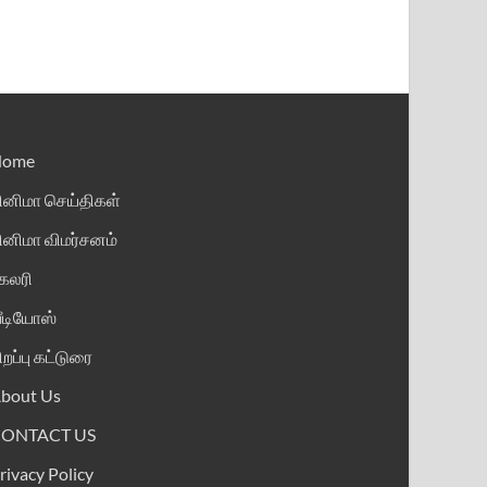
Home
ினிமா செய்திகள்
ினிமா விமர்சனம்
ேலரி
ீடியோஸ்
ிறப்பு கட்டுரை
bout Us
CONTACT US
rivacy Policy