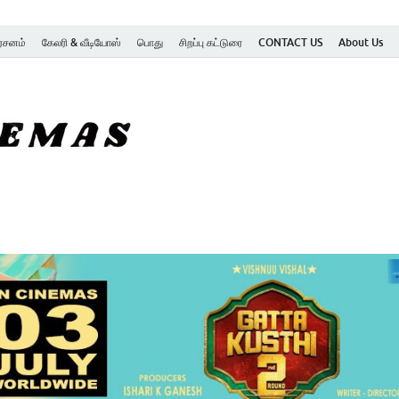
ர்சனம்
கேலரி & வீடியோஸ்
பொது
சிறப்பு கட்டுரை
CONTACT US
About Us
SK Cinemas