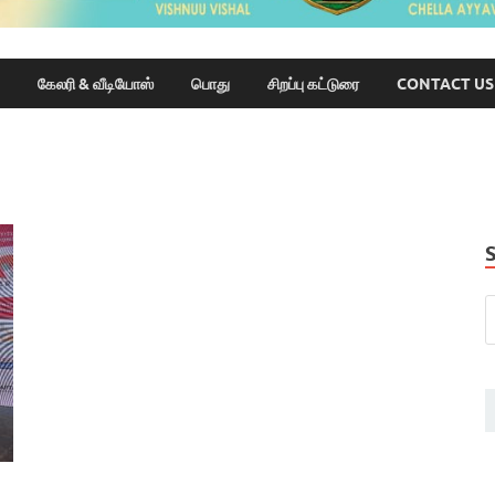
கேலரி & வீடியோஸ்
பொது
சிறப்பு கட்டுரை
CONTACT US