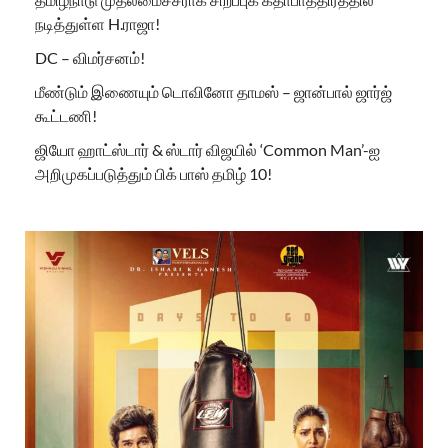
நடித்துள்ள H.ராஜா!
DC – விமர்சனம்!
மீண்டும் இணையும் டொவினோ தாமஸ் – ஜான்பால் ஜார்ஜ்
கூட்டணி!
ஜியோ ஹாட்ஸ்டார் & ஸ்டார் விஜயில் ‘Common Man’-ஐ
அறிமுகப்படுத்தும் பிக் பாஸ் தமிழ் 10!