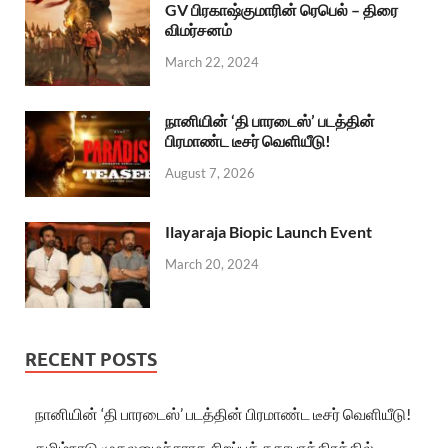
GV பிரகாஷ்குமாரின் ரெபெல் – திரை
விமர்சனம்
March 22, 2024
நானியின் ‘தி பாரடைஸ்’ படத்தின்
பிரமாண்ட டீசர் வெளியீடு!
August 7, 2026
Ilayaraja Biopic Launch Event
March 20, 2024
RECENT POSTS
நானியின் ‘தி பாரடைஸ்’ படத்தின் பிரமாண்ட டீசர் வெளியீடு!
தமிழ்நாடு முதலமைச்சராக சிறப்புக் கதாபாத்திரத்தில்