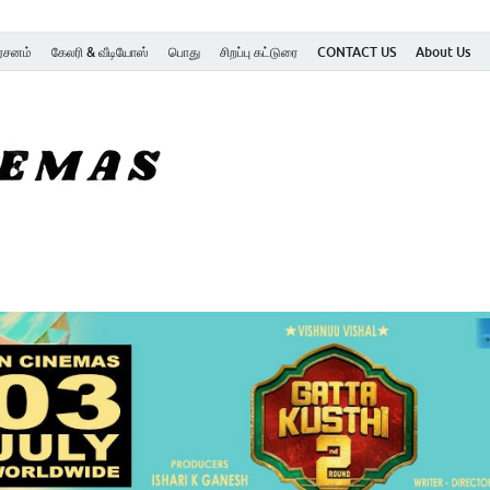
ர்சனம்
கேலரி & வீடியோஸ்
பொது
சிறப்பு கட்டுரை
CONTACT US
About Us
SK Cinemas