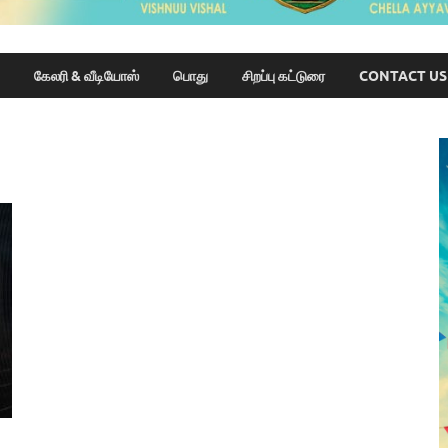
கேலரி & வீடியோஸ்
பொது
சிறப்பு கட்டுரை
CONTACT US