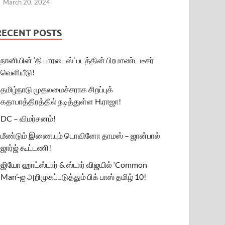
March 20, 2024
RECENT POSTS
நானியின் ‘தி பாரடைஸ்’ படத்தின் பிரமாண்ட டீசர்
வெளியீடு!
தமிழ்நாடு முதலமைச்சராக சிறப்புக்
கதாபாத்திரத்தில் நடித்துள்ள H.ராஜா!
DC – விமர்சனம்!
மீண்டும் இணையும் டொவினோ தாமஸ் – ஜான்பால்
ஜார்ஜ் கூட்டணி!
ஜியோ ஹாட்ஸ்டார் & ஸ்டார் விஜயில் ‘Common
Man’-ஐ அறிமுகப்படுத்தும் பிக் பாஸ் தமிழ் 10!