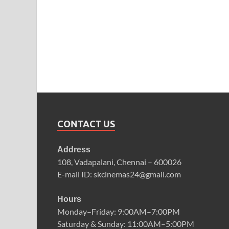
CONTACT US
Address
108, Vadapalani, Chennai – 600026
E-mail ID: skcinemas24@gmail.com
Hours
Monday–Friday: 9:00AM–7:00PM
Saturday & Sunday: 11:00AM–5:00PM