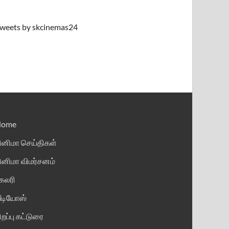
weets by skcinemas24
Home
ினிமா செய்திகள்
ினிமா விமர்சனம்
ேலரி
ீடியோஸ்
ிறப்பு கட்டுரை