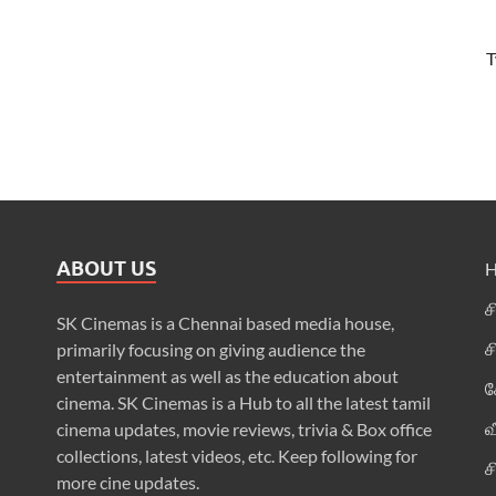
T
ABOUT US
ச
SK Cinemas is a Chennai based media house,
ச
primarily focusing on giving audience the
entertainment as well as the education about
க
cinema. SK Cinemas is a Hub to all the latest tamil
வ
cinema updates, movie reviews, trivia & Box office
collections, latest videos, etc. Keep following for
ச
more cine updates.