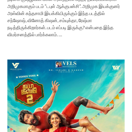
அறிமுகமாகும் படம் “டபுள் ஆக்குபன்சி”. அறிமுக இயக்குனர்
அஸ்வின் கந்தசாமி இயக்கியிருக்கும் இந்த படத்தில்
சந்ஷோஷ், வினோத் கிஷன், சம்யுக்தா, ரேஷ்மா
நடித்திருக்கிறார்கள். படம் எப்படி இருக்கு? என்பதை இந்த
விமர்சனத்தில் பார்க்கலாம். …