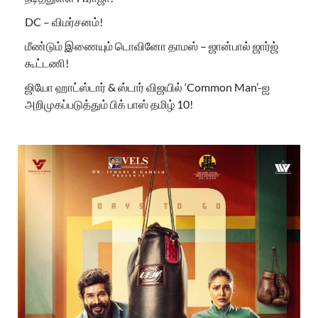
DC – விமர்சனம்!
மீண்டும் இணையும் டொவினோ தாமஸ் – ஜான்பால் ஜார்ஜ்
கூட்டணி!
ஜியோ ஹாட்ஸ்டார் & ஸ்டார் விஜயில் ‘Common Man’-ஐ
அறிமுகப்படுத்தும் பிக் பாஸ் தமிழ் 10!