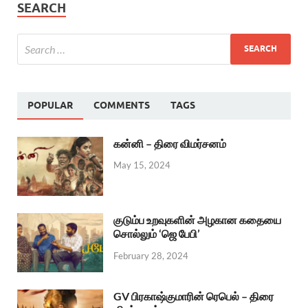
SEARCH
POPULAR
COMMENTS
TAGS
கன்னி – திரை விமர்சனம்
May 15, 2024
குடும்ப உறவுகளின் அழகான கதையை
சொல்லும் ‘ஜெ பேபி’
February 28, 2024
GV பிரகாஷ்குமாரின் ரெபெல் – திரை