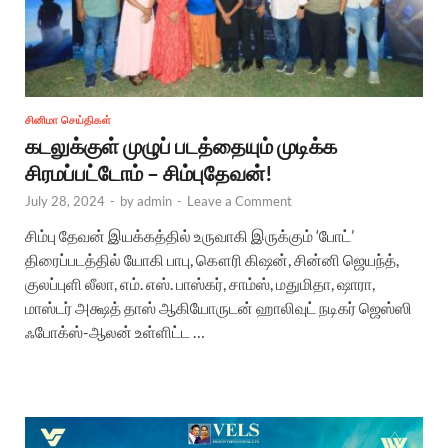
சினிமா செய்திகள்
கடலுக்குள் முழுப் படத்தையும் முடிக்க
சிரமப்பட்டோம் – சிம்புதேவன்!
July 28, 2024
-
by
admin
-
Leave a Comment
சிம்பு தேவன் இயக்கத்தில் உருவாகி இருக்கும் ‘போட்’
திரைப்படத்தில் யோகி பாபு, கௌரி கிஷன், சின்னி ஜெயந்த்,
குலப்புளி லீலா, எம். எஸ். பாஸ்கர், சாம்ஸ், மதுமிதா, ஷாரா,
மாஸ்டர் அக்ஷத் தாஸ் ஆகியோருடன் ஹாலிவுட் நடிகர் ஜெஸ்ஸி
ஃபோக்ஸ்-ஆலன் உள்ளிட்ட …