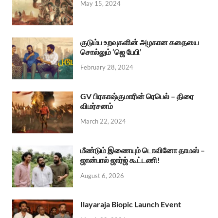
May 15, 2024
குடும்ப உறவுகளின் அழகான கதையை
சொல்லும் ‘ஜெ பேபி’
February 28, 2024
GV பிரகாஷ்குமாரின் ரெபெல் – திரை
விமர்சனம்
March 22, 2024
மீண்டும் இணையும் டொவினோ தாமஸ் –
ஜான்பால் ஜார்ஜ் கூட்டணி!
August 6, 2026
Ilayaraja Biopic Launch Event