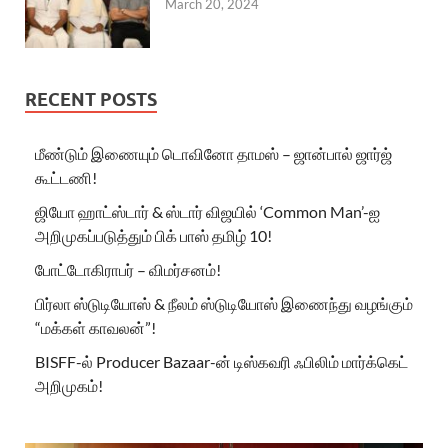
March 20, 2024
RECENT POSTS
மீண்டும் இணையும் டொவினோ தாமஸ் – ஜான்பால் ஜார்ஜ்
கூட்டணி!
ஜியோ ஹாட்ஸ்டார் & ஸ்டார் விஜயில் ‘Common Man’-ஐ
அறிமுகப்படுத்தும் பிக் பாஸ் தமிழ் 10!
போட்டோகிராபர் – விமர்சனம்!
பிர்லா ஸ்டுடியோஸ் & நீலம் ஸ்டுடியோஸ் இணைந்து வழங்கும்
“மக்கள் காவலன்”!
BISFF-ல் Producer Bazaar-ன் டிஸ்கவரி ஃபிலிம் மார்க்கெட்
அறிமுகம்!