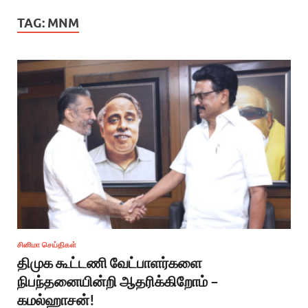
TAG:
MNM
சினிமா செய்திகள்
திமுக கூட்டணி வேட்பாளர்களை
நிபந்தனையின்றி ஆதரிக்கிறோம் –
கமல்ஹாசன்!