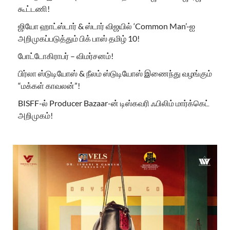
கூட்டணி!
ஜியோ ஹாட்ஸ்டார் & ஸ்டார் விஜயில் ‘Common Man’-ஐ
அறிமுகப்படுத்தும் பிக் பாஸ் தமிழ் 10!
போட்டோகிராபர் – விமர்சனம்!
பிர்லா ஸ்டுடியோஸ் & நீலம் ஸ்டுடியோஸ் இணைந்து வழங்கும்
“மக்கள் காவலன்”!
BISFF-ல் Producer Bazaar-ன் டிஸ்கவரி ஃபிலிம் மார்க்கெட்
அறிமுகம்!