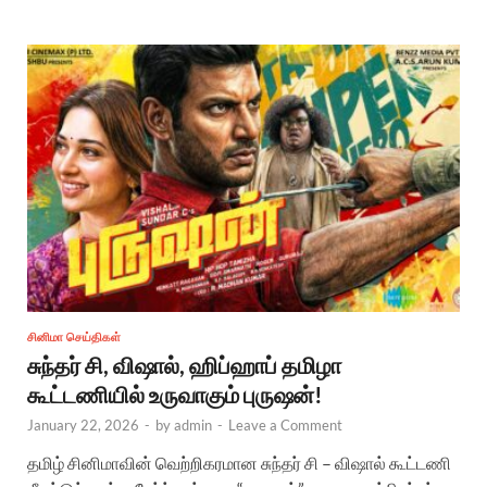
சினிமா செய்திகள்
சுந்தர் சி, விஷால், ஹிப்ஹாப் தமிழா
கூட்டணியில் உருவாகும் புருஷன்!
January 22, 2026
-
by
admin
-
Leave a Comment
தமிழ் சினிமாவின் வெற்றிகரமான சுந்தர் சி – விஷால் கூட்டணி