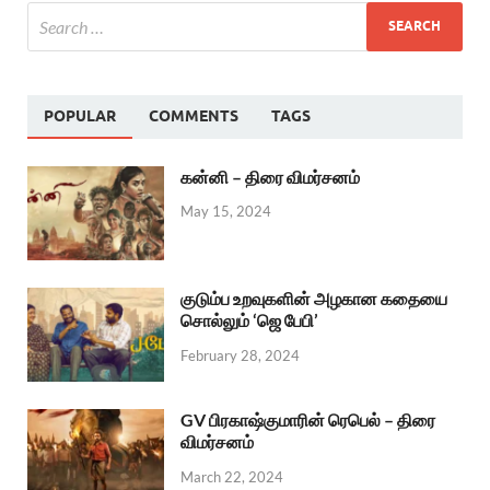
POPULAR
COMMENTS
TAGS
கன்னி – திரை விமர்சனம்
May 15, 2024
குடும்ப உறவுகளின் அழகான கதையை
சொல்லும் ‘ஜெ பேபி’
February 28, 2024
GV பிரகாஷ்குமாரின் ரெபெல் – திரை
விமர்சனம்
March 22, 2024