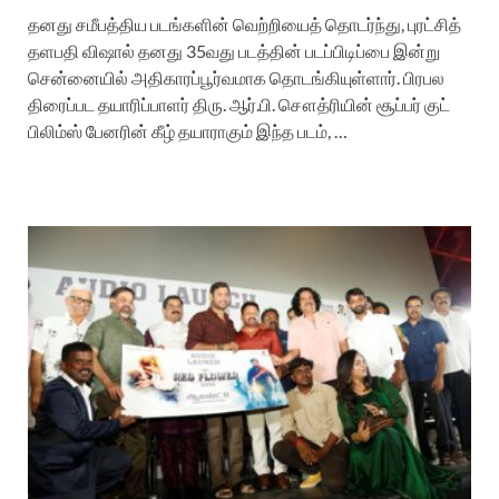
தனது சமீபத்திய படங்களின் வெற்றியைத் தொடர்ந்து, புரட்சித்
தளபதி விஷால் தனது 35வது படத்தின் படப்பிடிப்பை இன்று
சென்னையில் அதிகாரப்பூர்வமாக தொடங்கியுள்ளார். பிரபல
திரைப்பட தயாரிப்பாளர் திரு. ஆர்.பி. சௌத்ரியின் சூப்பர் குட்
பிலிம்ஸ் பேனரின் கீழ் தயாராகும் இந்த படம், …