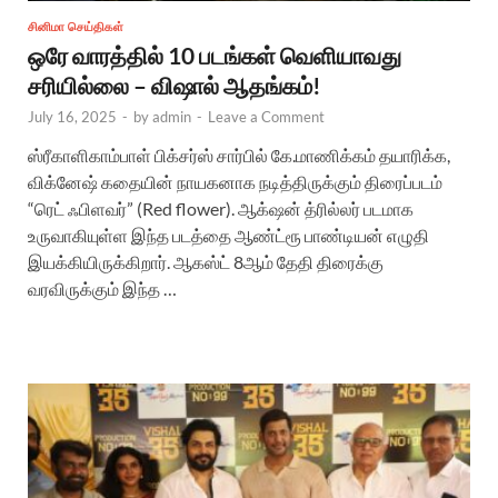
சினிமா செய்திகள்
ஒரே வாரத்தில் 10 படங்கள் வெளியாவது
சரியில்லை – விஷால் ஆதங்கம்!
July 16, 2025
-
by
admin
-
Leave a Comment
ஸ்ரீகாளிகாம்பாள் பிக்சர்ஸ் சார்பில் கே.மாணிக்கம் தயாரிக்க,
விக்னேஷ் கதையின் நாயகனாக நடித்திருக்கும் திரைப்படம்
“ரெட் ஃபிளவர்” (Red flower). ஆக்‌ஷன் த்ரில்லர் படமாக
உருவாகியுள்ள இந்த படத்தை ஆண்ட்ரூ பாண்டியன் எழுதி
இயக்கியிருக்கிறார். ஆகஸ்ட் 8ஆம் தேதி திரைக்கு
வரவிருக்கும் இந்த …