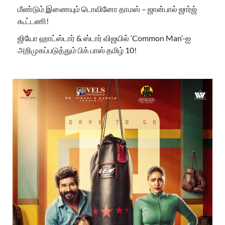
மீண்டும் இணையும் டொவினோ தாமஸ் – ஜான்பால் ஜார்ஜ்
கூட்டணி!
ஜியோ ஹாட்ஸ்டார் & ஸ்டார் விஜயில் ‘Common Man’-ஐ
அறிமுகப்படுத்தும் பிக் பாஸ் தமிழ் 10!