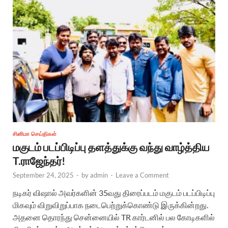
சினிமா செய்திகள்
மகுடம் படப்பிடிப்பு தளத்துக்கு வந்து வாழ்த்திய
T.ராஜேந்தர்!
September 24, 2025
-
by
admin
-
Leave a Comment
நடிகர் விஷால் அவர்களின் 35வது திரைப்படம் மகுடம் படப்பிடிப்பு
மிகவும் விறுவிறுப்பாக நடைபெற்றுக்கொண்டு இருக்கின்றது.
அதனை தொரந்து சென்னையில் TR கார்டனில் பல கோடிகளில்