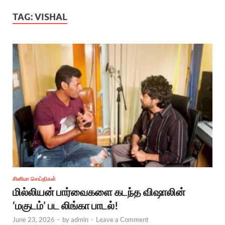
TAG:
VISHAL
சினிமா செய்திகள்
மில்லியன் பார்வைகளை கடந்த விஷாலின்
‘மகுடம்’ பட லிங்கா பாடல்!
June 23, 2026
-
by
admin
-
Leave a Comment