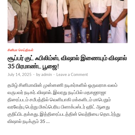
சினிமா செய்திகள்
சூப்பர் குட் ஃபிலிம்ஸ், விஷால் இணையும் விஷால்
35 பிரமாண்ட பூஜை!
July 14, 2025
-
by
admin
-
Leave a Comment
தமிழ் சினிமாவின் முன்னணி நடிகர்களில் ஒருவராக வலம்
வருபவர் நடிகர். விஷால். இவரது நடிப்பில் மதகஜராஜா
திரைப்படம் சமீபத்தில் வெளியாகி மக்களிடம் மாபெறும்
வரவேற்பு பெற்று மிகப்பெரிய பிளாக்பஸ்டர் ஹிட் ஆனது
குறிப்பிடதக்கது. இத்திரைப்படத்தின் வெற்றியை தொடர்ந்து
விஷால் நடிக்கும் 35 …