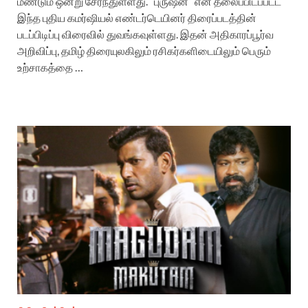
மீண்டும் ஒன்று சேர்ந்துள்ளது. “புருஷன்” என தலைப்பிடப்பட்ட
இந்த புதிய கமர்ஷியல் எண்டர்டெயினர் திரைப்படத்தின்
படப்பிடிப்பு விரைவில் துவங்கவுள்ளது. இதன் அதிகாரப்பூர்வ
அறிவிப்பு, தமிழ் திரையுலகிலும் ரசிகர்களிடையிலும் பெரும்
உற்சாகத்தை …