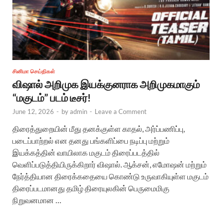
சினிமா செய்திகள்
விஷால் அறிமுக இயக்குனராக அறிமுகமாகும்
“மகுடம்” படம் டீசர்!
June 12, 2026
-
by
admin
-
Leave a Comment
திரைத்துறையின் மீது தனக்குள்ள காதல், அர்ப்பணிப்பு,
படைப்பாற்றல் என தனது பங்களிப்பை நடிப்பு மற்றும்
இயக்கத்தின் வாயிலாக மகுடம் திரைப்படத்தில்
வெளிப்படுத்தியிருக்கிறார் விஷால். ஆக்சன், எமோஷன் மற்றும்
நேர்த்தியான திரைக்கதையை கொண்டு உருவாகியுள்ள மகுடம்
திரைப்படமானது தமிழ் திரையுலகின் பெருமைமிகு
நிறுவனமான …