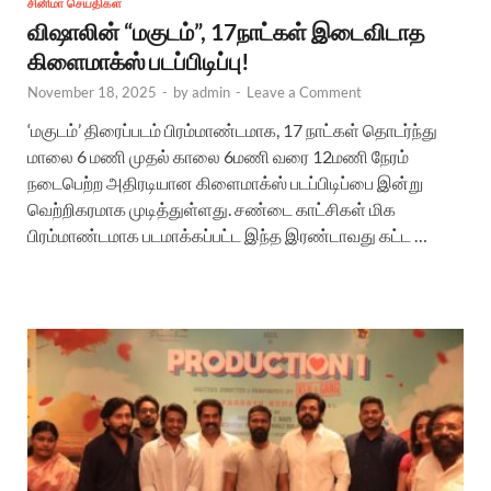
சினிமா செய்திகள்
விஷாலின் “மகுடம்”, 17நாட்கள் இடைவிடாத
கிளைமாக்ஸ் படப்பிடிப்பு!
November 18, 2025
-
by
admin
-
Leave a Comment
‘மகுடம்’ திரைப்படம் பிரம்மாண்டமாக, 17 நாட்கள் தொடர்ந்து
மாலை 6 மணி முதல் காலை 6மணி வரை 12மணி நேரம்
நடைபெற்ற அதிரடியான கிளைமாக்ஸ் படப்பிடிப்பை இன்று
வெற்றிகரமாக முடித்துள்ளது. சண்டை காட்சிகள் மிக
பிரம்மாண்டமாக படமாக்கப்பட்ட இந்த இரண்டாவது கட்ட …