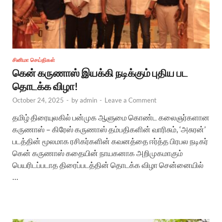
சினிமா செய்திகள்
கென் கருணாஸ் இயக்கி நடிக்கும் புதிய பட
தொடக்க விழா!
October 24, 2025
-
by
admin
-
Leave a Comment
தமிழ் திரையுலகில் பன்முக ஆளுமை கொண்ட கலைஞர்களான
கருணாஸ் – கிரேஸ் கருணாஸ் தம்பதிகளின் வாரிசும், ‘அசுரன்’
படத்தின் மூலமாக ரசிகர்களின் கவனத்தை ஈர்த்த பிரபல நடிகர்
கென் கருணாஸ் கதையின் நாயகனாக அறிமுகமாகும்
பெயரிடப்படாத திரைப்படத்தின் தொடக்க விழா சென்னையில்
…