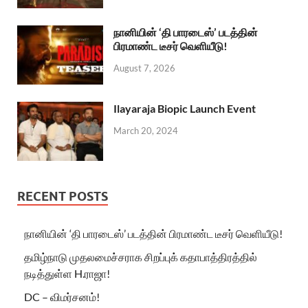
நானியின் ‘தி பாரடைஸ்’ படத்தின்
பிரமாண்ட டீசர் வெளியீடு!
August 7, 2026
Ilayaraja Biopic Launch Event
March 20, 2024
RECENT POSTS
நானியின் ‘தி பாரடைஸ்’ படத்தின் பிரமாண்ட டீசர் வெளியீடு!
தமிழ்நாடு முதலமைச்சராக சிறப்புக் கதாபாத்திரத்தில்
நடித்துள்ள H.ராஜா!
DC – விமர்சனம்!