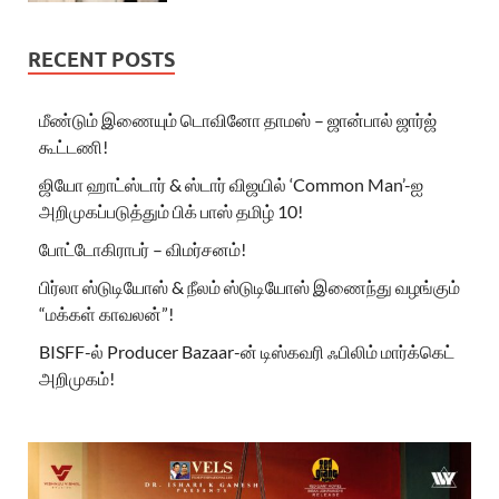
RECENT POSTS
மீண்டும் இணையும் டொவினோ தாமஸ் – ஜான்பால் ஜார்ஜ்
கூட்டணி!
ஜியோ ஹாட்ஸ்டார் & ஸ்டார் விஜயில் ‘Common Man’-ஐ
அறிமுகப்படுத்தும் பிக் பாஸ் தமிழ் 10!
போட்டோகிராபர் – விமர்சனம்!
பிர்லா ஸ்டுடியோஸ் & நீலம் ஸ்டுடியோஸ் இணைந்து வழங்கும்
“மக்கள் காவலன்”!
BISFF-ல் Producer Bazaar-ன் டிஸ்கவரி ஃபிலிம் மார்க்கெட்
அறிமுகம்!