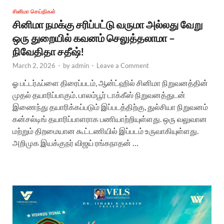
சினிமா செய்திகள்
சினிமா நமக்கு சரிப்பட்டு வருமா அல்லது வேறு
ஒரு துறையில் கவனம் செலுத்தலாமா –
நிவேதிதா சதீஷ்!
March 2, 2026
-
by
admin
-
Leave a Comment
ஓ பட்டர்ஃப்ளை திரைப்படம், ஆன்ட்ஹில் சினிமா நிறுவனத்தின்
முதல் தயாரிப்பாகும். பாலம்பூர் டாக்கீஸ் நிறுவனத்துடன்
இணைந்து தயாரிக்கப்படும் இப்படத்திற்கு, துல்சியா நிறுவனம்
கன்சல்டிங் தயாரிப்பாளராக பணியாற்றியுள்ளது. ஒரு வலுவான
மற்றும் திறமையான கூட்டணியில் இப்படம் உருவாகியுள்ளது.
அறிமுக இயக்குநர் விஜய் ரங்கநாதன் …