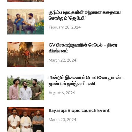
குடும்ப உறவுகளின் அழகான கதையை
சொல்லும் ‘ஜெ பேபி’
February 28, 2024
GV பிரகாஷ்குமாரின் ரெபெல் – திரை
விமர்சனம்
March 22, 2024
மீண்டும் இணையும் டொவினோ தாமஸ் –
ஜான்பால் ஜார்ஜ் கூட்டணி!
August 6, 2026
Ilayaraja Biopic Launch Event
March 20, 2024