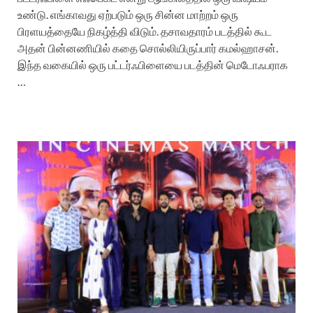
உண்டு. எங்காவது ஏற்படும் ஒரு சின்ன மாற்றம் ஒரு
பிரளயத்தையே நிகழ்த்தி விடும். தசாவதாரம் படத்தில் கூட
அதன் பின்னணியில் கதை சொல்லியிருப்பார் கமல்ஹாசன்.
இந்த வகையில் ஒரு பட்டர்ஃபிளையை படத்தின் மெடோஃபராக
…