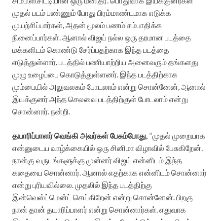
சிம்பிளிசிட்டியான ஒரு மனிதர். பொதுவாக இயக்குனர்கள்
முதல் படம் பண்ணும் போது பிரம்மாண்டமாக எடுக்க
முயற்சிப்பார்கள், அதன் மூலம் பணம் சம்பாதிக்க
நினைப்பார்கள். ஆனால் விஜய் நல்ல ஒரு தரமான படத்தை
மக்களிடம் கொண்டு சேர்ப்பதற்காக இந்த படத்தை
எடுத்துள்ளார். படத்தில் பணியாற்றிய அனைவரும் தங்களது
முழு உழைப்பை கொடுத்துள்ளனர். இந்த படத்திற்காக
மும்பையில் அலுவலகம் போடலாம் என்று சொன்னேன், ஆனால்
இயக்குனர் அந்த செலவை படத்திற்குள் போடலாம் என்று
சொன்னார். நன்றி.
தயாரிப்பாளர் வெங்கி அவர்கள் பேசும்போது,
“முதல் முறையாக
என்னுடைய வாழ்க்கையில் ஒரு சினிமா விழாவில் பேசுகிறேன்.
நான்கு வருடங்களுக்கு முன்னர் விஜய் என்னிடம் இந்த
கதையை சொன்னார். ஆனால் எதற்காக என்னிடம் சொன்னார்
என்று புரியவில்லை. முதலில் இந்த படத்திற்கு
இன்வெஸ்ட்மென்ட் செய்கிறேன் என்று சொன்னேன். பிறகு
நான் தான் தயாரிப்பாளர் என்று சொன்னார்கள். எதுவாக