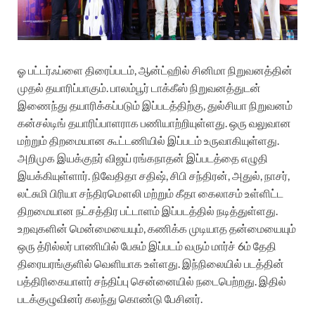
ஓ பட்டர்ஃப்ளை திரைப்படம், ஆன்ட்ஹில் சினிமா நிறுவனத்தின்
முதல் தயாரிப்பாகும். பாலம்பூர் டாக்கீஸ் நிறுவனத்துடன்
இணைந்து தயாரிக்கப்படும் இப்படத்திற்கு, துல்சியா நிறுவனம்
கன்சல்டிங் தயாரிப்பாளராக பணியாற்றியுள்ளது. ஒரு வலுவான
மற்றும் திறமையான கூட்டணியில் இப்படம் உருவாகியுள்ளது.
அறிமுக இயக்குநர் விஜய் ரங்கநாதன் இப்படத்தை எழுதி
இயக்கியுள்ளார். நிவேதிதா சதிஷ், சிபி சந்திரன், அதுல், நாசர்,
லட்சுமி பிரியா சந்திரமௌலி மற்றும் கீதா கைலாசம் உள்ளிட்ட
திறமையான நட்சத்திர பட்டாளம் இப்படத்தில் நடித்துள்ளது.
உறவுகளின் மென்மையையும், கணிக்க முடியாத தன்மையையும்
ஒரு த்ரில்லர் பாணியில் பேசும் இப்படம் வரும் மார்ச் 6ம் தேதி
திரையரங்குளில் வெளியாக உள்ளது. இந்நிலையில் படத்தின்
பத்திரிகையாளர் சந்திப்பு சென்னையில் நடைபெற்றது. இதில்
படக்குழுவினர் கலந்து கொண்டு பேசினர்.