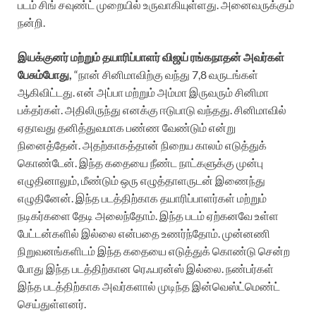
படம் சிங் சவுண்ட் முறையில் உருவாகியுள்ளது. அனைவருக்கும்
நன்றி.
இயக்குனர் மற்றும் தயாரிப்பாளர் விஜய் ரங்கநாதன் அவர்கள்
பேசும்போது,
“நான் சினிமாவிற்கு வந்து 7,8 வருடங்கள்
ஆகிவிட்டது. என் அப்பா மற்றும் அம்மா இருவரும் சினிமா
பக்தர்கள். அதிலிருந்து எனக்கு ஈடுபாடு வந்தது. சினிமாவில்
ஏதாவது தனித்துவமாக பண்ண வேண்டும் என்று
நினைத்தேன். அதற்காகத்தான் நிறைய காலம் எடுத்துக்
கொண்டேன். இந்த கதையை நீண்ட நாட்களுக்கு முன்பு
எழுதினாலும், மீண்டும் ஒரு எழுத்தாளருடன் இணைந்து
எழுதினேன். இந்த படத்திற்காக தயாரிப்பாளர்கள் மற்றும்
நடிகர்களை தேடி அலைந்தோம். இந்த படம் ஏற்கனவே உள்ள
பேட்டன்களில் இல்லை என்பதை உணர்ந்தோம். முன்னணி
நிறுவனங்களிடம் இந்த கதையை எடுத்துக் கொண்டு சென்ற
போது இந்த படத்திற்கான ரெஃபரன்ஸ் இல்லை. நண்பர்கள்
இந்த படத்திற்காக அவர்களால் முடிந்த இன்வெஸ்ட்மெண்ட்
செய்துள்ளனர்.