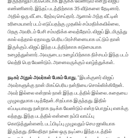
இருந்தாலும் பர்ஃபெக்டாக இருக்க வேண்டும் என்று விஜய்
எண்ணினார். இந்தப் படத்திற்காக 35 வீடுகளை தேடினார்.
அதில் ஒரு வீட்டை தேர்வு செய்தார். ஆனால் அந்த வீட்டின்
உரிமையாளர் படம் எடுப்பதற்கு முதலில் சம்மதிக்கவில்லை,
பிறகு அவரிடம் பேசி சம்மதிக்க வைத்தோம். விஜய் இடமிருந்து
கால் வந்தால் ஏதாவது பெரிய பிரச்சினையாக மட்டும் தான்
இருக்கும். விஜய் இந்த படத்திற்காக கடுமையாக
உழைத்துள்ளார். அவருடைய உழைப்பிற்காக நிச்சயம் இந்த படம்
வெற்றி பெற வேண்டும். அனைவருக்கும் வாழ்த்துக்கள்.
நடிகர் அதுல் அவர்கள் பேசும் போது,
“இயக்குனர் விஜய்
அவர்களுக்கு நான் மிகப்பெரிய நன்றியை சொல்லிக்கிறேன்.
அவர் இல்லை என்றால் நான் இந்த படத்தில் இல்லை. கதையை
முழுவதுமாக படித்தேன். சிறப்பாக இருந்தது. இதில்
எப்படியாவது நன்றாக நடிக்க வேண்டும் என்ற பொறுப்பு எனக்கு
வந்தது. இந்த படத்தில் என்னை நம்பி வாய்ப்பு
கொடுத்துள்ளனர். படப்பிடிப்பு முழுவதும் செம ஜாலியாக
இருந்தது. நிவேதிதா நல்ல ஒரு நடிப்பை இந்த படத்தில்