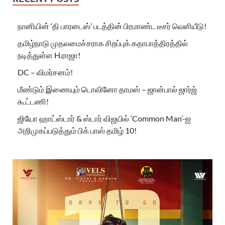
நானியின் ‘தி பாரடைஸ்’ படத்தின் பிரமாண்ட டீசர் வெளியீடு!
தமிழ்நாடு முதலமைச்சராக சிறப்புக் கதாபாத்திரத்தில்
நடித்துள்ள H.ராஜா!
DC – விமர்சனம்!
மீண்டும் இணையும் டொவினோ தாமஸ் – ஜான்பால் ஜார்ஜ்
கூட்டணி!
ஜியோ ஹாட்ஸ்டார் & ஸ்டார் விஜயில் ‘Common Man’-ஐ
அறிமுகப்படுத்தும் பிக் பாஸ் தமிழ் 10!