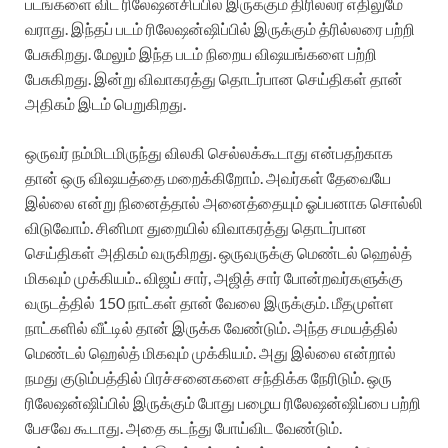
படங்களை விட ரிலேஷன்சிப்பில் இருக்கும் திரில்லர் எதிலுமே
வராது. இந்தப் படம் ரிலேஷன்ஷிப்பில் இருக்கும் த்ரில்லரை பற்றி
பேசுகிறது. மேலும் இந்த படம் நிறைய விஷயங்களை பற்றி
பேசுகிறது. இன்று விவாகரத்து தொடர்பான செய்திகள் தான்
அதிகம் இடம் பெறுகிறது.
ஒருவர் நம்மிடமிருந்து விலகி செல்லக்கூடாது என்பதற்காக
தான் ஒரு விஷயத்தை மறைக்கிறோம். அவர்கள் தேவையே
இல்லை என்று நினைத்தால் அனைத்தையும் ஓப்பனாக சொல்லி
விடுவோம். சினிமா துறையில் விவாகரத்து தொடர்பான
செய்திகள் அதிகம் வருகிறது. ஒருவருக்கு மெண்டல் ஹெல்த்
மிகவும் முக்கியம்.. விஜய் சார், அஜித் சார் போன்றவர்களுக்கு
வருடத்தில் 150 நாட்கள் தான் வேலை இருக்கும். மீதமுள்ள
நாட்களில் வீட்டில் தான் இருக்க வேண்டும். அந்த சமயத்தில்
மெண்டல் ஹெல்த் மிகவும் முக்கியம். அது இல்லை என்றால்
நமது குடும்பத்தில் பிரச்சனைகளை சந்திக்க நேரிடும். ஒரு
ரிலேஷன்ஷிப்பில் இருக்கும் போது பழைய ரிலேஷன்ஷிப்பை பற்றி
பேசவே கூடாது. அதை கடந்து போய்விட வேண்டும்.