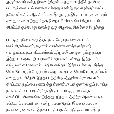
இருக்கலாம் என்று நினைத்தேன். அந்த சமயத்தில் தான் ஓ
பட்டர்ஃப்ளை படம் எனக்கு வந்தது. நான் இதுவரைக்கும் கேட்ட
நரேஷன்களில் அது சிறப்பாக இருந்தது. இந்த படம் பண்ணலாம்
என்று முடிவு எடுத்த பிறகு நிறைய ரிகர்சல் செய்தோம். படம்
ஆரம்பிக்கும் போது எனக்கு ஒரு அறுவை சிகிச்சை இருந்தது.
படக்குழு நினைத்து இருந்தால் வேறு நடிகையை கமிட்
செய்திருக்கலாம், ஆனால் எனக்காக காத்திருந்தனர்.
என்னுடைய தயாரிப்பாளர்கள் மற்றும் இயக்குனருக்கு நன்றி.
இந்த படம் ஒரு புதிய ஜானரில் உருவாகியுள்ளது. இந்த படம்
ஹியூமன் எமோஷனல் பற்றி பேசுகிறது. இந்த படத்தை பார்த்து
வெளியே வரும் போது நல்ல ஒரு மனதுடன் வெளியே வருவீர்கள்
என்று நம்புகிறேன். இந்த படத்தில் நடித்துள்ள அனைவரும்
சிறப்பான நடிப்பை கொடுத்துள்ளனர். இயக்குனர் விஜய் போன்ற
நபர்கள் கிடைப்பது அரிது. இந்தப் படம் ஒரு நல்ல ஒரு
எக்ஸ்பீரியன்ஸை கொடுத்தது. இந்த படத்திற்கு அனைவரும்
சப்போர்ட் செய்வீர்கள் என்று நம்புகிறேன். இசையமைப்பாளர்
நல்ல ஒரு ஓர்க்கை இந்த படத்திற்கு கொடுத்துள்ளார். இந்த