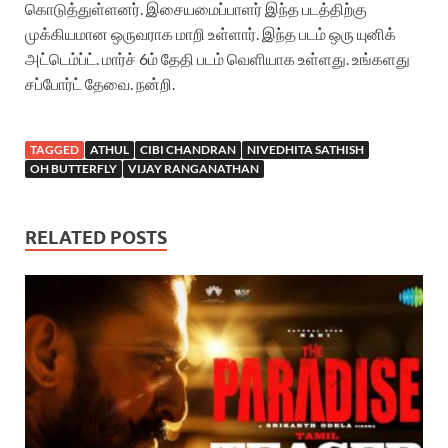
கொடுத்துள்ளனர். இசையமைப்பாளர் இந்த படத்திற்கு
முக்கியமான ஒருவராக மாறி உள்ளார். இந்த படம் ஒரு யுனிக்
அட்டெம்ப்ட். மார்ச் 6ம் தேதி படம் வெளியாக உள்ளது. உங்களது
சப்போர்ட் தேவை. நன்றி.
TAGGED
ATHUL
CIBI CHANDRAN
NIVEDHITA SATHISH
OH BUTTERFLY
VIJAY RANGANATHAN
RELATED POSTS