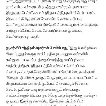
கொடுத்துள்ளார். படம் பார்க்கும்போது உங்களுக்கு அது புரியும்.
நாசர் சார் அவர்களுடன் நடித்தது எனக்கு பெருமையாக
இருந்தது. டெக்னிகல் டீம் இந்த படத்திற்கு மிகப்பெரிய பலம்.
இந்த படத்திற்கு என்ன தேவையே அதனை சரியாக
கொடுத்துள்ளனர். மார்ச் 6ம் தேதி அனைவரும் இந்த படத்தை
பார்த்து சப்போர்ட் செய்ய வேண்டும். எனக்கு வாய்ப்பு
கொடுத்ததற்கு நன்றி.
நடிகர் சிபி சந்திரன் அவர்கள் பேசும்போது,
“இது போன்ற மேடை
கிடைப்பது நல்ல ஒரு வாய்ப்பு. நிறைய அலுவலகங்களில்
என்னுடைய புகைப்படத்தை கொடுத்து வாய்ப்புக்காக
காத்திருந்தேன். இந்த படத்தில் எங்கள் டீமே சிறப்பாக
அமைந்துள்ளது. ரிலேஷன்ஷிப் என்றாலே த்ரில்லர் தான். நாம்
ரிலேஷன்ஷிப்பில் இருக்கும் போது நம்முடைய பார்ட்னரிடம் சில
விஷயங்களை மறைத்திருப்போம். அனைவரும் இதனை
செய்திருப்போம். யாரும் நல்லவர்களும் கிடையாது,
கெட்டவர்களும் கிடையாது. அப்படி மறைக்கும் போது நமக்குள்
ஒரு பயம் இருந்து கொண்டே இருக்கும். மர்டர் மிஸ்டரி