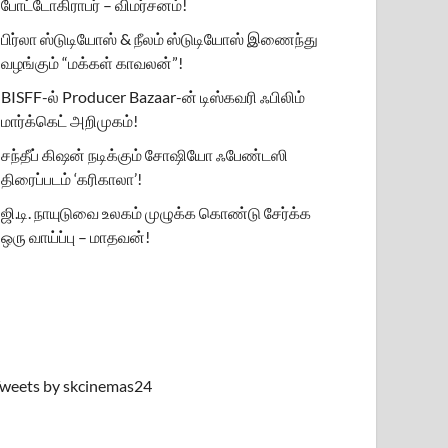
போட்டோகிராபர் – விமர்சனம்!
பிர்லா ஸ்டுடியோஸ் & நீலம் ஸ்டுடியோஸ் இணைந்து
வழங்கும் “மக்கள் காவலன்”!
BISFF-ல் Producer Bazaar-ன் டிஸ்கவரி ஃபிலிம்
மார்க்கெட் அறிமுகம்!
சந்தீப் கிஷன் நடிக்கும் சோஷியோ ஃபேண்டஸி
திரைப்படம் ‘கரிகாலா’!
ஜி.டி. நாயுடுவை உலகம் முழுக்க கொண்டு சேர்க்க
ஒரு வாய்ப்பு – மாதவன்!
weets by skcinemas24