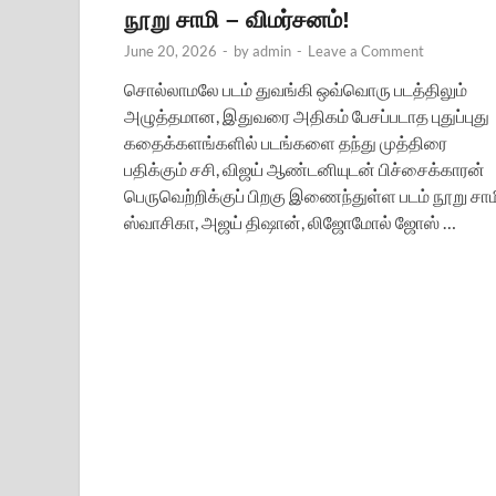
நூறு சாமி – விமர்சனம்!
June 20, 2026
-
by
admin
-
Leave a Comment
சொல்லாமலே படம் துவங்கி ஒவ்வொரு படத்திலும்
அழுத்தமான, இதுவரை அதிகம் பேசப்படாத புதுப்புது
கதைக்களங்களில் படங்களை தந்து முத்திரை
பதிக்கும் சசி, விஜய் ஆண்டனியுடன் பிச்சைக்காரன்
பெருவெற்றிக்குப் பிறகு இணைந்துள்ள படம் நூறு சாம
ஸ்வாசிகா, அஜய் திஷான், லிஜோமோல் ஜோஸ் …