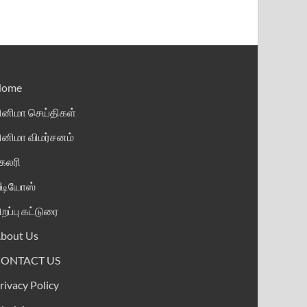
Home
ினிமா செய்திகள்
ினிமா விமர்சனம்
ேலரி
ீடியோஸ்
ிறப்பு கட்டுரை
bout Us
CONTACT US
rivacy Policy