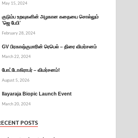
May 15, 2024
குடும்ப உறவுகளின் அழகான கதையை சொல்லும்
‘ஜெ பேபி’
February 28, 2024
GV பிரகாஷ்குமாரின் ரெபெல் – திரை விமர்சனம்
March 22, 2024
போட்டோகிராபர் – விமர்சனம்!
August 5, 2026
Ilayaraja Biopic Launch Event
March 20, 2024
RECENT POSTS