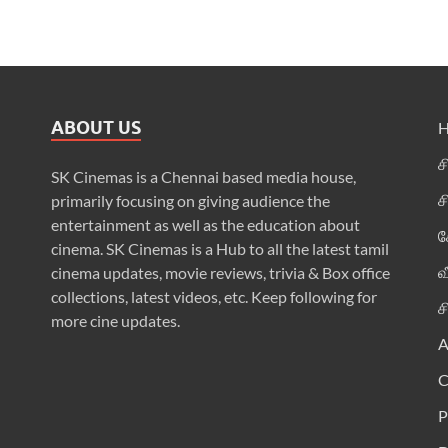
ABOUT US
ச
SK Cinemas is a Chennai based media house,
ச
primarily focusing on giving audience the
entertainment as well as the education about
க
cinema. SK Cinemas is a Hub to all the latest tamil
வ
cinema updates, movie reviews, trivia & Box office
collections, latest videos, etc. Keep following for
ச
more cine updates.
A
P