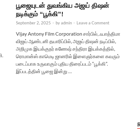
பூஜையுடன் துவங்கிய அஜய் திஷன்
நடிக்கும் “பூக்கி”!
September 2, 2025
-
by
admin
-
Leave a Comment
Vijay Antony Film Corporation சார்பில், ஃபாத்திமா
விஜய் ஆண்டனி தயாரிப்பில், அஜய் திஷன் நடிப்பில்,
அறிமுக இயக்குநர் கணேஷ் சந்திரா இயக்கத்தில்,
ி.
ரொமான்ஸ் காமெடி ஜானரில் இளைஞர்களை கவரும்
படைப்பாக உருவாகும் புதிய திரைப்படம் “பூக்கி”.
இப்படத்தின் பூஜை இன்று …