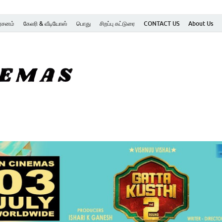
ர்சனம்
கேலரி & வீடியோஸ்
பொது
சிறப்பு கட்டுரை
CONTACT US
About Us
SK Cinemas