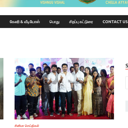
கேலரி & வீடியோஸ்
பொது
சிறப்பு கட்டுரை
CONTACT US
சினிமா செய்திகள்