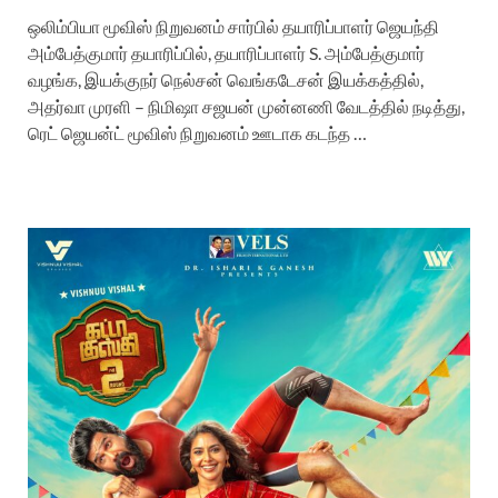
ஒலிம்பியா மூவிஸ் நிறுவனம் சார்பில் தயாரிப்பாளர் ஜெயந்தி
அம்பேத்குமார் தயாரிப்பில், தயாரிப்பாளர் S. அம்பேத்குமார்
வழங்க, இயக்குநர் நெல்சன் வெங்கடேசன் இயக்கத்தில்,
அதர்வா முரளி – நிமிஷா சஜயன் முன்னணி வேடத்தில் நடித்து,
ரெட் ஜெயன்ட் மூவிஸ் நிறுவனம் ஊடாக கடந்த …