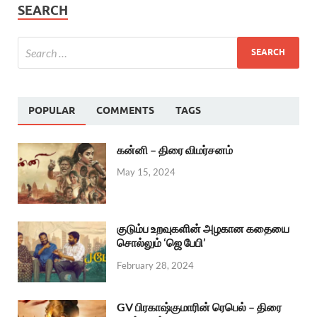
SEARCH
POPULAR
COMMENTS
TAGS
கன்னி – திரை விமர்சனம்
May 15, 2024
குடும்ப உறவுகளின் அழகான கதையை
சொல்லும் ‘ஜெ பேபி’
February 28, 2024
GV பிரகாஷ்குமாரின் ரெபெல் – திரை