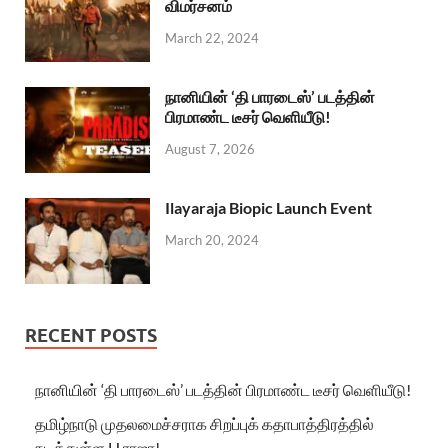
விமர்சனம்
March 22, 2024
நானியின் ‘தி பாரடைஸ்’ படத்தின்
பிரமாண்ட டீசர் வெளியீடு!
August 7, 2026
Ilayaraja Biopic Launch Event
March 20, 2024
RECENT POSTS
நானியின் ‘தி பாரடைஸ்’ படத்தின் பிரமாண்ட டீசர் வெளியீடு!
தமிழ்நாடு முதலமைச்சராக சிறப்புக் கதாபாத்திரத்தில்
நடித்துள்ள H.ராஜா!