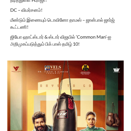
DC – விமர்சனம்!
மீண்டும் இணையும் டொவினோ தாமஸ் – ஜான்பால் ஜார்ஜ்
கூட்டணி!
ஜியோ ஹாட்ஸ்டார் & ஸ்டார் விஜயில் ‘Common Man’-ஐ
அறிமுகப்படுத்தும் பிக் பாஸ் தமிழ் 10!