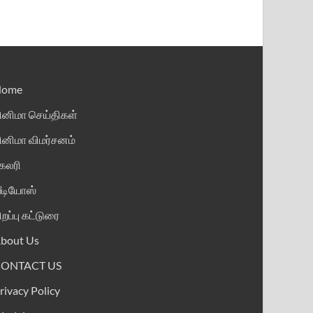
Home
ினிமா செய்திகள்
ினிமா விமர்சனம்
ேலரி
ீடியோஸ்
ிறப்பு கட்டுரை
bout Us
CONTACT US
rivacy Policy