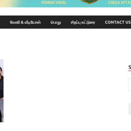
கேலரி & வீடியோஸ்
பொது
சிறப்பு கட்டுரை
CONTACT US