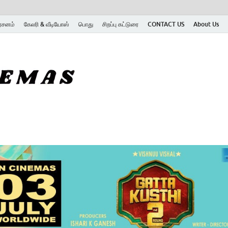
ர்சனம்
கேலரி & வீடியோஸ்
பொது
சிறப்பு கட்டுரை
CONTACT US
About Us
SK Cinemas