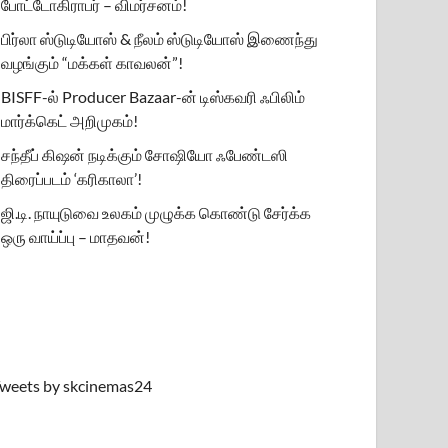
போட்டோகிராபர் – விமர்சனம்!
பிர்லா ஸ்டுடியோஸ் & நீலம் ஸ்டுடியோஸ் இணைந்து
வழங்கும் “மக்கள் காவலன்”!
BISFF-ல் Producer Bazaar-ன் டிஸ்கவரி ஃபிலிம்
மார்க்கெட் அறிமுகம்!
சந்தீப் கிஷன் நடிக்கும் சோஷியோ ஃபேண்டஸி
திரைப்படம் ‘கரிகாலா’!
ஜி.டி. நாயுடுவை உலகம் முழுக்க கொண்டு சேர்க்க
ஒரு வாய்ப்பு – மாதவன்!
weets by skcinemas24