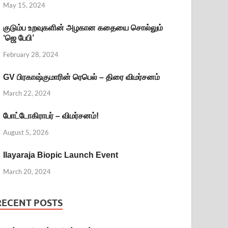
May 15, 2024
குடும்ப உறவுகளின் அழகான கதையை சொல்லும்
‘ஜெ பேபி’
February 28, 2024
GV பிரகாஷ்குமாரின் ரெபெல் – திரை விமர்சனம்
March 22, 2024
போட்டோகிராபர் – விமர்சனம்!
August 5, 2026
Ilayaraja Biopic Launch Event
March 20, 2024
RECENT POSTS