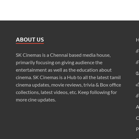
ABOUT US
ச
SK Cinemas is a Chennai based media house,
ச
primarily focusing on giving audience the
entertainment as well as the education about
க
cinema. SK Cinemas is a Hub to all the latest tamil
வ
cinema updates, movie reviews, trivia & Box office
collections, latest videos, etc. Keep following for
ச
more cine updates.
A
P