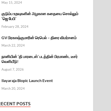
May 15, 2024
குடும்ப உறவுகளின் அழகான கதையை சொல்லும்
‘ஜெ பேபி’
February 28, 2024
GV பிரகாஷ்குமாரின் ரெபெல் – திரை விமர்சனம்
March 22, 2024
நானியின் ‘தி பாரடைஸ்’ படத்தின் பிரமாண்ட டீசர்
வெளியீடு!
August 7, 2026
Ilayaraja Biopic Launch Event
March 20, 2024
RECENT POSTS