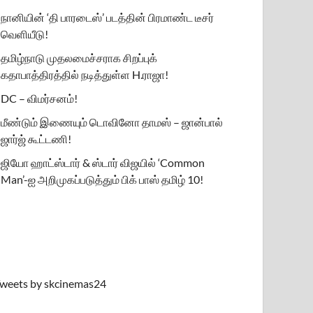
நானியின் ‘தி பாரடைஸ்’ படத்தின் பிரமாண்ட டீசர்
வெளியீடு!
தமிழ்நாடு முதலமைச்சராக சிறப்புக்
கதாபாத்திரத்தில் நடித்துள்ள H.ராஜா!
DC – விமர்சனம்!
மீண்டும் இணையும் டொவினோ தாமஸ் – ஜான்பால்
ஜார்ஜ் கூட்டணி!
ஜியோ ஹாட்ஸ்டார் & ஸ்டார் விஜயில் ‘Common
Man’-ஐ அறிமுகப்படுத்தும் பிக் பாஸ் தமிழ் 10!
weets by skcinemas24