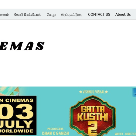
ர்சனம்
கேலரி & வீடியோஸ்
பொது
சிறப்பு கட்டுரை
CONTACT US
About Us
SK Cinemas