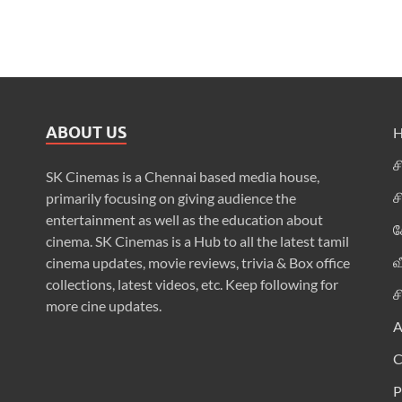
ABOUT US
ச
SK Cinemas is a Chennai based media house,
ச
primarily focusing on giving audience the
entertainment as well as the education about
க
cinema. SK Cinemas is a Hub to all the latest tamil
வ
cinema updates, movie reviews, trivia & Box office
collections, latest videos, etc. Keep following for
ச
more cine updates.
A
P