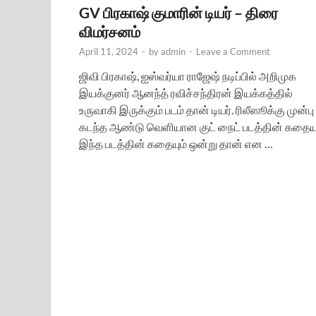
GV பிரகாஷ் குமாரின் டியர் – திரை
விமர்சனம்
April 11, 2024
-
by
admin
-
Leave a Comment
ஜிவி பிரகாஷ், ஐஸ்வர்யா ராஜேஷ் நடிப்பில் அறிமுக
இயக்குனர் ஆனந்த் ரவிச்சந்திரன் இயக்கத்தில்
உருவாகி இருக்கும் படம் தான் டியர். ரிலீஸூக்கு முன்பு
கடந்த ஆண்டு வெளியான குட் நைட் படத்தின் கதையு
இந்த படத்தின் கதையும் ஒன்று தான் என …