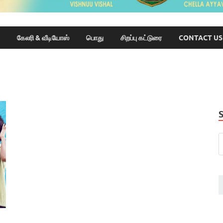
கேலரி & வீடியோஸ்
பொது
சிறப்பு கட்டுரை
CONTACT US