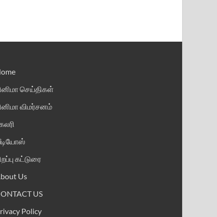
Home
ினிமா செய்திகள்
ினிமா விமர்சனம்
ேலரி
ீடியோஸ்
ிறப்பு கட்டுரை
bout Us
CONTACT US
rivacy Policy