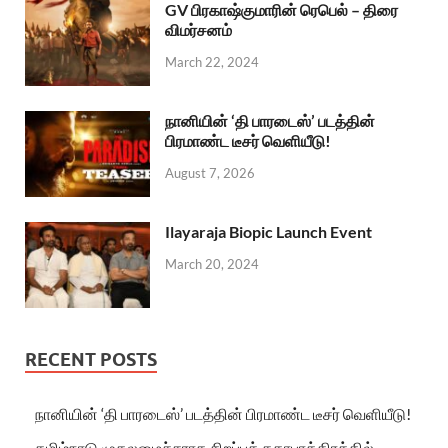
GV பிரகாஷ்குமாரின் ரெபெல் – திரை
விமர்சனம்
March 22, 2024
நானியின் ‘தி பாரடைஸ்’ படத்தின்
பிரமாண்ட டீசர் வெளியீடு!
August 7, 2026
Ilayaraja Biopic Launch Event
March 20, 2024
RECENT POSTS
நானியின் ‘தி பாரடைஸ்’ படத்தின் பிரமாண்ட டீசர் வெளியீடு!
தமிழ்நாடு முதலமைச்சராக சிறப்புக் கதாபாத்திரத்தில்