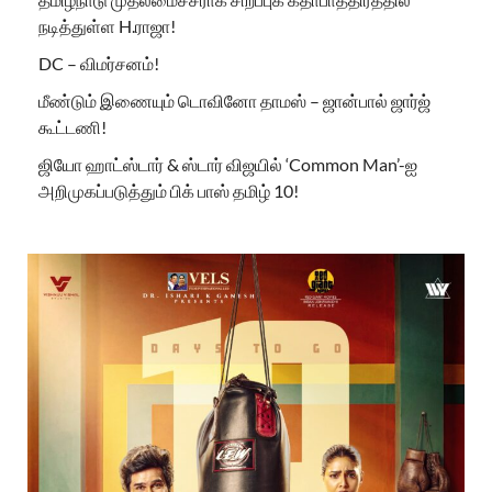
நடித்துள்ள H.ராஜா!
DC – விமர்சனம்!
மீண்டும் இணையும் டொவினோ தாமஸ் – ஜான்பால் ஜார்ஜ்
கூட்டணி!
ஜியோ ஹாட்ஸ்டார் & ஸ்டார் விஜயில் ‘Common Man’-ஐ
அறிமுகப்படுத்தும் பிக் பாஸ் தமிழ் 10!