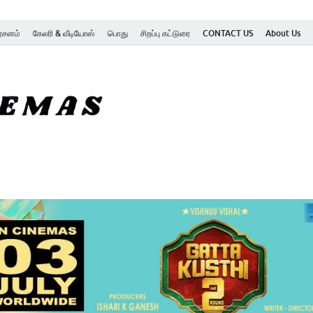
ர்சனம்
கேலரி & வீடியோஸ்
பொது
சிறப்பு கட்டுரை
CONTACT US
About Us
SK Cinemas