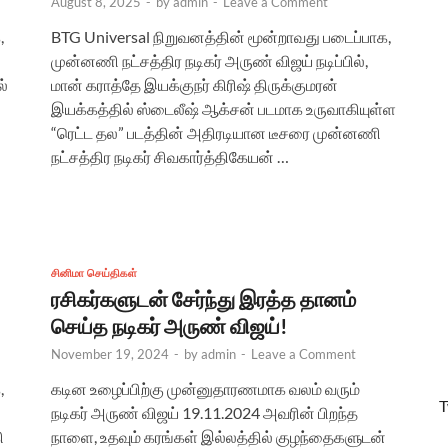
August 8, 2025
-
by
admin
-
Leave a Comment
,
BTG Universal நிறுவனத்தின் மூன்றாவது படைப்பாக,
முன்னணி நட்சத்திர நடிகர் அருண் விஜய் நடிப்பில்,
ல்
மான் கராத்தே இயக்குநர் கிரிஷ் திருக்குமரன்
இயக்கத்தில் ஸ்டைலீஷ் ஆக்சன் படமாக உருவாகியுள்ள
“ரெட்ட தல” படத்தின் அதிரடியான டீசரை முன்னணி
நட்சத்திர நடிகர் சிவகார்த்திகேயன் …
சினிமா செய்திகள்
ரசிகர்களுடன் சேர்ந்து இரத்த தானம்
செய்த நடிகர் அருண் விஜய்!
November 19, 2024
-
by
admin
-
Leave a Comment
,
கடின உழைப்பிற்கு முன்னுதாரணமாக வலம் வரும்
T
நடிகர் அருண் விஜய் 19.11.2024 அவரின் பிறந்த
ி
நாளை, உதவும் கரங்கள் இல்லத்தில் குழந்தைகளுடன்