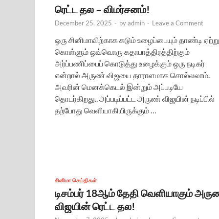
ரெட்ட தல – விமர்சனம்!
December 25, 2025
-
by
admin
-
Leave a Comment
ஒரு சினிமாவிற்காக கடும் உழைப்பையும் தாண்டி ஏற்று
கொள்ளும் ஒவ்வொரு கதாபாத்திரத்திற்கும்
அர்ப்பணிப்பைப் கொடுத்து உழைக்கும் ஒரு நடிகர்
என்றால் அருண் விஜயை தாராளமாக சொல்லலாம்.
அவரின் மெனக்கெடல் இன்றும் அப்படியே
தொடர்கிறது.. அப்படிப்பட்ட அருண் விஜயின் நடிப்பில்
தற்போது வெளியாகியிருக்கும் …
சினிமா செய்திகள்
டிசம்பர் 18ஆம் தேதி வெளியாகும் அரு
விஜயின் ரெட்ட தல!