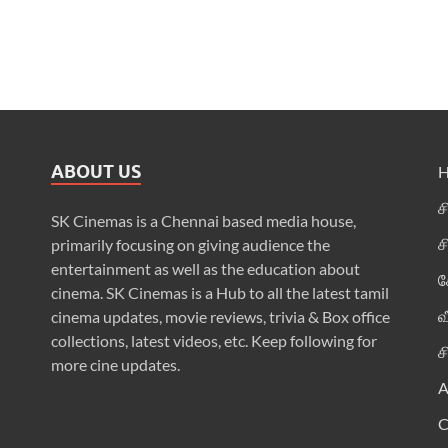
ABOUT US
ச
SK Cinemas is a Chennai based media house,
ச
primarily focusing on giving audience the
entertainment as well as the education about
க
cinema. SK Cinemas is a Hub to all the latest tamil
வ
cinema updates, movie reviews, trivia & Box office
collections, latest videos, etc. Keep following for
ச
more cine updates.
A