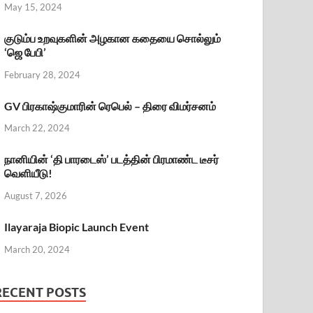
May 15, 2024
குடும்ப உறவுகளின் அழகான கதையை சொல்லும்
‘ஜெ பேபி’
February 28, 2024
GV பிரகாஷ்குமாரின் ரெபெல் – திரை விமர்சனம்
March 22, 2024
நானியின் ‘தி பாரடைஸ்’ படத்தின் பிரமாண்ட டீசர்
வெளியீடு!
August 7, 2026
Ilayaraja Biopic Launch Event
March 20, 2024
RECENT POSTS