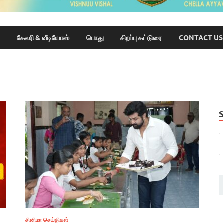
கேலரி & வீடியோஸ்
பொது
சிறப்பு கட்டுரை
CONTACT US
சினிமா செய்திகள்