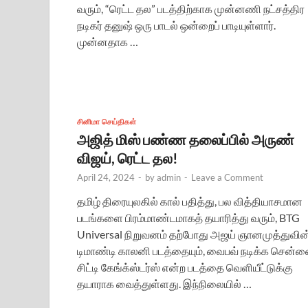
வரும், “ரெட்ட தல” படத்திற்காக முன்னணி நட்சத்திர
நடிகர் தனுஷ் ஒரு பாடல் ஒன்றைப் பாடியுள்ளார்.
முன்னதாக …
சினிமா செய்திகள்
அஜித் மிஸ் பண்ண தலைப்பில் அருண்
விஜய், ரெட்ட தல!
April 24, 2024
-
by
admin
-
Leave a Comment
தமிழ் திரையுலகில் கால் பதித்து, பல வித்தியாசமான
படங்களை பிரம்மாண்டமாகத் தயாரித்து வரும், BTG
Universal நிறுவனம் தற்போது அஜய் ஞானமுத்துவின
டிமாண்டி காலனி படத்தையும், வைபவ் நடிக்க சென்
சிட்டி கேங்க்ஸ்டர்ஸ் என்ற படத்தை வெளியீட்டுக்கு
தயாராக வைத்துள்ளது. இந்நிலையில் …