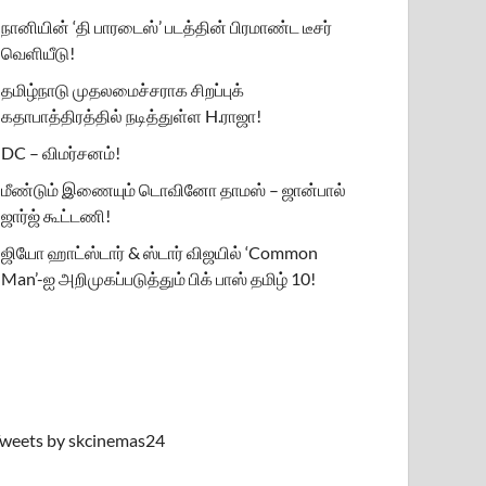
நானியின் ‘தி பாரடைஸ்’ படத்தின் பிரமாண்ட டீசர்
வெளியீடு!
தமிழ்நாடு முதலமைச்சராக சிறப்புக்
கதாபாத்திரத்தில் நடித்துள்ள H.ராஜா!
DC – விமர்சனம்!
மீண்டும் இணையும் டொவினோ தாமஸ் – ஜான்பால்
ஜார்ஜ் கூட்டணி!
ஜியோ ஹாட்ஸ்டார் & ஸ்டார் விஜயில் ‘Common
Man’-ஐ அறிமுகப்படுத்தும் பிக் பாஸ் தமிழ் 10!
weets by skcinemas24