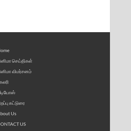
Home
ினிமா செய்திகள்
ினிமா விமர்சனம்
ேலரி
ீடியோஸ்
ிறப்பு கட்டுரை
bout Us
CONTACT US