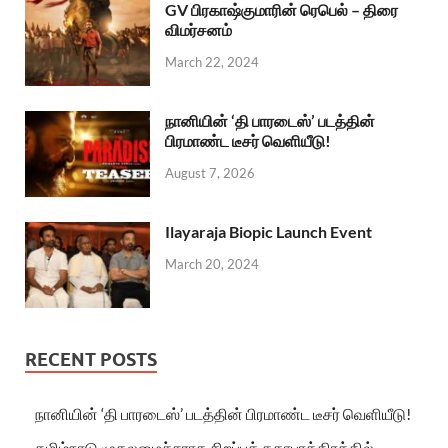
GV பிரகாஷ்குமாரின் ரெபெல் – திரை
விமர்சனம்
March 22, 2024
நானியின் ‘தி பாரடைஸ்’ படத்தின்
பிரமாண்ட டீசர் வெளியீடு!
August 7, 2026
Ilayaraja Biopic Launch Event
March 20, 2024
RECENT POSTS
நானியின் ‘தி பாரடைஸ்’ படத்தின் பிரமாண்ட டீசர் வெளியீடு!
தமிழ்நாடு முதலமைச்சராக சிறப்புக் கதாபாத்திரத்தில்