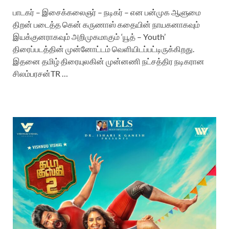
பாடகர் – இசைக்கலைஞர் – நடிகர் – என பன்முக ஆளுமை
திறன் படைத்த கென் கருணாஸ் கதையின் நாயகனாகவும்
இயக்குனராகவும் அறிமுகமாகும் ‘யூத் – Youth’
திரைப்படத்தின் முன்னோட்டம் வெளியிடப்பட்டிருக்கிறது.
இதனை தமிழ் திரையுலகின் முன்னணி நட்சத்திர நடிகரான
சிலம்பரசன்TR …