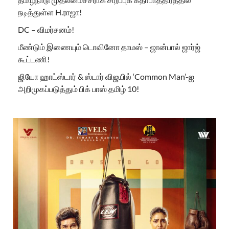
நடித்துள்ள H.ராஜா!
DC – விமர்சனம்!
மீண்டும் இணையும் டொவினோ தாமஸ் – ஜான்பால் ஜார்ஜ்
கூட்டணி!
ஜியோ ஹாட்ஸ்டார் & ஸ்டார் விஜயில் ‘Common Man’-ஐ
அறிமுகப்படுத்தும் பிக் பாஸ் தமிழ் 10!