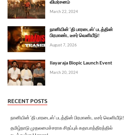
விமர்சனம்
March 22, 2024
நானியின் ‘தி பாரடைஸ்’ படத்தின்
பிரமாண்ட டீசர் வெளியீடு!
August 7, 2026
Ilayaraja Biopic Launch Event
March 20, 2024
RECENT POSTS
நானியின் ‘தி பாரடைஸ்’ படத்தின் பிரமாண்ட டீசர் வெளியீடு!
தமிழ்நாடு முதலமைச்சராக சிறப்புக் கதாபாத்திரத்தில்
நடித்துள்ள H.ராஜா!