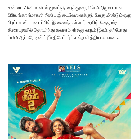
கன்னட சினிமாவின் மூலம் திரைத்துறையில் அறிமுகமான
பிரியங்கா மோகன் நீண்ட இடைவேளைக்குப் பிறகு மீண்டும் ஒரு
பிரம்மாண்ட படைப்பில் இணைந்துள்ளார். தமிழ், தெலுங்கு
திரையுலகில் தொடர்ந்து கவனம் ஈர்த்து வரும் இவர், தற்போது
“666 ஆப்பரேஷன் ட்ரீம் தியேட்டர்” என்ற வித்தியாசமான …