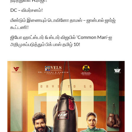
DC – விமர்சனம்!
மீண்டும் இணையும் டொவினோ தாமஸ் – ஜான்பால் ஜார்ஜ்
கூட்டணி!
ஜியோ ஹாட்ஸ்டார் & ஸ்டார் விஜயில் ‘Common Man’-ஐ
அறிமுகப்படுத்தும் பிக் பாஸ் தமிழ் 10!