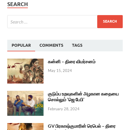
SEARCH
POPULAR
COMMENTS
TAGS
கன்னி – திரை விமர்சனம்
May 15, 2024
குடும்ப உறவுகளின் அழகான கதையை
சொல்லும் ‘ஜெ பேபி’
February 28, 2024
GV பிரகாஷ்குமாரின் ரெபெல் – திரை