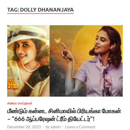
TAG:
DOLLY DHANANJAYA
சினிமா செய்திகள்
மீண்டும் கன்னட சினிமாவில் பிரியங்கா மோகன்
– “666 ஆப்பரேஷன் ட்ரீம் தியேட்டர்”!
December 28, 2025
-
by
admin
-
Leave a Comment