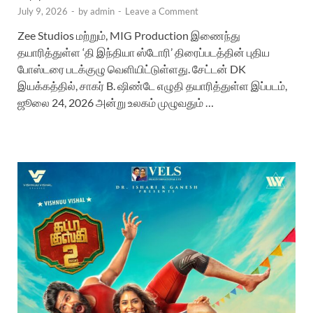
July 9, 2026
-
by
admin
-
Leave a Comment
Zee Studios மற்றும், MIG Production இணைந்து
தயாரித்துள்ள ‘தி இந்தியா ஸ்டோரி’ திரைப்படத்தின் புதிய
போஸ்டரை படக்குழு வெளியிட்டுள்ளது. சேட்டன் DK
இயக்கத்தில், சாகர் B. ஷிண்டே எழுதி தயாரித்துள்ள இப்படம்,
ஜூலை 24, 2026 அன்று உலகம் முழுவதும் …