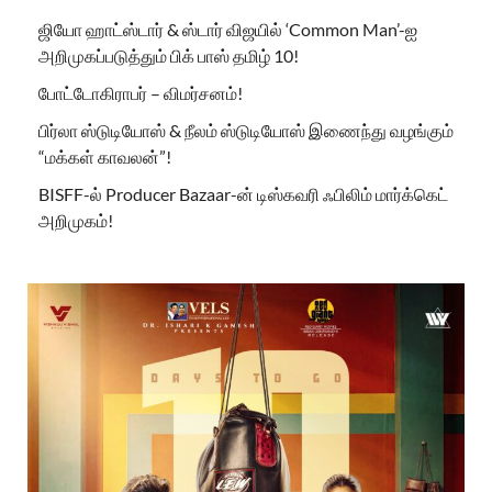
ஜியோ ஹாட்ஸ்டார் & ஸ்டார் விஜயில் ‘Common Man’-ஐ
அறிமுகப்படுத்தும் பிக் பாஸ் தமிழ் 10!
போட்டோகிராபர் – விமர்சனம்!
பிர்லா ஸ்டுடியோஸ் & நீலம் ஸ்டுடியோஸ் இணைந்து வழங்கும்
“மக்கள் காவலன்”!
BISFF-ல் Producer Bazaar-ன் டிஸ்கவரி ஃபிலிம் மார்க்கெட்
அறிமுகம்!