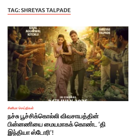
TAG:
SHREYAS TALPADE
சினிமா செய்திகள்
நச்சு பூச்சிக்கொல்லி விவசாயத்தின்
பின்னணியை மையமாகக் கொண்ட ‘தி
இந்தியா ஸ்டோரி’!