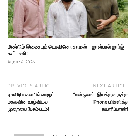
மீண்டும் இணையும் டொவினோ தாமஸ் – ஜான்பால் ஜார்ஜ்
கூட்டணி!
August 6, 2026
PREVIOUS ARTICLE
NEXT ARTICLE
ஏலகிரி மலையில் வாழும்
“லவ் ஓ லவ்” இயக்குனருக்கு
மக்களின் வாழ்வியல்
iPhone பரிசளித்த
முறையை பேசும் படம்!
தயாரிப்பாளர்!