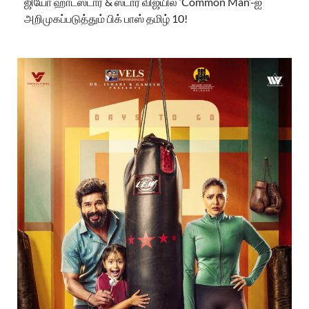
ஜியோ ஹாட்ஸ்டார் & ஸ்டார் விஜயில் ‘Common Man’-ஐ
அறிமுகப்படுத்தும் பிக் பாஸ் தமிழ் 10!