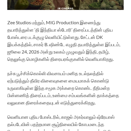
Zee Studios மற்றும், MIG Production இணைந்து
தயாரித்துள்ள ‘தி இந்தியா ஸ்டோரி’ திரைப்படத்தின் புதிய
போஸ்டரை படக்குழு வெளியிட்டுள்ளது. சேட்டன் DK
இயக்கத்தில், சாகர் B. ஷிண்டே எழுதி தயாரித்துள்ள இப்படம்,
ஜூலை 24, 2026 அன்று உலகம் முழுவதும் இந்தி, தமிழ்,
தெலுங்கு மொழிகளில் திரையரங்குகளில் வெளியாகிறது.
நச்சு பூச்சிக்கொல்லி விவசாயம் மனித உடல்நலத்தில்
ஏற்படுத்தும் தீவிர விளைவுகளை மையமாகக் கொண்டு
உருவாகியுள்ள இந்த சமூக அக்கறை கொண்ட நீதிமன்ற
பின்னணித் திரைப்படம், உண்மை சம்பவங்களின் தாக்கத்தை
வலுவான திரைக்கதையுடன் எடுத்துரைக்கிறது.
வெளியான புதிய போஸ்டரில், காஜல் அகர்வாலும் ஷ்ரேயாஸ்
தல்படேவின் பதற்றமான சூழ்நிலையில் கோபமடைந்த