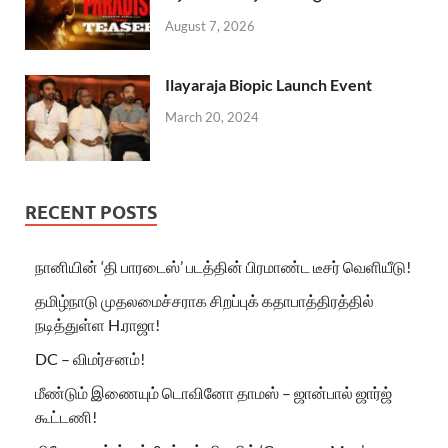
August 7, 2026
Ilayaraja Biopic Launch Event
March 20, 2024
RECENT POSTS
நானியின் ‘தி பாரடைஸ்’ படத்தின் பிரமாண்ட டீசர் வெளியீடு!
தமிழ்நாடு முதலமைச்சராக சிறப்புக் கதாபாத்திரத்தில்
நடித்துள்ள H.ராஜா!
DC – விமர்சனம்!
மீண்டும் இணையும் டொவினோ தாமஸ் – ஜான்பால் ஜார்ஜ்
கூட்டணி!