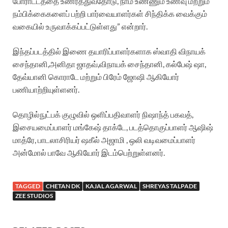
போராட்டத்தை உணர்த்துவதோடு, நாம் உண்ணும் உணவு மற்றும்
நம்பிக்கைகளைப் பற்றி பார்வையாளர்கள் சிந்திக்க வைக்கும்
வகையில் உருவாக்கப்பட்டுள்ளது” என்றார்.
இந்தப்படத்தில் இணை தயாரிப்பாளர்களாக ஸ்வாதி விநாயக்
சைந்தானி,அனிதா ஜாதவ்,விநாயக் சைந்தானி, கல்பேஷ் ஷா,
தேவ்யானி கொராடே மற்றும் பிரேம் ஜோஷி ஆகியோர்
பணியாற்றியுள்ளனர்.
தொழில்நுட்பக் குழுவில் ஒளிப்பதிவாளர் நிஷாந்த் பகவத்,
இசையமைப்பாளர் மங்கேஷ் தாக்டே, படத்தொகுப்பாளர் ஆஷிஷ்
மாத்ரே, பாடலாசிரியர் ஷகீல் அஜாமி , ஒலி வடிவமைப்பாளர்
அன்மோல் பாவே ஆகியோர் இடம்பெற்றுள்ளனர்.
TAGGED
CHETAN DK
KAJAL AGARWAL
SHREYAS TALPADE
ZEE STUDIOS