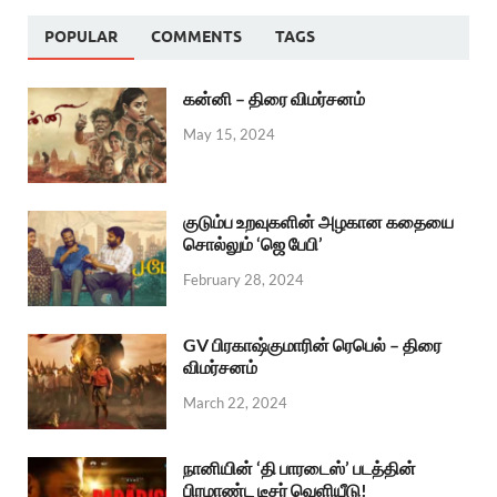
POPULAR
COMMENTS
TAGS
கன்னி – திரை விமர்சனம்
May 15, 2024
குடும்ப உறவுகளின் அழகான கதையை
சொல்லும் ‘ஜெ பேபி’
February 28, 2024
GV பிரகாஷ்குமாரின் ரெபெல் – திரை
விமர்சனம்
March 22, 2024
நானியின் ‘தி பாரடைஸ்’ படத்தின்
பிரமாண்ட டீசர் வெளியீடு!