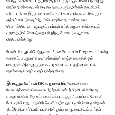
பொதுமக்கள் கூட்டத்தால் சூழப்பட்டிருப்பது காணப்படுகிறது.
காய்கறி சந்தையின் நடுவே நடைபெறும் இந்தக் காட்சியில்,
வியாபாரிகள் இருவரையும் நோக்கி காய்கறிகளை வீசுவதும்,
குற்றம் சாட்டுவதும் இடம்பெற்றுள்ளது. உண்மையை
வெளிக்கொணர முயலும் நபர்கள் சந்திக்கும் எதிர்ப்பையும்
சமூகத்தின் கோபத்தையும் இந்த போஸ்டர் வலுவாக
பிரதிபலிக்கிறது.
போஸ்டரில் இடம்பெற்றுள்ள “Slow Poison in Progress…” என்ற
வாசகம், மெதுவாக மனிதர்களின் வாழ்வை பாதிக்கும்
மறைமுக அச்சுறுத்தலை சுட்டிக்காட்டி, படத்தின் மையக்
கருத்தை மேலும் வலுப்படுத்துகிறது.
இயக்குநர் சேட்டன் DK கூறுகையில்,
“உண்மையை
பேசுவதற்கான விலையை இந்த போஸ்டர் பிரதிபலிக்கிறது.
ஏமாற்றத்தின் மீது கட்டமைக்கப்பட்ட ஒரு அமைப்பை கேள்வி
கேட்கும்போது, முதலில் வெளிப்படுவது பயமும் கோபமும்தான்.
‘தி இந்தியா ஸ்டோரி’ படத்தின் ஒவ்வொரு காட்சியும் அந்தப்