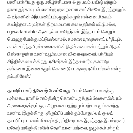
பணியாற்றியது ஒரு மகிழ்ச்சியான அனுபவம். பவிஷ் மற்றும்
நாகா துர்காவுடன் எனக்கு குறைவான காட்சிகளே இருந்தாலும்,
அவர்களின் அர்ப்பணிப்பும், ஒழுக்கமும் என்னை மிகவும்
கவர்ந்தன. அவர்கள் திறமையான கலைஞர்கள் மட்டுமல்ல,
பழகadaptable-ஆன நல்ல மனிதர்கள். இந்த படம் வெறும்
பொழுதுபோக்கு மட்டுமல்லாமல், சமகால உறவுகளைப் பற்றியும்,
கடன் சார்ந்த பிரச்சனைகளின் நிதிச் சுமைகள் மற்றும் அதன்
பின்னாலுள்ள உணர்வுபூர்வமான விளைவுகளைப் பற்றியும்
சிந்திக்க வைக்கிறது. ரசிகர்கள் இந்த உணர்வுகளோடு
தங்களை இணைத்துக் கொண்டு படத்தை ரசிப்பார்கள் என்று
நம்புகிறேன்.”
தயாரிப்பாளர் தினேஷ் பேசும்போது, “
படம் வெளியாவதற்கு
முந்தைய நாளில் நாம் நின்றுகொண்டிருக்கும் வேளையில், நம்
அனைவருக்கும் ஒரு அழகான பதற்றமும் உற்சாகமும் கலந்த
உணர்வு இருக்கிறது. திரும்பிப் பார்க்கும்போது, ‘லவ் ஓ லவ்’
தயாரிப்பு பயணம் மிகவும் திருப்திகரமாக இருந்தது. இயக்குனர்
மகேஷ் ராஜேந்திரனின் தெளிவான பார்வை, ஒழுக்கம் மற்றும்