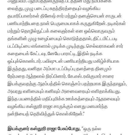
அனுபவம். ஆரம்பத்திலிருந்தே படத்தின் மீது நம்பிக்கை
வைத்து, முழு படைப்பு சுதந்திரத்தையும் வழங்கிய
தயாரிப்பாளர்கள் தினேஷ் சார் மற்றும் தனஞ்செயன் சாருடன்
பணியாற்றியதை நான் பெருமையாகக் கருதுகிறேன். நடிகர்கள்
மற்றும் தொழில்நுட்பக் கலைஞர்கள் என ஒவ்வொருவரும்
தங்களின் முழு உழைப்பையும் கொடுத்ததால், திட்டமிட்டபடி
படப்பிடிப்பை எங்களால் முடிக்க முடிந்தது. செல்வராகவன் சார்
கதையைக் கேட்டவுடனேயே பாராட்டி, இதில் நடிக்க
ஒப்புக்கொண்டார். பவிஷுடன் பணியாற்றியது மகிழ்ச்சியாக
இருந்தது, வனிதா அம்மா படப்பிடிப்பு தளத்தை தினமும்
நேர்மறை ஆற்றலால் நிரப்பினார். கே.எஸ். ரவிகுமார் சாரை
இயக்குவதற்கு ஆரம்பத்தில் கொஞ்சம் பதற்றமாக இருந்தாலும்,
அவரது எளிமையும் கனிவும் அனைவரையும் எளிதாக்கியது.
இந்த பயணத்தில் மதிப்புமிக்க ஊக்கத்தையும் ஆதரவையும்
வழங்கிய கஸ்தூரி ராஜா சாருக்கும் எனது மனமார்ந்த
நன்றியைத் தெரிவித்துக் கொள்கிறேன்.”
இயக்குனர் கஸ்தூரி ராஜா பேசும்போது,
“ஒரு நல்ல