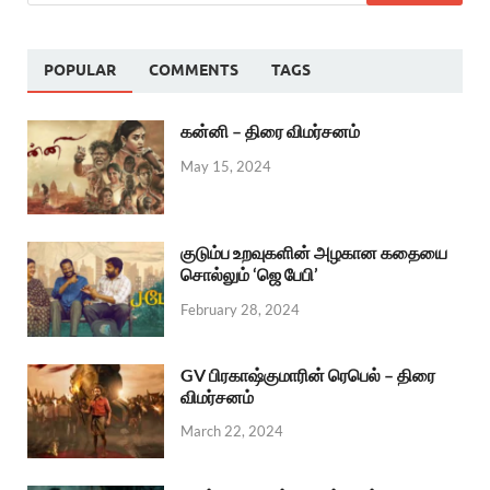
POPULAR
COMMENTS
TAGS
கன்னி – திரை விமர்சனம்
May 15, 2024
குடும்ப உறவுகளின் அழகான கதையை
சொல்லும் ‘ஜெ பேபி’
February 28, 2024
GV பிரகாஷ்குமாரின் ரெபெல் – திரை
விமர்சனம்
March 22, 2024