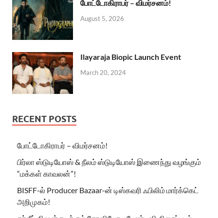
போட்டோகிராபர் – விமர்சனம்!
August 5, 2026
Ilayaraja Biopic Launch Event
March 20, 2024
RECENT POSTS
போட்டோகிராபர் – விமர்சனம்!
பிர்லா ஸ்டுடியோஸ் & நீலம் ஸ்டுடியோஸ் இணைந்து வழங்கும்
“மக்கள் காவலன்”!
BISFF-ல் Producer Bazaar-ன் டிஸ்கவரி ஃபிலிம் மார்க்கெட்
அறிமுகம்!