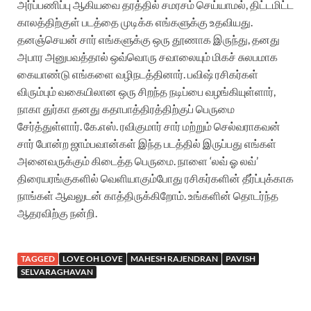
அர்ப்பணிப்பு ஆகியவை தரத்தில் சமரசம் செய்யாமல், திட்டமிட்ட
காலத்திற்குள் படத்தை முடிக்க எங்களுக்கு உதவியது.
தனஞ்செயன் சார் எங்களுக்கு ஒரு தூணாக இருந்து, தனது
அபார அனுபவத்தால் ஒவ்வொரு சவாலையும் மிகச் சுலபமாக
கையாண்டு எங்களை வழிநடத்தினார். பவிஷ் ரசிகர்கள்
விரும்பும் வகையிலான ஒரு சிறந்த நடிப்பை வழங்கியுள்ளார்,
நாகா துர்கா தனது கதாபாத்திரத்திற்குப் பெருமை
சேர்த்துள்ளார். கே.எஸ். ரவிகுமார் சார் மற்றும் செல்வராகவன்
சார் போன்ற ஜாம்பவான்கள் இந்த படத்தில் இருப்பது எங்கள்
அனைவருக்கும் கிடைத்த பெருமை. நாளை ‘லவ் ஓ லவ்’
திரையரங்குகளில் வெளியாகும்போது ரசிகர்களின் தீர்ப்புக்காக
நாங்கள் ஆவலுடன் காத்திருக்கிறோம். உங்களின் தொடர்ந்த
ஆதரவிற்கு நன்றி.
TAGGED
LOVE OH LOVE
MAHESH RAJENDRAN
PAVISH
SELVARAGHAVAN