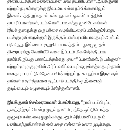
திரைப்படத்தின் உண்மையான பலம் தயாரிப்பாளர், இயக்குனர்
மற்றும் நடிகர்களுக்கு இடையே உள்ள நம்பிக்கையிலும்
இணக்கத்திலும் தான் உள்ளது. ‘லவ் ஓ லவ்’ படத்தின்
தயாரிப்பாளர்கள், படம் வெளியாவதற்கு முன்பே தங்கள்
இயக்குனருக்கு ஒரு பரிசை வழங்கியதைப் பார்க்கும்போது,
படக்குழுவினருக்குள் இருக்கும் பரஸ்பர மரியாதையும் அன்பும்
புரிகிறது. இவ்வளவு குறுகிய காலத்தில்—பூஜை முதல்
திரையரங்கு வெளியீடு வரை இப்படம் மிக நேர்த்தியாக
நகர்ந்திருப்பது பாராட்டத்தக்கது. தயாரிப்பாளர்கள், இயக்குனர்
மற்றும் முழு குழுவின் அர்ப்பணிப்பையும் ஒழுக்கத்தையும் நான்
மனதார பாராட்டுகிறேன். பவிஷ் மற்றும் நாகா துர்கா இருவரும்
தங்கள் எதார்த்தமான நடிப்பால் படத்திற்கு இளமைத்
துடிப்பையும் அழகையும் சேர்த்துள்ளனர்.
இயக்குனர் செல்வராகவன் பேசும்போது, “
நான் படப்பிடிப்பு
தளத்திற்குச் சென்ற முதல் நாளிலிருந்தே, ஒட்டுமொத்த
குழுவும் எவ்வளவு ஒழுக்கத்துடனும் அர்ப்பணிப்புடனும்
பணியாற்றுகிறார்கள் என்பதை என்னால் உணர முடிந்தது.