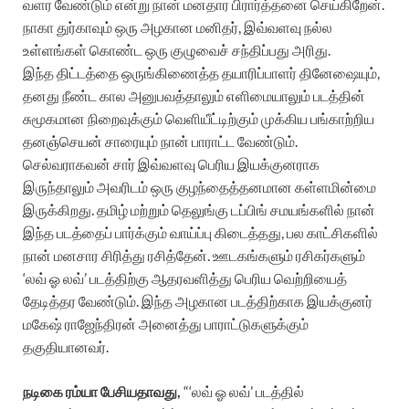
வளர வேண்டும் என்று நான் மனதார பிரார்த்தனை செய்கிறேன்.
நாகா துர்காவும் ஒரு அழகான மனிதர், இவ்வளவு நல்ல
உள்ளங்கள் கொண்ட ஒரு குழுவைச் சந்திப்பது அரிது.
இந்த திட்டத்தை ஒருங்கிணைத்த தயாரிப்பாளர் தினேஷையும்,
தனது நீண்ட கால அனுபவத்தாலும் எளிமையாலும் படத்தின்
சுமூகமான நிறைவுக்கும் வெளியீட்டிற்கும் முக்கிய பங்காற்றிய
தனஞ்செயன் சாரையும் நான் பாராட்ட வேண்டும்.
செல்வராகவன் சார் இவ்வளவு பெரிய இயக்குனராக
இருந்தாலும் அவரிடம் ஒரு குழந்தைத்தனமான கள்ளமின்மை
இருக்கிறது. தமிழ் மற்றும் தெலுங்கு டப்பிங் சமயங்களில் நான்
இந்த படத்தைப் பார்க்கும் வாய்ப்பு கிடைத்தது, பல காட்சிகளில்
நான் மனசார சிரித்து ரசித்தேன். ஊடகங்களும் ரசிகர்களும்
‘லவ் ஓ லவ்’ படத்திற்கு ஆதரவளித்து பெரிய வெற்றியைத்
தேடித்தர வேண்டும். இந்த அழகான படத்திற்காக இயக்குனர்
மகேஷ் ராஜேந்திரன் அனைத்து பாராட்டுகளுக்கும்
தகுதியானவர்.
நடிகை ரம்யா பேசியதாவது,
“‘லவ் ஓ லவ்’ படத்தில்