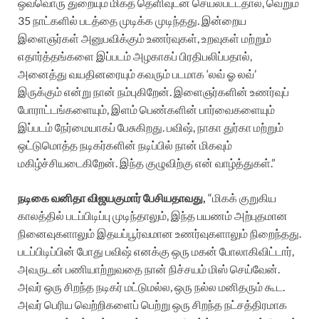
ஒவ்வொரு துறையும் மிகத் தெளிவுடன் செயல்பட்டதால், வெறும்
35 நாட்களில் படத்தை முடிக்க முடிந்தது. இன்றைய
இளைஞர்கள் அனுபவிக்கும் உணர்வுகள், உறவுகள் மற்றும்
எதார்த்தங்களை இப்படம் அழகாகப் பிரதிபலிப்பதால்,
அனைத்து வயதினரையும் கவரும் படமாக ‘லவ் ஓ லவ்’
இருக்கும் என்று நான் நம்புகிறேன். இளைஞர்களின் உணர்வுப்
போராட்டங்களையும், இளம் பெண்களின் பார்வைகளையும்
இப்படம் நேர்மையாகப் பேசுகிறது. பவிஷ், நாகா துர்கா மற்றும்
ஒட்டுமொத்த நடிகர்களின் நடிப்பில் நான் மிகவும்
மகிழ்ச்சியடைகிறேன். இந்த குழுவிற்கு என் வாழ்த்துகள்.”
நடிகை வனிதா விஜயகுமார் பேசியதாவது,
“மிகக் குறுகிய
காலத்தில் படப்பிடிப்பு முடிந்தாலும், இந்த பயணம் அற்புதமான
நினைவுகளாலும் இதயப்பூர்வமான உணர்வுகளாலும் நிறைந்தது.
படப்பிடிப்பின் போது பவிஷ் எனக்கு ஒரு மகன் போலாகிவிட்டார்,
அவருடன் பணியாற்றுவதை நான் நிச்சயம் மிஸ் செய்வேன்.
அவர் ஒரு சிறந்த நடிகர் மட்டுமல்ல, ஒரு நல்ல மனிதரும் கூட.
அவர் பெரிய வெற்றிகளைப் பெற்று ஒரு சிறந்த நட்சத்திரமாக