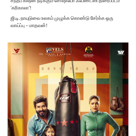
சந்தீப் கிஷன் நடிக்கும் சோஷியோ ஃபேண்டஸி திரைப்படம்
‘கரிகாலா’!
ஜி.டி. நாயுடுவை உலகம் முழுக்க கொண்டு சேர்க்க ஒரு
வாய்ப்பு – மாதவன்!