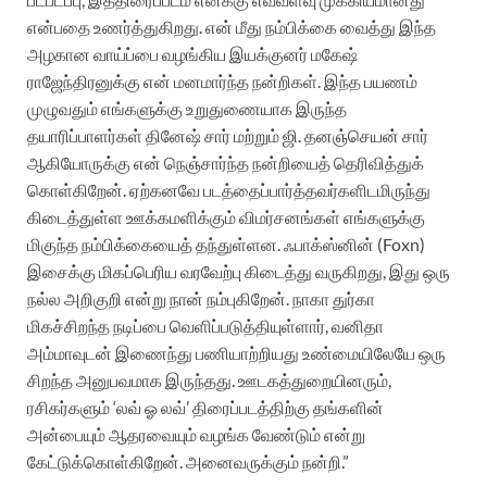
என்பதை உணர்த்துகிறது. என் மீது நம்பிக்கை வைத்து இந்த
அழகான வாய்ப்பை வழங்கிய இயக்குனர் மகேஷ்
ராஜேந்திரனுக்கு என் மனமார்ந்த நன்றிகள். இந்த பயணம்
முழுவதும் எங்களுக்கு உறுதுணையாக இருந்த
தயாரிப்பாளர்கள் தினேஷ் சார் மற்றும் ஜி. தனஞ்செயன் சார்
ஆகியோருக்கு என் நெஞ்சார்ந்த நன்றியைத் தெரிவித்துக்
கொள்கிறேன். ஏற்கனவே படத்தைப்பார்த்தவர்களிடமிருந்து
கிடைத்துள்ள ஊக்கமளிக்கும் விமர்சனங்கள் எங்களுக்கு
மிகுந்த நம்பிக்கையைத் தந்துள்ளன. ஃபாக்ஸ்னின் (Foxn)
இசைக்கு மிகப்பெரிய வரவேற்பு கிடைத்து வருகிறது, இது ஒரு
நல்ல அறிகுறி என்று நான் நம்புகிறேன். நாகா துர்கா
மிகச்சிறந்த நடிப்பை வெளிப்படுத்தியுள்ளார், வனிதா
அம்மாவுடன் இணைந்து பணியாற்றியது உண்மையிலேயே ஒரு
சிறந்த அனுபவமாக இருந்தது. ஊடகத்துறையினரும்,
ரசிகர்களும் ‘லவ் ஓ லவ்’ திரைப்படத்திற்கு தங்களின்
அன்பையும் ஆதரவையும் வழங்க வேண்டும் என்று
கேட்டுக்கொள்கிறேன். அனைவருக்கும் நன்றி.”