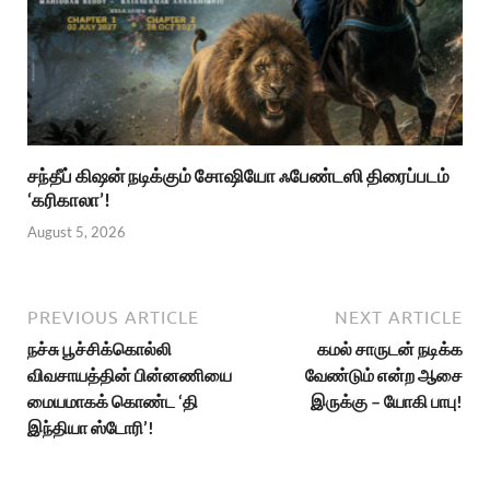
சந்தீப் கிஷன் நடிக்கும் சோஷியோ ஃபேண்டஸி திரைப்படம்
‘கரிகாலா’!
August 5, 2026
PREVIOUS ARTICLE
NEXT ARTICLE
நச்சு பூச்சிக்கொல்லி
கமல் சாருடன் நடிக்க
விவசாயத்தின் பின்னணியை
வேண்டும் என்ற ஆசை
மையமாகக் கொண்ட ‘தி
இருக்கு – யோகி பாபு!
இந்தியா ஸ்டோரி’!