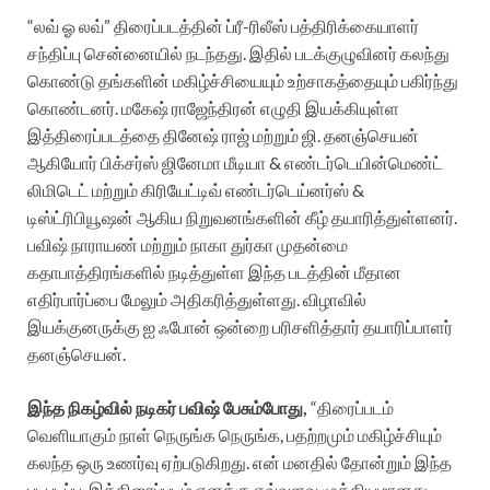
“லவ் ஓ லவ்” திரைப்படத்தின் ப்ரீ-ரிலீஸ் பத்திரிக்கையாளர்
சந்திப்பு சென்னையில் நடந்தது. இதில் படக்குழுவினர் கலந்து
கொண்டு தங்களின் மகிழ்ச்சியையும் உற்சாகத்தையும் பகிர்ந்து
கொண்டனர். மகேஷ் ராஜேந்திரன் எழுதி இயக்கியுள்ள
இத்திரைப்படத்தை தினேஷ் ராஜ் மற்றும் ஜி. தனஞ்செயன்
ஆகியோர் பிக்சர்ஸ் ஜினேமா மீடியா & எண்டர்டெயின்மெண்ட்
லிமிடெட் மற்றும் கிரியேட்டிவ் எண்டர்டெய்னர்ஸ் &
டிஸ்ட்ரிபியூஷன் ஆகிய நிறுவனங்களின் கீழ் தயாரித்துள்ளனர்.
பவிஷ் நாராயண் மற்றும் நாகா துர்கா முதன்மை
கதாபாத்திரங்களில் நடித்துள்ள இந்த படத்தின் மீதான
எதிர்பார்ப்பை மேலும் அதிகரித்துள்ளது. விழாவில்
இயக்குனருக்கு ஐ ஃபோன் ஒன்றை பரிசளித்தார் தயாரிப்பாளர்
தனஞ்செயன்.
இந்த நிகழ்வில் நடிகர் பவிஷ் பேசும்போது,
“திரைப்படம்
வெளியாகும் நாள் நெருங்க நெருங்க, பதற்றமும் மகிழ்ச்சியும்
கலந்த ஒரு உணர்வு ஏற்படுகிறது. என் மனதில் தோன்றும் இந்த
படபடப்பு, இத்திரைப்படம் எனக்கு எவ்வளவு முக்கியமானது