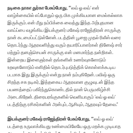
நடிகை நாகா துர்கா பேசும்போது, “
‘லவ் ஓ லவ்’ என்
வாழ்க்கையில் எப்போதும் ஒரு மிக முக்கியமான மைல்கல்லாக
இருக்கும். என் மீது நம்பிக்கை வைத்து இந்த அற்புதமான
வாய்ப்பை வழங்கிய இயக்குனர் மகேஷ் ராஜேந்திரன் சாருக்கு
நான் கடமைப்பட்டுள்ளேன். படத்தின் பூஜை முதல் ரிலீஸ் வரை
தொடர்ந்து ஆதரவளித்து வரும் தயாரிப்பாளர்கள் தினேஷ் சார்
மற்றும் தனஞ்செயன் சாருக்கு என் மனமார்ந்த நன்றிகள்.
இன்றைய இளைஞர்கள் தங்களின் உணர்வுகளோடும்
உறவுகளோடும் எளிதில் தொடர்புபடுத்திக் கொள்ளக்கூடிய
படமாக இது இருக்கும் என்று நான் நம்புகிறேன். பவிஷ் ஒரு
சிறந்த சக நடிகர், இத்தகைய ஆதரவான குழுவுடன் இந்த
பயணத்தைப் பகிர்ந்துகொண்டதில் நான் பெருமகிழ்ச்சி
அடைகிறேன். திரையரங்குகளில் வெளியாகும் ‘லவ் ஓ லவ்’
படத்திற்கு ரசிகர்களின் அன்பும், ஆசியும், ஆதரவும் தேவை.”
இயக்குனர் மகேஷ் ராஜேந்திரன் பேசும்போது, “
‘லவ் ஓ லவ்’
படத்தை உருவாக்கியது உண்மையிலேயே ஒரு மறக்க முடியாத