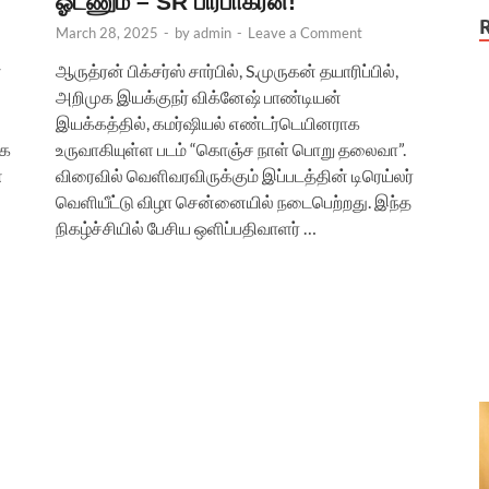
ஓடணும் – SR பிரபாகரன்!
March 28, 2025
-
by
admin
-
Leave a Comment
்
ஆருத்ரன் பிக்சர்ஸ் சார்பில், S.முருகன் தயாரிப்பில்,
அறிமுக இயக்குநர் விக்னேஷ் பாண்டியன்
இயக்கத்தில், கமர்ஷியல் எண்டர்டெயினராக
ாக
உருவாகியுள்ள படம் “கொஞ்ச நாள் பொறு தலைவா”.
்
விரைவில் வெளிவரவிருக்கும் இப்படத்தின் டிரெய்லர்
வெளியீட்டு விழா சென்னையில் நடைபெற்றது. இந்த
நிகழ்ச்சியில் பேசிய ஒளிப்பதிவாளர் …