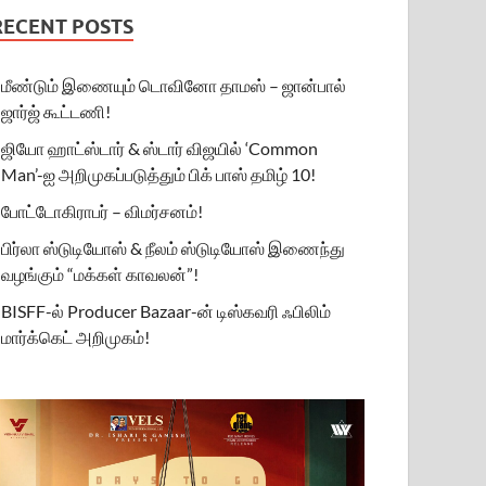
RECENT POSTS
மீண்டும் இணையும் டொவினோ தாமஸ் – ஜான்பால்
ஜார்ஜ் கூட்டணி!
ஜியோ ஹாட்ஸ்டார் & ஸ்டார் விஜயில் ‘Common
Man’-ஐ அறிமுகப்படுத்தும் பிக் பாஸ் தமிழ் 10!
போட்டோகிராபர் – விமர்சனம்!
பிர்லா ஸ்டுடியோஸ் & நீலம் ஸ்டுடியோஸ் இணைந்து
வழங்கும் “மக்கள் காவலன்”!
BISFF-ல் Producer Bazaar-ன் டிஸ்கவரி ஃபிலிம்
மார்க்கெட் அறிமுகம்!