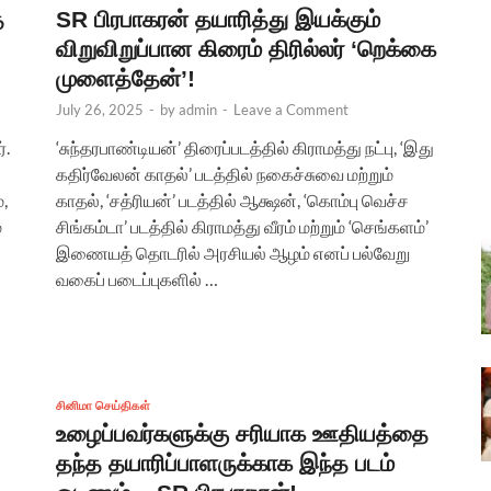
ை
SR பிரபாகரன் தயாரித்து இயக்கும்
விறுவிறுப்பான கிரைம் திரில்லர் ‘றெக்கை
முளைத்தேன்’!
July 26, 2025
-
by
admin
-
Leave a Comment
்.
‘சுந்தரபாண்டியன்’ திரைப்படத்தில் கிராமத்து நட்பு, ‘இது
கதிர்வேலன் காதல்’ படத்தில் நகைச்சுவை மற்றும்
,
காதல், ‘சத்ரியன்’ படத்தில் ஆக்ஷன், ‘கொம்பு வெச்ச
்
சிங்கம்டா’ படத்தில் கிராமத்து வீரம் மற்றும் ‘செங்களம்’
இணையத் தொடரில் அரசியல் ஆழம் எனப் பல்வேறு
வகைப் படைப்புகளில் …
சினிமா செய்திகள்
உழைப்பவர்களுக்கு சரியாக ஊதியத்தை
தந்த தயாரிப்பாளருக்காக இந்த படம்