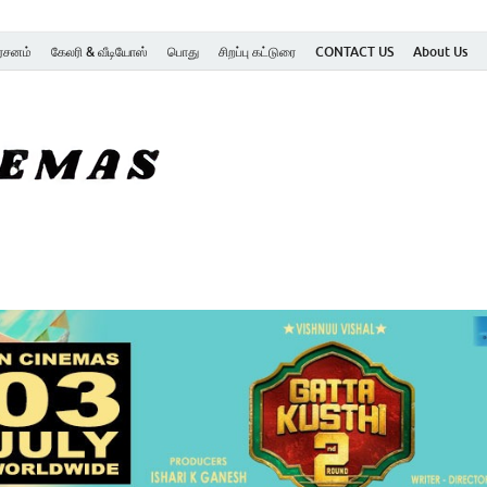
ர்சனம்
கேலரி & வீடியோஸ்
பொது
சிறப்பு கட்டுரை
CONTACT US
About Us
SK Cinemas