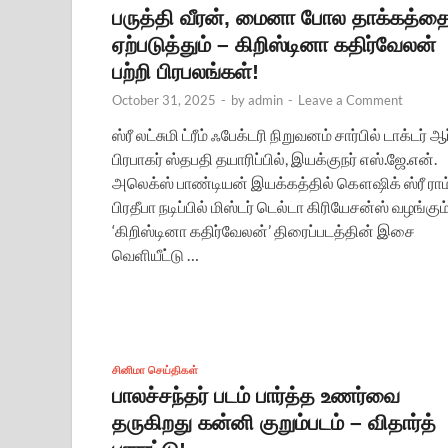
பருத்தி வீரன், மைனா போல தாக்கத்த
ஏற்படுத்தும் – கிறிஸ்டினா கதிர்வேலன்
பற்றி பிரபலங்கள்!
October 31, 2025
-
by
admin
-
Leave a Comment
ஸ்ரீ லட்சுமி ட்ரீம் ஃபேக்டரி நிறுவனம் சார்பில் டாக்டர் ஆர
பிரபாகர் ஸ்தபதி தயாரிப்பில், இயக்குநர் எஸ்.ஜே.என்.
அலெக்ஸ் பாண்டியன் இயக்கத்தில் கௌஷிக் ஸ்ரீ ராம்
பிரதீபா நடிப்பில் மிஸ்டர் டெல்டா கிரியேசன்ஸ் வழங்கும
‘கிறிஸ்டினா கதிர்வேலன்’ திரைப்படத்தின் இசை
வெளியீட்டு …
சினிமா செய்திகள்
பாலச்சந்தர் படம் பார்த்த உணர்வை
தருகிறது கன்னி குறும்படம் – விதார்த்