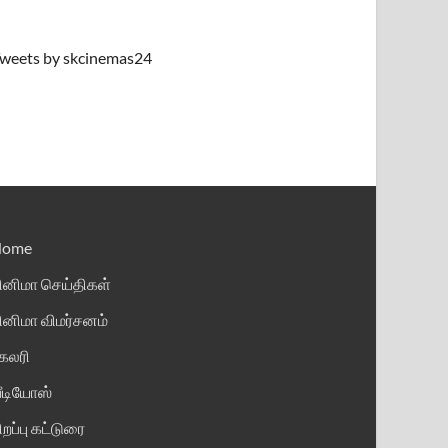
weets by skcinemas24
Home
ினிமா செய்திகள்
ினிமா விமர்சனம்
ேலரி
ீடியோஸ்
ிறப்பு கட்டுரை