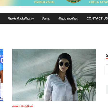
கேலரி & வீடியோஸ்
பொது
சிறப்பு கட்டுரை
CONTACT US
சினிமா செய்திகள்