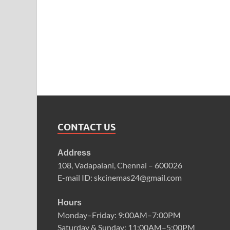
CONTACT US
Address
108, Vadapalani, Chennai – 600026
E-mail ID: skcinemas24@gmail.com
Hours
Monday–Friday: 9:00AM–7:00PM
Saturday & Sunday: 11:00AM–5:00PM