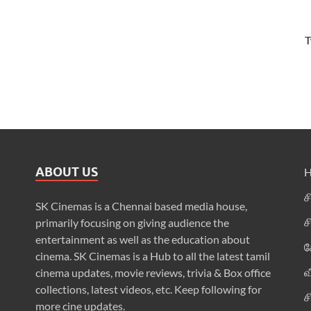
T
ABOUT US
ச
SK Cinemas is a Chennai based media house,
ச
primarily focusing on giving audience the
entertainment as well as the education about
க
cinema. SK Cinemas is a Hub to all the latest tamil
வ
cinema updates, movie reviews, trivia & Box office
collections, latest videos, etc. Keep following for
ச
more cine updates.