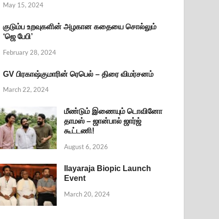
May 15, 2024
குடும்ப உறவுகளின் அழகான கதையை சொல்லும்
‘ஜெ பேபி’
February 28, 2024
GV பிரகாஷ்குமாரின் ரெபெல் – திரை விமர்சனம்
March 22, 2024
மீண்டும் இணையும் டொவினோ
தாமஸ் – ஜான்பால் ஜார்ஜ்
கூட்டணி!
August 6, 2026
Ilayaraja Biopic Launch
Event
March 20, 2024