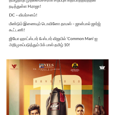
நடித்துள்ள H.ராஜா!
DC – விமர்சனம்!
மீண்டும் இணையும் டொவினோ தாமஸ் – ஜான்பால் ஜார்ஜ்
கூட்டணி!
ஜியோ ஹாட்ஸ்டார் & ஸ்டார் விஜயில் ‘Common Man’-ஐ
அறிமுகப்படுத்தும் பிக் பாஸ் தமிழ் 10!