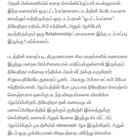
அதன் பின்னணியில் கதை சொல்லியிருப்பார் கமல்ஹாசன்.
இந்த வகையில் ஒரு பட்டர்ஃபிளையை படத்தின் மெடோஃபராக
வைத்தும் வந்திருக்கும் ஒரு படம் தான் “ஓ பட்டர்ஃப்ளை”.
நிவேதிதா சதிஷ், சிபி சந்திரன், அதுல் ஆகியோர்
நடித்திருக்கும் ஒரு Relationship ட்ராமாவான இந்த படம் எப்படி
இருக்கு? பார்க்கலாம்.
படத்தின் கதைப்படி, திருமணமான சில மாதங்களில் கணவரை
இழந்து மனநல பிரச்சினையால் பாதிப்புக்குள்ளாகி இருக்கும்
நிவேதிதா சதிஷை சந்திக்க அவர் வீட்டுக்கு வருகிறார்
சிறுவயதிலேயே துறவறம் பூண்ட அவரது அக்கா லட்சுமி பிரியா
சந்திரமௌலி. ஆரம்பத்தில் பேச முடியாத நிவேதிதா கொஞ்சம்
கொஞ்சமாக தனக்கு நடந்த விஷயங்களை விவரிக்க
ஆரம்பிக்கிறார். நிவேதிதா தன் கணவருடன்
மலைப்பிரதேசத்தில் இருக்கும் குறிஞ்சி இல்லத்துக்கு
செல்கிறார். கணவர் அதுல் வேலை இழந்து ஸ்டார்ட் அப்
ஆரம்பிக்கும் முயற்சியில் obsessed-ஆக இருக்கிறார். அதுல்
இடம் ஒரு முக்கியமான விஷயத்தை பகிர்ந்து கொள்ள