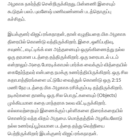
அழகாக நகர்த்தி சென்றிருக்கிறது. பின்னணி இசையும்
கூடுதல் பலம். புவனேஷ் மணிவண்ணன் படத்தொகுப்பு
கச்சிதம்.
இயக்குனர் விஜய் ரங்கநாதன், தான் எழுதியதை மிக அழகாக
திரையில் கொண்டு வந்திருக்கிறார். இசை, ஒளிப்பதிவு,
சவுண்ட், எடிட்டிங்க் என அத்தனையும் ஒருங்கிணைத்து நல்ல
ஒரு தரமான படத்தை தந்திருக்கிறார். ஒரு உரையாடல் படம்
என்றாலும் அதை போரடிக்காமல் பார்க்க வைக்கும் வித்தையில்
கைதேர்ந்தவர் என்பதை நமக்கு உணர்த்தியிருக்கிறார். ஒரு சில
கதாபாத்திரங்களை மட்டுமே வைத்துக் கொண்டு ஒரு 2:15
மணி நேர படத்தை மிக அழகாக ரசிக்கும்படி தந்திருக்கிறார்.
நடிகர்களை தாண்டி ஒரு சில பொருட்களையும் (Objects)
முக்கியமான கதை மாந்தராக உலவ விட்டிருக்கிறார்.
எல்லாவற்றையும் இணைக்கும் புள்ளிகளை திரைக்கதையில்
கொண்டு வந்த விதம் அருமை. மொத்தத்தில் அழகியலோடு
நல்ல உணர்வுப்பூர்வமான படத்தை தந்து வெற்றியை
பெற்றிருக்கிறார் இயக்குனர் விஜய் ரங்கநாதன்.