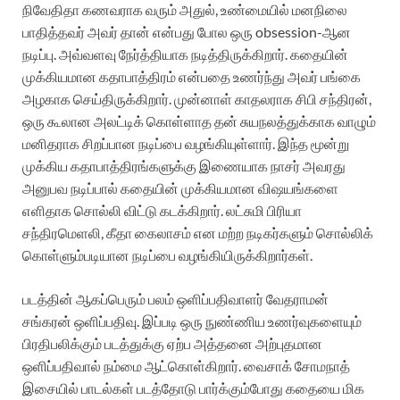
நிவேதிதா கணவராக வரும் அதுல், உண்மையில் மனநிலை
பாதித்தவர் அவர் தான் என்பது போல ஒரு obsession-ஆன
நடிப்பு. அவ்வளவு நேர்த்தியாக நடித்திருக்கிறார். கதையின்
முக்கியமான கதாபாத்திரம் என்பதை உணர்ந்து அவர் பங்கை
அழகாக செய்திருக்கிறார். முன்னாள் காதலராக சிபி சந்திரன்,
ஒரு கூலான அலட்டிக் கொள்ளாத தன் சுயநலத்துக்காக வாழும்
மனிதராக சிறப்பான நடிப்பை வழங்கியுள்ளார். இந்த மூன்று
முக்கிய கதாபாத்திரங்களுக்கு இணையாக நாசர் அவரது
அனுபவ நடிப்பால் கதையின் முக்கியமான விஷயங்களை
எளிதாக சொல்லி விட்டு கடக்கிறார். லட்சுமி பிரியா
சந்திரமெளலி, கீதா கைலாசம் என மற்ற நடிகர்களும் சொல்லிக்
கொள்ளும்படியான நடிப்பை வழங்கியிருக்கிறார்கள்.
படத்தின் ஆகப்பெரும் பலம் ஒளிப்பதிவாளர் வேதராமன்
சங்கரன் ஒளிப்பதிவு. இப்படி ஒரு நுண்ணிய உணர்வுகளையும்
பிரதிபலிக்கும் படத்துக்கு ஏற்ப அத்தனை அற்புதமான
ஒளிப்பதிவால் நம்மை ஆட்கொள்கிறார். வைசாக் சோமநாத்
இசையில் பாடல்கள் படத்தோடு பார்க்கும்போது கதையை மிக