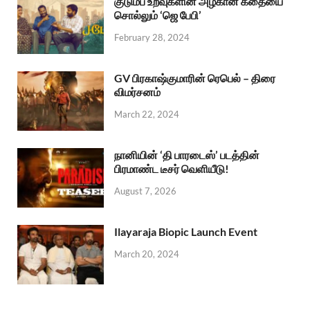
குடும்ப உறவுகளின் அழகான கதையை
சொல்லும் ‘ஜெ பேபி’
February 28, 2024
GV பிரகாஷ்குமாரின் ரெபெல் – திரை
விமர்சனம்
March 22, 2024
நானியின் ‘தி பாரடைஸ்’ படத்தின்
பிரமாண்ட டீசர் வெளியீடு!
August 7, 2026
Ilayaraja Biopic Launch Event
March 20, 2024