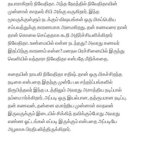
தயாராகிறார் நிவேதிதா. அந்த நேரத்தில் நிவேதிதாவின்
முன்னாள் காதலர் சிபி அங்கு வருகிறார். இந்த
மூவருக்குள்ளும் நடக்கும் விஷயங்கள் ஒரு மிகப்பெரிய
சம்பவத்துக்கு காரணமாக அமைகிறது. தன் கணவரை தான்
தான் கொலை செய்ததாக கூறி அதிர்ச்சியளிக்கிறார்
நிவேதிதா. உண்மையில் என்ன நடந்தது? அவரது கணவர்
இறப்பிற்கு காரணம் என்ன? மனநல பிரச்சினையில் இருந்து
வெளியில் வந்தாரா நிவேதிதா என்பதே மீதிக்கதை.
கதையின் நாயகி நிவேதிதா சதிஷ். தான் ஒரு மிகச்சிறந்த
நடிகை என்பதை இதற்கு முன்பே பல சந்தர்ப்பங்களில்
நிரூபித்தவர் இந்த படத்திலும் அவரது அசாத்திய நடிப்பால்
நம்மை ஈர்க்கிறார். அப்படி ஒரு இயல்பான, தத்ரூபமான நடிப்பு.
தன் கணவன், தன்னை ஏமாற்றிய முன்னாள் காதலன்
இருவருக்கும் இடையில் சிக்கித் தவிக்கும்போது அவரது
எண்ண ஓட்டங்கள் எப்படி இருக்கும் என்பதை அப்படியே
அழகாக பிரதிபலித்திருக்கிறார்.