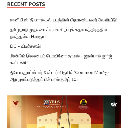
RECENT POSTS
நானியின் ‘தி பாரடைஸ்’ படத்தின் பிரமாண்ட டீசர் வெளியீடு!
தமிழ்நாடு முதலமைச்சராக சிறப்புக் கதாபாத்திரத்தில்
நடித்துள்ள H.ராஜா!
DC – விமர்சனம்!
மீண்டும் இணையும் டொவினோ தாமஸ் – ஜான்பால் ஜார்ஜ்
கூட்டணி!
ஜியோ ஹாட்ஸ்டார் & ஸ்டார் விஜயில் ‘Common Man’-ஐ
அறிமுகப்படுத்தும் பிக் பாஸ் தமிழ் 10!