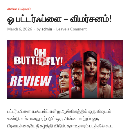
சினிமா விமர்சனம்
ஓ பட்டர்ஃப்ளை – விமர்சனம்!
March 6, 2026
-
by
admin
-
Leave a Comment
பட்டர்ஃபிளை எஃபெக்ட் என்று ஆங்கிலத்தில் ஒரு விஷயம்
உண்டு. எங்காவது ஏற்படும் ஒரு சின்ன மாற்றம் ஒரு
பிரளயத்தையே நிகழ்த்தி விடும். தசாவதாரம் படத்தில் கூட