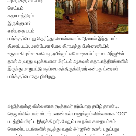
அவருக்கு காமெடி
செய்யும்
கதாபாத்திரம்
இருக்குமா?
என்பதை படம்
பார்க்கும்போது தெரிந்து கொள்ளலாம். ஆனால் இந்த பாம்
திரைப்படம், மண்டேலா போல கிராமத்து பின்னணியில்
உருவாகியுள்ள காமெடி, ஃபீல்குட் எமோஷனல் ட்ராமா. அர்ஜூன்
தாஸ் அவரது வழக்கமான மிரட்டல் ஆக்ஷன் கதாபாத்திரங்களில்
இருந்து மாறுபட்டு நடிப்பை தந்திருக்கிறார் என்பது ட்ரைலர்
பார்க்கும்போதே புரிகிறது.
அஜித்துக்கு வில்லனாக நடித்தவர் தற்போது தமிழ் தாண்டி,
தெலுங்கில் பவர் ஸ்டார் பவண் கல்யானுக்கும் வில்லனாக “OG”
படத்தில் மிரட்ட இருக்கிறார். மேலும் பல நல்ல கதையம்சம்
கொண்ட படங்களில் நடித்து வரும் அர்ஜூன் தாஸ், புதுப்புது