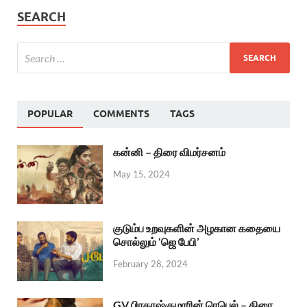
SEARCH
POPULAR
COMMENTS
TAGS
கன்னி – திரை விமர்சனம்
May 15, 2024
குடும்ப உறவுகளின் அழகான கதையை
சொல்லும் ‘ஜெ பேபி’
February 28, 2024
GV பிரகாஷ்குமாரின் ரெபெல் – திரை