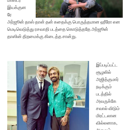
இயக்குன
ரே
அர்ஜூன் தாஸ் தான் தன் கதைக்கு பொருத்தமான ஹீரோ என
மெடிவெடுத்து ரசவாதி படத்தை கொடுத்ததே அர்ஜூன்
தாஸின் திறமைக்கு கிடைத்த சான்று.
இப்படிப்பட்ட
சூழலில்
அஜித்குமார்
நடிக்கும்
படத்தில்
அவருக்கே
சவால் விடும்
மிரட்டலான
வில்லனாக,
அதுவும்