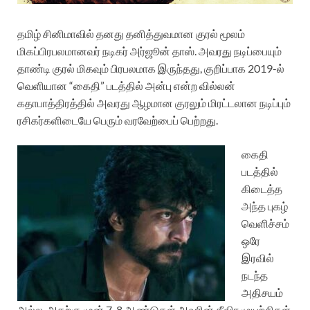
தமிழ் சினிமாவில் தனது தனித்துவமான குரல் மூலம்
மிகப்பிரபலமானவர் நடிகர் அர்ஜூன் தாஸ். அவரது நடிப்பையும்
தாண்டி குரல் மிகவும் பிரபலமாக இருந்தது, குறிப்பாக 2019-ல்
வெளியான “கைதி” படத்தில் அன்பு என்ற வில்லன்
கதாபாத்திரத்தில் அவரது ஆழமான குரலும் மிரட்டலான நடிப்பும்
ரசிகர்களிடையே பெரும் வரவேற்பைப் பெற்றது.
கைதி
படத்தில்
கிடைத்த
அந்த புகழ்
வெளிச்சம்
ஒரே
இரவில்
நடந்த
அதிசயம்
அல்ல, அதற்கு முன் 7, 8 ஆண்டுகள் அவரின் தீவிர முயற்சிகள்,