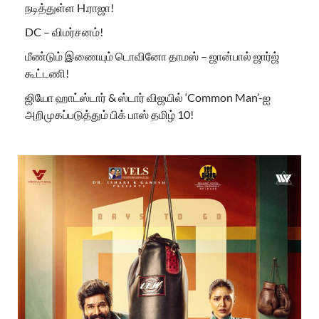
நடித்துள்ள H.ராஜா!
DC – விமர்சனம்!
மீண்டும் இணையும் டொவினோ தாமஸ் – ஜான்பால் ஜார்ஜ்
கூட்டணி!
ஜியோ ஹாட்ஸ்டார் & ஸ்டார் விஜயில் ‘Common Man’-ஐ
அறிமுகப்படுத்தும் பிக் பாஸ் தமிழ் 10!