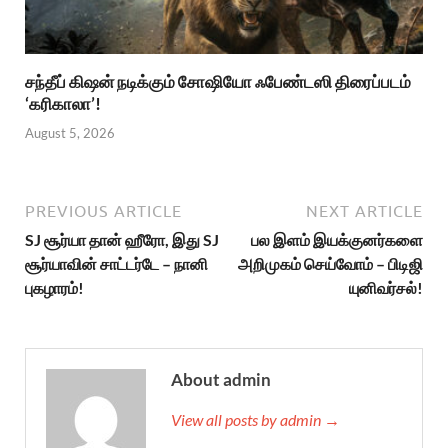
சந்தீப் கிஷன் நடிக்கும் சோஷியோ ஃபேண்டஸி திரைப்படம்
‘கரிகாலா’!
August 5, 2026
PREVIOUS ARTICLE
NEXT ARTICLE
SJ சூர்யா தான் ஹீரோ, இது SJ
பல இளம் இயக்குனர்களை
சூர்யாவின் சாட்டர்டே – நானி
அறிமுகம் செய்வோம் – பிடிஜி
புகழாரம்!
யுனிவர்சல்!
About admin
View all posts by admin →