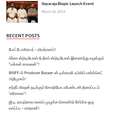
Ilayaraja Biopic Launch Event
March 20, 2024
RECENT POSTS
போட்டோகிராபர் – விமர்சனம்!
பிர்லா ஸ்டுடியோஸ் & நீலம் ஸ்டுடியோஸ் இணைந்து வழங்கும்
“மக்கள் காவலன்”!
BISFF-ல் Producer Bazaar-ன் டிஸ்கவரி ஃபிலிம் மார்க்கெட்
அறிமுகம்!
சந்தீப் கிஷன் நடிக்கும் சோஷியோ ஃபேண்டஸி திரைப்படம்
‘கரிகாலா’!
ஜி.டி. நாயுடுவை உலகம் முழுக்க கொண்டு சேர்க்க ஒரு
வாய்ப்பு – மாதவன்!