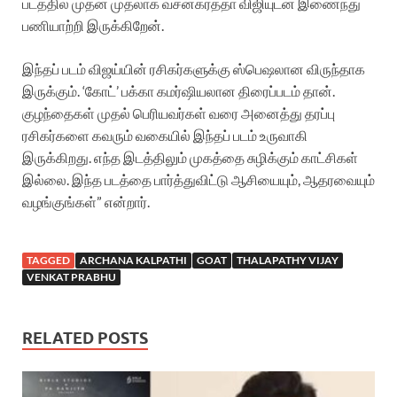
படத்தில் முதன் முதலாக வசனகர்த்தா விஜியுடன் இணைந்து
பணியாற்றி இருக்கிறேன்.
இந்தப் படம் விஜய்யின் ரசிகர்களுக்கு ஸ்பெஷலான விருந்தாக
இருக்கும். ‘கோட்’ பக்கா கமர்ஷியலான திரைப்படம் தான்.
குழந்தைகள் முதல் பெரியவர்கள் வரை அனைத்து தரப்பு
ரசிகர்களை கவரும் வகையில் இந்தப் படம் உருவாகி
இருக்கிறது. எந்த இடத்திலும் முகத்தை சுழிக்கும் காட்சிகள்
இல்லை. இந்த படத்தை பார்த்துவிட்டு ஆசியையும், ஆதரவையும்
வழங்குங்கள்” என்றார்.
TAGGED
ARCHANA KALPATHI
GOAT
THALAPATHY VIJAY
VENKAT PRABHU
RELATED POSTS