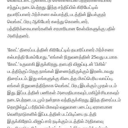
சந்துப்பு நடைபெற்றது. இந்த சந்திப்பில் கிரியேட்டிவ்
தயாரிப்பாளர் அர்ச்சனா கல்பாத்தி, படத்தின் இயக்குநர்
வெங்கட் பிரபு ஆகியோர் கலந்து கொண்டனர்,
பத்திரிக்கையாளர்களின் சரமாரியான கேள்விகளுக்கு பதில்
அளித்தனர்.
‘கோட்’ திரைப்படத்தின் கிரியேட்டிவ் தயாரிப்பாளர் அர்ச்சனா
கல்பாத்தி பேசும்போது, “எங்கள் நிறுவனத்தின் 25வது படமாக
‘கோட்’ உருவாகி இருக்கிறது.‌ தளபதி விஜய்யுடன் ‘பிகில்’
படத்திற்குப் பிறகு நாங்கள் இணைந்திருக்கும் இரண்டாவது
திரைப்படம்.‌‌ இது எங்களுக்கு கிடைத்த மிகப்பெரிய வாய்ப்பு.
எங்கள் நிறுவனத்திற்காக வெங்கட் பிரபு இயக்கும் முதல் படம்
இது. இப்படத்தின் பணிகள் அமைதியாகவும், மகிழ்ச்சியாகவும்
நடைபெற்றன. படமும் நன்றாக வந்திருக்கிறது. இந்த திரைப்படம்
தொழில்நுட்ப ரீதியில் மிகவும் வலுவான படைப்பு. ஏராளமான
வெளிநாடுகளில் இப்படத்தின் படப்பிடிப்பை நடத்தி
இருக்கிறோம். விஜய் சார் நடிக்கும் படத்தில் அதிகளவு