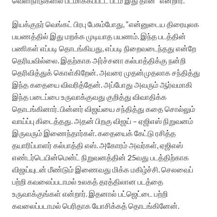
வெளிநாடுகளில் படமாக்கப்பட்ட படம் இது தான்” என்றார்.
இயக்குநர் வெங்கட் பிரபு பேசும்போது, “என்னுடைய திரையுலக
பயணத்தில் இது மறக்க முடியாத பயணம்.‌ இந்த படத்தின்
பணிகள் எப்படி தொடங்கியது, எப்படி நிறைவடைந்தது என்றே
தெரியவில்லை. இதற்காக அர்ச்சனா கல்பாத்திக்கு நன்றி
தெரிவித்துக் கொள்கிறேன். அவரை முதன்முதலாக சந்தித்து
இந்த கதையை விவரித்தேன். அப்போது அவரும் ஆர்வமாகி
இந்த படைப்பை உருவாக்குவது குறித்து விவாதிக்க
தொடங்கினார். பின்னர் விஜய்யை சந்தித்து கதை சொல்லும்
வாய்ப்பு கிடைத்தது.‌ அதன் பிறகு விஜய் – ஏஜிஎஸ் நிறுவனம்
இருவரும் இணைந்தார்கள். கதையைக் கேட்டு ரசித்த
தயாரிப்பாளர் கல்பாத்தி எஸ். அகோரம் அவர்கள், ஏஜிஎஸ்
எண்டர்டெயின்மென்ட் நிறுவனத்தின் 25வது படத்திற்காக
விஜய்யுடன் மீண்டும் இணைவது மிக்க மகிழ்ச்சி. செலவைப்
பற்றி கவலைப்படாமல் உலகத் தரத்திலான படத்தை
உருவாக்குங்கள் என்றார். இதனால் பட்ஜெட்டை பற்றி
கவலைப்படாமல் பெரிதாக யோசிக்கத் தொடங்கினேன்.‌