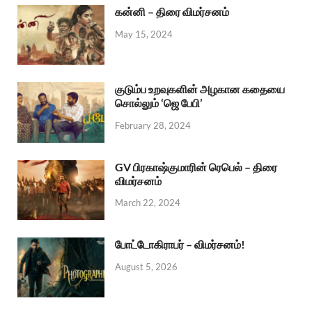
கன்னி – திரை விமர்சனம்
May 15, 2024
குடும்ப உறவுகளின் அழகான கதையை
சொல்லும் ‘ஜெ பேபி’
February 28, 2024
GV பிரகாஷ்குமாரின் ரெபெல் – திரை
விமர்சனம்
March 22, 2024
போட்டோகிராபர் – விமர்சனம்!
August 5, 2026