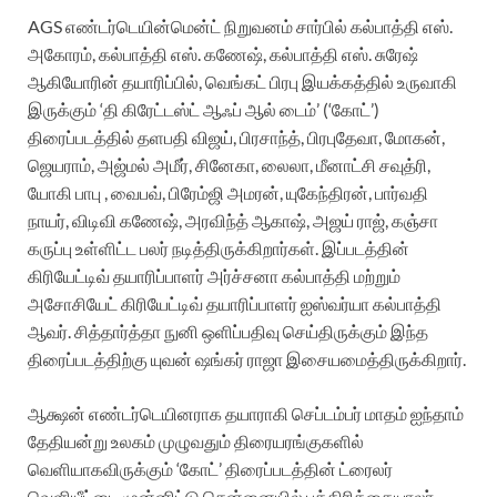
AGS எண்டர்டெயின்மென்ட் நிறுவனம் சார்பில் கல்பாத்தி எஸ்.
அகோரம், கல்பாத்தி எஸ். கணேஷ், கல்பாத்தி எஸ். சுரேஷ்
ஆகியோரின் தயாரிப்பில், வெங்கட் பிரபு இயக்கத்தில் உருவாகி
இருக்கும் ‘தி கிரேட்டஸ்ட் ஆஃப் ஆல் டைம்’ (‘கோட்’)
திரைப்படத்தில் தளபதி விஜய், பிரசாந்த், பிரபுதேவா, மோகன்,
ஜெயராம், அஜ்மல் அமீர், சினேகா, லைலா, மீனாட்சி சவுத்ரி,
யோகி பாபு , வைபவ், பிரேம்ஜி அமரன், யுகேந்திரன், பார்வதி
நாயர், விடிவி கணேஷ், அரவிந்த் ஆகாஷ், அஜய் ராஜ், கஞ்சா
கருப்பு உள்ளிட்ட பலர் நடித்திருக்கிறார்கள். இப்படத்தின்
கிரியேட்டிவ் தயாரிப்பாளர் அர்ச்சனா கல்பாத்தி மற்றும்
அசோசியேட் கிரியேட்டிவ் தயாரிப்பாளர் ஐஸ்வர்யா கல்பாத்தி
ஆவர். சித்தார்த்தா நுனி ஒளிப்பதிவு செய்திருக்கும் இந்த
திரைப்படத்திற்கு யுவன் ஷங்கர் ராஜா இசையமைத்திருக்கிறார்.
ஆக்ஷன் எண்டர்டெயினராக தயாராகி செப்டம்பர் மாதம் ஐந்தாம்
தேதியன்று உலகம் முழுவதும் திரையரங்குகளில்
வெளியாகவிருக்கும் ‘கோட்’ திரைப்படத்தின் ட்ரைலர்
வெளியீட்டை முன்னிட்டு சென்னையில் பத்திரிக்கையாலர்