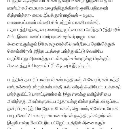
படத்தில் ஆக்ஷன் காட்சிகள் நிறைய உண்டு. இதனால் திலீப்
மாஸ்டர் கடுமையாக உழைத்திருக்கிறார்.‌ ஒளிப்பதிவாளர்
சித்தார்த்தா- கலை இயக்குநர் ராஜீவன் – ஆடை
வடிவமைப்பாளர் பல்லவி சிங் மற்றும் வாசுகி பாஸ்கர்,
கதாபாத்திரத்தை வடிவமைத்த மும்பையை சேர்ந்த பிரீத்தி ஷீல்
சிங்- இசையமைப்பாளர் யுவன் ஷங்கர் ராஜா- என
அனைவருக்கும் இந்த தருணத்தில் நன்றியை தெரிவித்துக்
கொள்கிறேன். இந்த படத்தை பார்த்துவிட்டு வெளியே
வரும்போது அனைத்து பாடல்களும் உங்களுக்கு பிடிக்கும்,
அனைத்தும் விஷுவல் ட்ரீட் ஆகவும் இருக்கும்.
படத்தின் தயாரிப்பாளர்கள் கல்பாத்தி எஸ். அகோரம், கல்பாத்தி
எஸ். கணேஷ் மற்றும் கல்பாத்தி எஸ். சுரேஷ் ஆகியோர் படத்தைப்
பார்த்துவிட்டு பாராட்டினார்கள்.‌ இது எனக்கு மகிழ்ச்சியை
அளித்தது. அவர்களுடைய ஆதரவுக்கு மிக்க நன்றி. விஜய்யை
தவிர பிரசாந்த், பிரபுதேவா, மோகன், ஜெயராம், சினேகா, யோகி
பாபு , மீனாட்சி என ஏராளமானவர்கள் நடித்திருக்கிறார்கள்.
இதுபோன்ற மிகப்பெரிய பட்ஜெட் படத்தில் அனைவரும்